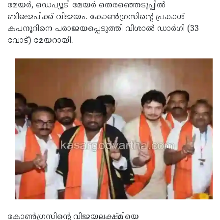
Election
Maha
മേയര്‍, ഡെപ്യൂടി മേയര്‍ തെരഞ്ഞെടുപ്പില്‍
ബിജെപിക്ക് വിജയം. കോണ്‍ഗ്രസിന്റെ പ്രകാശ്
Shivarathri
International
കപനൂറിനെ പരാജയപ്പെടുത്തി വിശാല്‍ ഡാര്‍ഗി (33
Women's
Anti-
വോട്) മേയറായി.
Day
Drug
Attukal
Campaign
Pongala
Holi
2025
2025
IPL
2025
Eid
Al-
Waqf
Fitr
Bill
Vishu
2025
Controversy
Festival
Good
2025
Friday
Easter
Observance
Sunday
By-
2025
2025
Election
Bihar
കോണ്‍ഗ്രസിന്റെ വിജയലക്ഷ്മിയെ