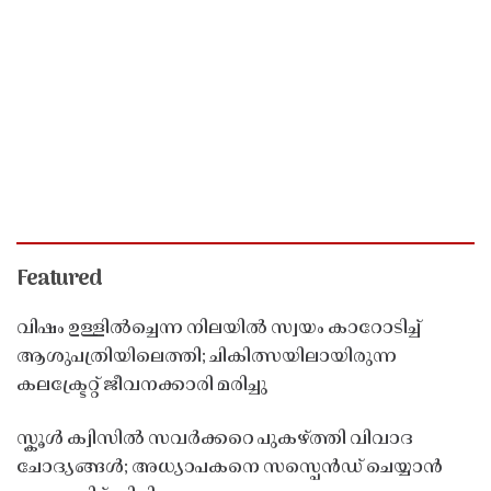
Featured
വിഷം ഉള്ളിൽച്ചെന്ന നിലയിൽ സ്വയം കാറോടിച്ച്
ആശുപത്രിയിലെത്തി; ചികിത്സയിലായിരുന്ന
കലക്ട്രേറ്റ് ജീവനക്കാരി മരിച്ചു
സ്കൂൾ ക്വിസിൽ സവർക്കറെ പുകഴ്ത്തി വിവാദ
ചോദ്യങ്ങൾ; അധ്യാപകനെ സസ്പെൻഡ് ചെയ്യാൻ