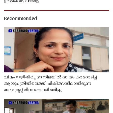
ഉത്തരവിട്ട് ഡിജിഇ
Recommended
വിഷം ഉള്ളിൽച്ചെന്ന നിലയിൽ സ്വയം കാറോടിച്ച്
ആശുപത്രിയിലെത്തി; ചികിത്സയിലായിരുന്ന
കലക്ട്രേറ്റ് ജീവനക്കാരി മരിച്ചു