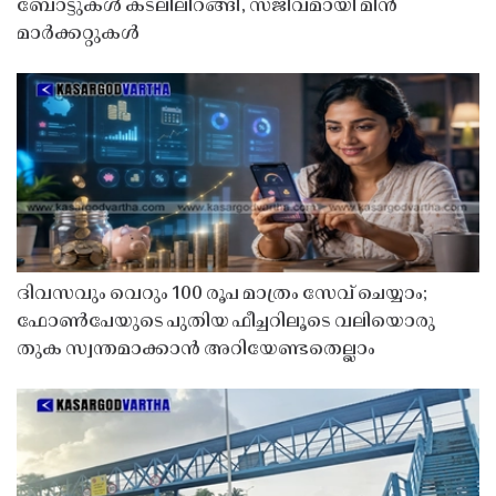
ബോട്ടുകൾ കടലിലിറങ്ങി, സജീവമായി മീൻ
മാർക്കറ്റുകൾ
ദിവസവും വെറും 100 രൂപ മാത്രം സേവ് ചെയ്യാം;
ഫോൺപേയുടെ പുതിയ ഫീച്ചറിലൂടെ വലിയൊരു
തുക സ്വന്തമാക്കാൻ അറിയേണ്ടതെല്ലാം