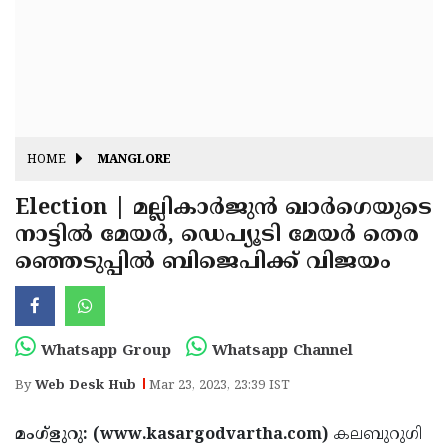
Fitr
May
Day
Eid
Al
Independence
Ad'ha
Day
Onam
HOME
MANGLORE
J&K
State
Election | മല്ലികാര്‍ജുന്‍ ഖാര്‍ഗെയുടെ
Haryana
നാട്ടില്‍ മേയര്‍, ഡെപ്യൂടി മേയര്‍ തെര
Assembly
State
Diwali
ഞ്ഞെടുപ്പില്‍ ബിജെപിക്ക് വിജയം
Elections
Assembly
Christmas
Elections
New-
Year
Republic
Whatsapp Group
Whatsapp Channel
Day
Budget
By
Web Desk Hub
Mar 23, 2023, 23:39 IST
Delhi
മംഗ്‌ളുറു: (www.kasargodvartha.com)
കലബുറുഗി