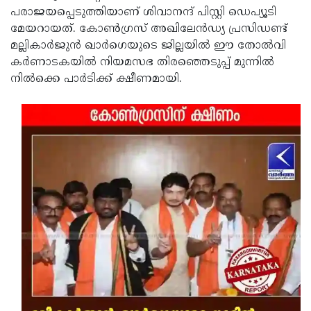
പരാജയപ്പെടുത്തിയാണ് ശിവാനന്ദ് പിസ്റ്റി ഡെപ്യൂടി
Updates
Assembly
Kerala
മേയറായത്. കോണ്‍ഗ്രസ് അഖിലേന്‍ഡ്യ പ്രസിഡണ്ട്
Polls
Local
Look
മല്ലികാര്‍ജുന്‍ ഖാര്‍ഗെയുടെ ജില്ലയില്‍ ഈ തോല്‍വി
കര്‍ണാടകയില്‍ നിയമസഭ തിരഞ്ഞെടുപ്പ് മുന്നില്‍
Body
Back
നില്‍ക്കെ പാര്‍ടിക്ക് ക്ഷീണമായി.
Election
2025