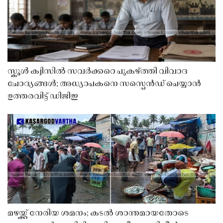
സ്കൂൾ ക്വിസിൽ സവർക്കറെ പുകഴ്ത്തി വിവാദ
ചോദ്യങ്ങൾ; അധ്യാപകനെ സസ്പെൻഡ് ചെയ്യാൻ
ഉത്തരവിട്ട് ഡിജിഇ
മഴയ്ക്ക് നേരിയ ശമനം; കടൽ ശാന്തമായതോടെ