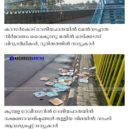
കാസർകോട് ദേശീയപാതയിൽ മേൽനടപ്പാത
നിർമാണം വൈകുന്നു; മതിൽ ചാടിക്കടന്ന്
വിദ്യാർഥികൾ, ദുരിതത്തിൽ നാട്ടുകാർ
കുമ്പള ദേവീനഗറിൽ ദേശീയപാതയിൽ
ഭക്ഷണാവശിഷ്ടങ്ങൾ തള്ളിയ നിലയിൽ; നടപടി
ആവശ്യപ്പെട്ട് നാട്ടുകാർ