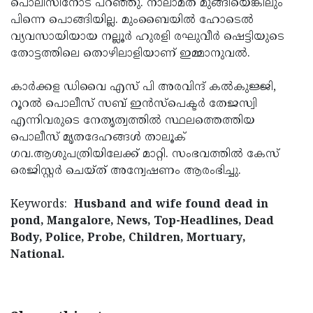
പൊലീസിനോട് പറഞ്ഞു. നാലാമത് മുങ്ങിയെങ്കിലും
പിന്നെ പൊങ്ങിയില്ല. മുംബൈയില്‍ ഹോടെല്‍
വ്യവസായിയായ നല്ലൂര്‍ ഹുരളി രഘുവീര്‍ ഷെട്ടിയുടെ
തോട്ടത്തിലെ തൊഴിലാളിയാണ് ഇമ്മാനുവല്‍.
കാര്‍ക്കള ഡിവൈ എസ് പി അരവിന്ദ് കല്‍കുജ്ജി,
റൂറല്‍ പൊലീസ് സബ് ഇന്‍സ്‌പെക്ടര്‍ തേജസ്വി
എന്നിവരുടെ നേതൃത്വത്തില്‍ സ്ഥലത്തെത്തിയ
പൊലീസ് മൃതദേഹങ്ങള്‍ താലൂക്
ഗവ.ആശുപത്രിയിലേക്ക് മാറ്റി. സംഭവത്തില്‍ കേസ്
രെജിസ്റ്റര്‍ ചെയ്ത് അന്വേഷണം ആരംഭിച്ചു.
Keywords:
Husband and wife found dead in
pond, Mangalore, News, Top-Headlines, Dead
Body, Police, Probe, Children, Mortuary,
National.