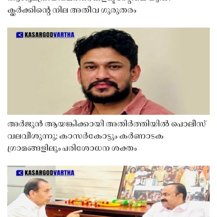
ക്ലർക്കിൻ്റെ നില അതീവ ഗുരുതരം
അർജുൻ ആയങ്കിക്കായി അതിർത്തിയിൽ പൊലീസ്
വലവീശുന്നു; കാസർകോട്ടും കർണാടക
ഗ്രാമങ്ങളിലും പരിശോധന ശക്തം