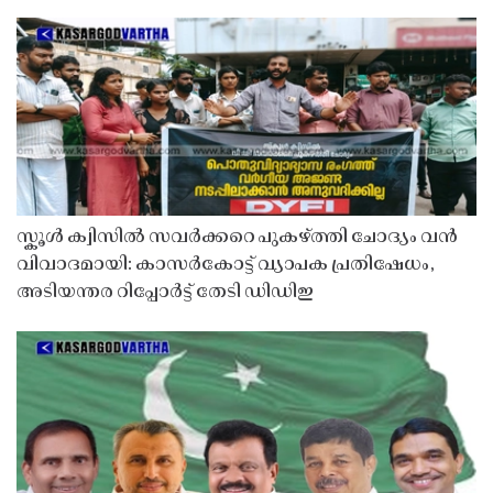
സ്കൂൾ ക്വിസിൽ സവർക്കറെ പുകഴ്ത്തി ചോദ്യം വൻ
വിവാദമായി: കാസർകോട്ട് വ്യാപക പ്രതിഷേധം,
അടിയന്തര റിപ്പോർട്ട് തേടി ഡിഡിഇ