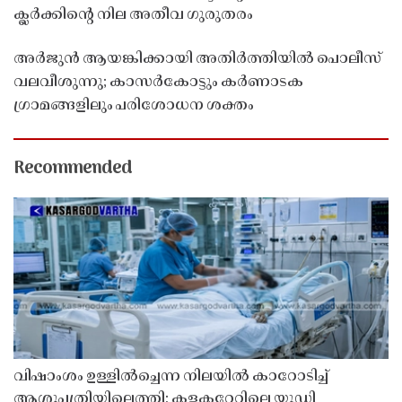
ക്ലർക്കിൻ്റെ നില അതീവ ഗുരുതരം
അർജുൻ ആയങ്കിക്കായി അതിർത്തിയിൽ പൊലീസ്
വലവീശുന്നു; കാസർകോട്ടും കർണാടക
ഗ്രാമങ്ങളിലും പരിശോധന ശക്തം
Recommended
വിഷാംശം ഉള്ളിൽച്ചെന്ന നിലയിൽ കാറോടിച്ച്
ആശുപത്രിയിലെത്തി; കളക്ടറേറ്റിലെ യുഡി