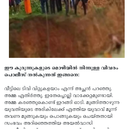
Updates
Assembly
Kerala
Polls
Local
Look
Body
Back
Election
2025
ഈ കുരുന്നുകളുടെ മൊഴിയില്‍ നിന്നുള്ള വിവരം
പൊലീസ് നല്‍കുന്നത് ഇങ്ങനെ:
വീട്ടിലെ ടിവി വിറ്റുകളയാം എന്ന് അച്ഛന്‍ പറഞ്ഞു.
അമ്മ എതിര്‍ത്തു. ഇതേച്ചൊല്ലി വാക്കേറ്റമുണ്ടായി.
അമ്മ കരഞ്ഞുകൊണ്ട് ഇറങ്ങി ഓടി. മുങ്ങിത്താഴുന്ന
യുവതിയുടെ അരികിലേക്ക് എത്തിയ യുവാവ് മൂന്ന്
തവണ മുങ്ങുകയും പൊങ്ങുകയും ചെയ്തതായി
സംഭവം അറിഞ്ഞെത്തിയ അയല്‍വാസി