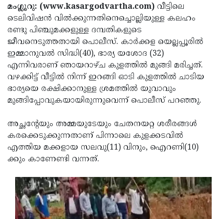
Election
Maha
മംഗ്ലൂറു: (www.kasargodvartha.com)
വീട്ടിലെ
ടെലിവിഷന്‍ വില്‍ക്കുന്നതിനെച്ചൊല്ലിയുള്ള കലഹം
Shivarathri
International
രണ്ടു പിഞ്ചുമക്കളുള്ള ദമ്പതികളുടെ
Women's
Anti-
ജീവനെടുത്തതായി പൊലീസ്. കാര്‍ക്കള യെല്ലപ്പൂരില്‍
ഇമ്മാനുവല്‍ സിദ്ധി(40), ഭാര്യ യശോദ (32)
Day
Drug
Attukal
എന്നിവരാണ് ഞായറാഴ്ച കുളത്തില്‍ മുങ്ങി മരിച്ചത്.
Campaign
Pongala
Holi
വഴക്കിട്ട് വീട്ടില്‍ നിന്ന് ഇറങ്ങി ഓടി കുളത്തില്‍ ചാടിയ
ഭാര്യയെ രക്ഷിക്കാനുള്ള ശ്രമത്തില്‍ യുവാവും
2025
2025
IPL
മുങ്ങിപ്പോവുകയായിരുന്നുവെന്ന് പൊലീസ് പറഞ്ഞു.
2025
Eid
അച്ഛന്റേയും അമ്മയുടേയും ചേതനയറ്റ ശരീരങ്ങള്‍
Al-
Waqf
കരക്കെടുക്കുന്നതാണ് പിന്നാലെ കുളക്കടവില്‍
Fitr
Bill
Vishu
എത്തിയ മക്കളായ സലവു(11) വിനും, ഐറണി(10)
ക്കും കാണേണ്ടി വന്നത്.
2025
Controversy
Festival
Good
2025
Friday
Easter
Observance
Sunday
By-
2025
2025
Election
Bihar