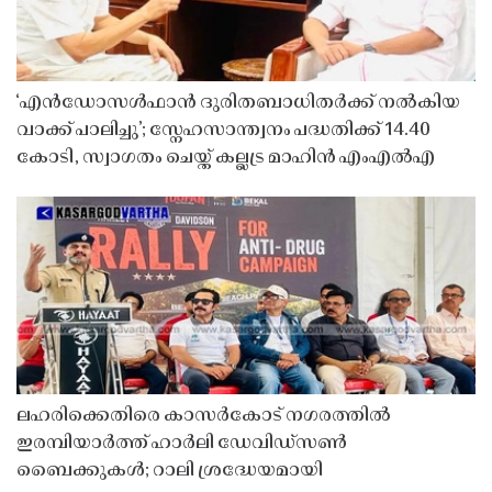
‘എൻഡോസൾഫാൻ ദുരിതബാധിതർക്ക് നൽകിയ
വാക്ക് പാലിച്ചു’; സ്നേഹസാന്ത്വനം പദ്ധതിക്ക് 14.40
കോടി, സ്വാഗതം ചെയ്ത് കല്ലട്ര മാഹിൻ എംഎൽഎ
ലഹരിക്കെതിരെ കാസർകോട് നഗരത്തിൽ
ഇരമ്പിയാർത്ത് ഹാർലി ഡേവിഡ്‌സൺ
ബൈക്കുകൾ; റാലി ശ്രദ്ധേയമായി