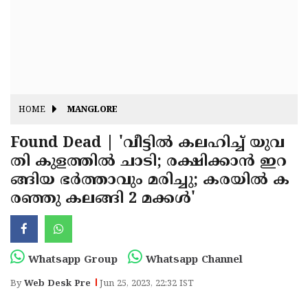
Fitr
May
Day
Eid
Al
Independence
Ad'ha
Day
Onam
HOME
MANGLORE
J&K
State
Found Dead | 'വീട്ടില്‍ കലഹിച്ച് യുവ
Haryana
തി കുളത്തില്‍ ചാടി; രക്ഷിക്കാന്‍ ഇറ
Assembly
State
Diwali
ങ്ങിയ ഭര്‍ത്താവും മരിച്ചു; കരയില്‍ ക
Elections
Assembly
Christmas
രഞ്ഞു കലങ്ങി 2 മക്കള്‍'
Elections
New-
Year
Republic
Whatsapp Group
Whatsapp Channel
Day
Budget
By
Web Desk Pre
Jun 25, 2023, 22:32 IST
Delhi