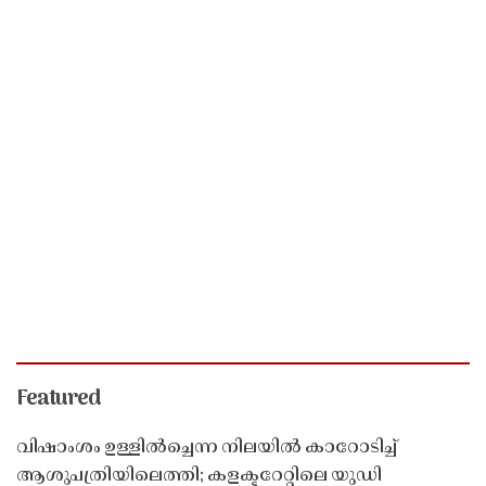
Featured
വിഷാംശം ഉള്ളിൽച്ചെന്ന നിലയിൽ കാറോടിച്ച്
ആശുപത്രിയിലെത്തി; കളക്ടറേറ്റിലെ യുഡി