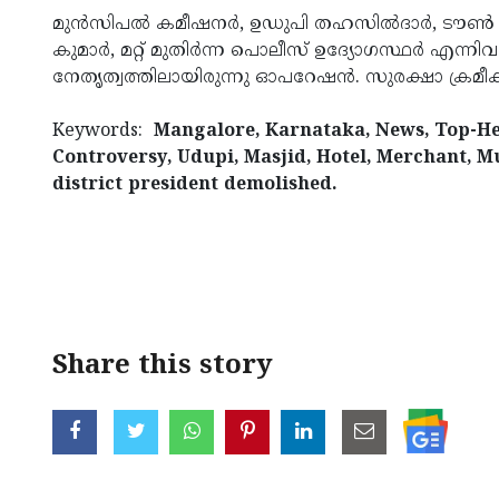
മുൻസിപൽ കമീഷനർ, ഉഡുപി തഹസിൽദാർ, ടൗൺ പൊല
കുമാർ, മറ്റ് മുതിർന്ന പൊലീസ് ഉദ്യോഗസ്ഥർ എന്ന
നേതൃത്വത്തിലായിരുന്നു ഓപറേഷൻ. സുരക്ഷാ ക്രമ
Keywords:
Mangalore, Karnataka, News, Top-Hea
Controversy, Udupi, Masjid, Hotel, Merchant, M
district president demolished.
< !- START disable copy paste -->
Share this story