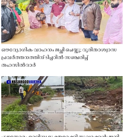
ഔദ്യോഗിക വാഹനം ജപ്തി ചെയ്തു; ദുരിതാശ്വാസ
പ്രവർത്തനത്തിന് ടിപ്പറിൽ സഞ്ചരിച്ച്
തഹസിൽദാർ