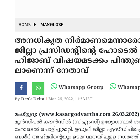
HOME
MANGLORE
അനധികൃത നിർമാണമെന്നാരോ
ജില്ലാ പ്രസിഡന്റിന്റെ ഹോടെൽ
ഹിജാബ് വിഷയമടക്കം പിന്തുണ
ലാണെന്ന് നേതാവ്
Whatsapp Group
Whatsap
By
Desk Delta
Mar 26, 2022, 11:58 IST
മംഗ്ളുറു: (www.kasargodvartha.com 26.03.2022
മുൻസിപൽ കൗൻസിൽ (സിഎംസി) ഉദ്യോഗസ്ഥർ ശന
ഹോടെൽ പൊളിച്ചുമാറ്റി. ഉഡുപി ജില്ലാ എസ്ഡിപ
ബശീർ അഹ്‌മദിന്റെയും ഉടമസ്ഥതയിലുള്ള നഗരത്തിലെ