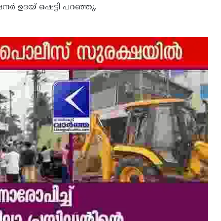
നർ ഉദയ് ഷെട്ടി പറഞ്ഞു.