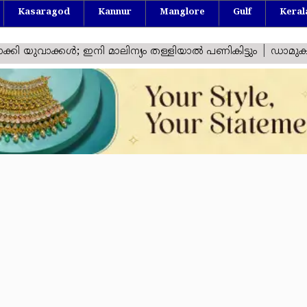
Kasaragod
Kannur
Manglore
Gulf
Keral