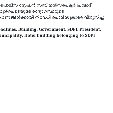
ീസ് സ്റ്റേഷൻ സബ് ഇൻസ്‌പെക്ടർ പ്രമോദ്
ിവരുൾപെടെയുള്ള ഉദ്യോഗസ്ഥരുടെ
ീകരണങ്ങൾക്കായി നിരവധി പൊലീസുകാരെ വിന്യസിച്ചു.
dlines, Building, Government, SDPI, President,
unicipality, Hotel building belonging to SDPI