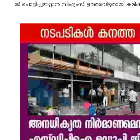
ൽ പൊളിച്ചുമാറ്റാൻ സിഎംസി ഉത്തരവിട്ടതായി കമീഷ