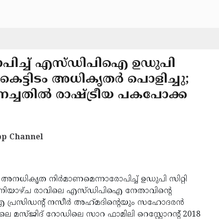
പിച്ച് എസ്ഡിപിഐ ഉഡുപി
 കെട്ടിടം അധികൃതർ പൊളിച്ചു;
ച്ചതിൽ രാഷ്ട്രീയ പകപോക്ക
p Channel
)
അനധികൃത നിർമാണമെന്നാരോപിച്ച് ഉഡുപി സിറ്റി
ിയാഴ്ച രാവിലെ എസ്ഡിപിഐ നേതാവിന്റെ
ിഐ പ്രസിഡന്റ് നസീർ അഹ്‌മദിന്റെയും സഹോദരൻ
 മസ്ജിദ് റോഡിലെ സാറ ഫാമിലി റെസ്റ്റോറന്റ് 2018