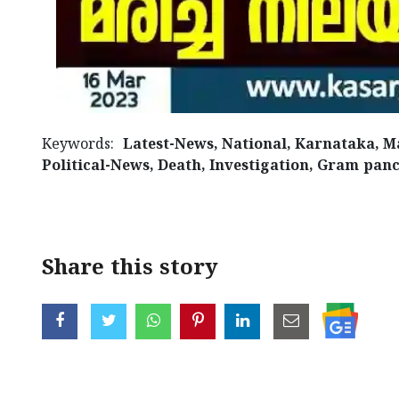
Keywords:
Latest-News, National, Karnataka, Ma
Political-News, Death, Investigation, Gram p
< !- START disable copy paste -->
Share this story