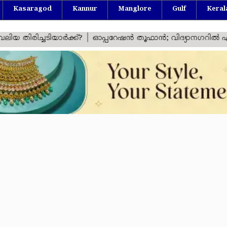
Kasaragod
Kannur
Manglore
Gulf
Keral