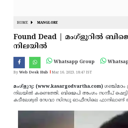
HOME
MANGLORE
Found Dead | മംഗ്‌ളൂറില്‍ ബി
നിലയില്‍
Whatsapp Group
Whatsap
By
Web Desk Hub
Mar 16, 2023, 18:47 IST
മംഗ്‌ളുറു: (www.kasargodvartha.com)
ഗഞ്ചിമഠം 
നിലയില്‍ കണ്ടെത്തി. ബിജെപി അംഗം സന്ദീപ് ഷെട്ടി 
കടീലേശ്വരി സേവാ സിന്ധു ഓഫീസിലെ ഫാനിലാണ് തൂ