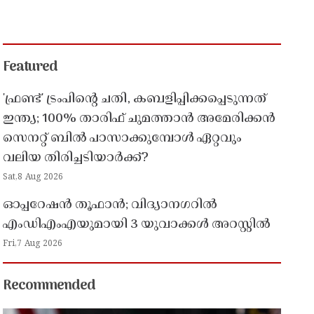
Featured
'ഫ്രണ്ട്' ട്രംപിന്റെ ചതി, കബളിപ്പിക്കപ്പെടുന്നത്
ഇന്ത്യ; 100% താരിഫ് ചുമത്താൻ അമേരിക്കൻ
സെനറ്റ് ബിൽ പാസാക്കുമ്പോൾ ഏറ്റവും
വലിയ തിരിച്ചടിയാർക്ക്?
Sat,8 Aug 2026
ഓപ്പറേഷൻ തൂഫാൻ; വിദ്യാനഗറിൽ
എംഡിഎംഎയുമായി 3 യുവാക്കൾ അറസ്റ്റിൽ
Fri,7 Aug 2026
Recommended