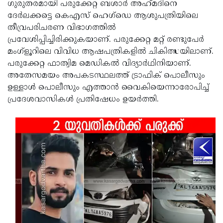
ഗുരുതരമായി പരുക്കേറ്റ ബശാർ അഹ്‌മദിനെ
ദേർലക്കട്ടെ കെഎസ് ഹെഗ്‌ഡെ ആശുപത്രിയിലെ
തീവ്രപരിചരണ വിഭാഗത്തിൽ
പ്രവേശിപ്പിച്ചിരിക്കുകയാണ്. പരുക്കേറ്റ മറ്റ് രണ്ടുപേർ
മംഗ്ളൂറിലെ വിവിധ ആഷപത്രികളിൽ ചികിത്സയിലാണ്.
പരുക്കേറ്റ ഫാത്വിമ മെഡികൽ വിദ്യാർഥിനിയാണ്.
അതേസമയം അപകടസ്ഥലത്ത് ട്രാഫിക് പൊലീസും
ഉള്ളാൾ പൊലീസും എത്താൻ വൈകിയെന്നാരോപിച്ച്
പ്രദേശവാസികൾ പ്രതിഷേധം ഉയർത്തി.