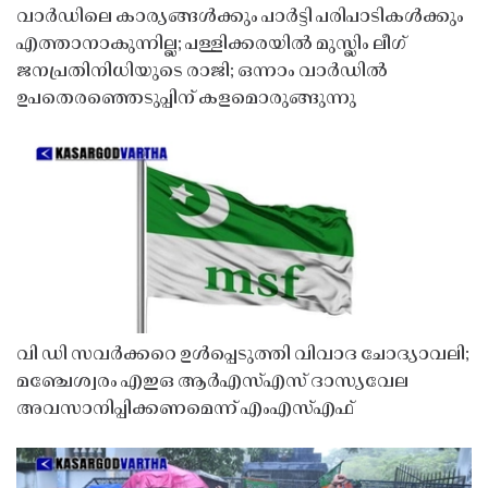
വാർഡിലെ കാര്യങ്ങൾക്കും പാർട്ടി പരിപാടികൾക്കും
എത്താനാകുന്നില്ല; പള്ളിക്കരയിൽ മുസ്ലിം ലീഗ്
ജനപ്രതിനിധിയുടെ രാജി; ഒന്നാം വാർഡിൽ
ഉപതെരഞ്ഞെടുപ്പിന് കളമൊരുങ്ങുന്നു
വി ഡി സവർക്കറെ ഉൾപ്പെടുത്തി വിവാദ ചോദ്യാവലി;
മഞ്ചേശ്വരം എഇഒ ആർഎസ്എസ് ദാസ്യവേല
അവസാനിപ്പിക്കണമെന്ന് എംഎസ്എഫ്