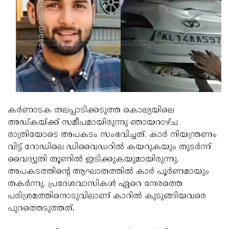
Updates
Assembly
Kerala
Polls
Local
Look
Body
Back
Election
2025
കർണാടക തലപ്പാടിക്കടുത്ത കൊല്യയിലെ
അഡ്കയ്ക്ക് സമീപമായിരുന്നു ഞായറാഴ്ച
രാത്രിയോടെ അപകടം സംഭവിച്ചത്. കാർ നിയന്ത്രണം
വിട്ട് റോഡിലെ ഡിവൈഡറിൽ കയറുകയും തുടർന്ന്
വൈദ്യുതി തൂണിൽ ഇടിക്കുകയുമായിരുന്നു.
അപകടത്തിന്റെ ആഘാതത്തിൽ കാർ പൂർണമായും
തകർന്നു. പ്രദേശവാസികൾ ഏറെ നേരത്തെ
പരിശ്രമത്തിനൊടുവിലാണ് കാറിൽ കുടുങ്ങിയവരെ
പുറത്തെടുത്തത്.