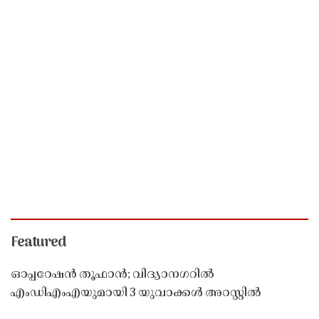
Featured
ഓപ്പറേഷൻ തൂഫാൻ; വിദ്യാനഗറിൽ
എംഡിഎംഎയുമായി 3 യുവാക്കൾ അറസ്റ്റിൽ