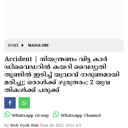
Fitr
May
Day
Eid
Al
Independence
Ad'ha
Day
Onam
HOME
MANGLORE
J&K
State
Accident | നിയന്ത്രണം വിട്ട കാർ
Haryana
ഡിവൈഡറിൽ കയറി വൈദ്യുതി
Assembly
State
Diwali
തൂണിൽ ഇടിച്ച് യുവാവ് ദാരുണമായി
Elections
Assembly
Christmas
മരിച്ചു; ഒരാൾക്ക് ഗുരുതരം; 2 യുവ
Elections
തികൾക്ക് പരുക്ക്
New-
Year
Republic
Day
Budget
Whatsapp Group
Whatsapp Channel
Delhi
By
Web Desk Hub
Jan 30, 2023, 10:11 IST