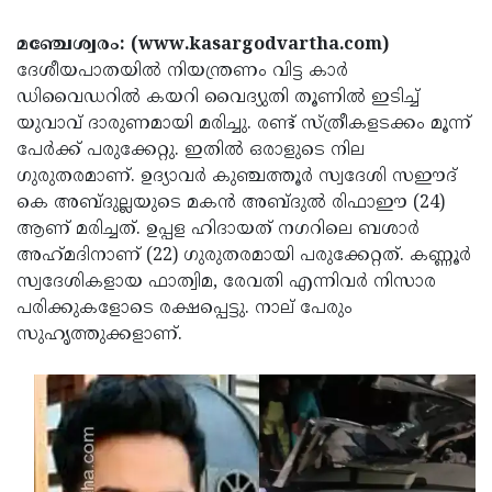
Election
Maha
മഞ്ചേശ്വരം: (www.kasargodvartha.com)
Shivarathri
International
ദേശീയപാതയിൽ നിയന്ത്രണം വിട്ട കാർ
Women's
Anti-
ഡിവൈഡറിൽ കയറി വൈദ്യുതി തൂണിൽ ഇടിച്ച്
യുവാവ് ദാരുണമായി മരിച്ചു. രണ്ട് സ്ത്രീകളടക്കം മൂന്ന്
Day
Drug
Attukal
പേർക്ക് പരുക്കേറ്റു. ഇതിൽ ഒരാളുടെ നില
Campaign
Pongala
Holi
ഗുരുതരമാണ്. ഉദ്യാവർ കുഞ്ചത്തൂർ സ്വദേശി സഈദ്
കെ അബ്ദുല്ലയുടെ മകൻ അബ്ദുൽ രിഫാഈ (24)
2025
2025
IPL
ആണ് മരിച്ചത്. ഉപ്പള ഹിദായത് നഗറിലെ ബശാർ
2025
Eid
അഹ്‌മദിനാണ് (22) ഗുരുതരമായി പരുക്കേറ്റത്. കണ്ണൂർ
സ്വദേശികളായ ഫാത്വിമ, രേവതി എന്നിവർ നിസാര
Al-
Waqf
പരിക്കുകളോടെ രക്ഷപ്പെട്ടു. നാല് പേരും
Fitr
Bill
Vishu
സുഹൃത്തുക്കളാണ്.
2025
Controversy
Festival
Good
2025
Friday
Easter
Observance
Sunday
By-
2025
2025
Election
Bihar