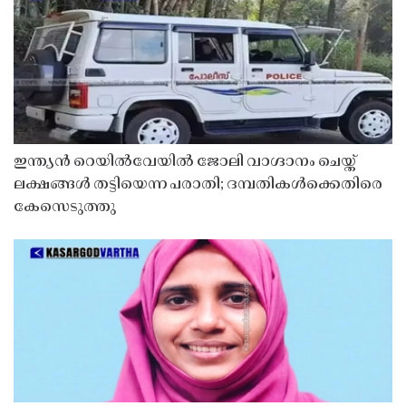
ഇന്ത്യൻ റെയിൽവേയിൽ ജോലി വാഗ്ദാനം ചെയ്ത്
ലക്ഷങ്ങൾ തട്ടിയെന്ന പരാതി; ദമ്പതികൾക്കെതിരെ
കേസെടുത്തു