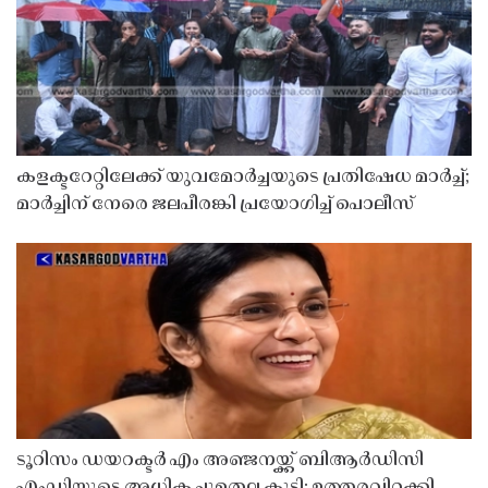
കളക്ടറേറ്റിലേക്ക് യുവമോർച്ചയുടെ പ്രതിഷേധ മാർച്ച്;
മാർച്ചിന് നേരെ ജലപീരങ്കി പ്രയോഗിച്ച് പൊലീസ്
ടൂറിസം ഡയറക്ടർ എം അഞ്ജനയ്ക്ക് ബിആർഡിസി