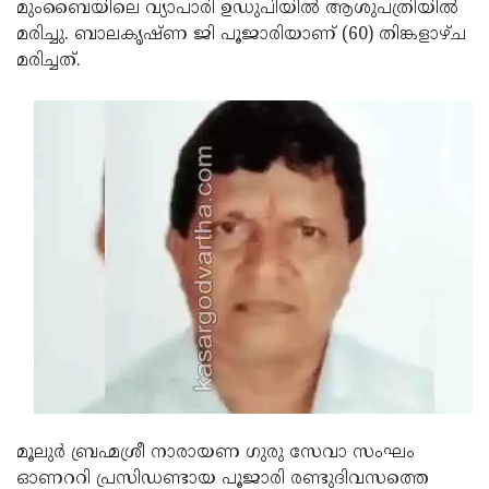
Election
മുംബൈയിലെ വ്യാപാരി ഉഡുപിയില്‍ ആശുപത്രിയില്‍
Maha
മരിച്ചു. ബാലകൃഷ്ണ ജി പൂജാരിയാണ് (60) തിങ്കളാഴ്ച
Shivarathri
International
മരിച്ചത്.
Women's
Anti-
Day
Drug
Attukal
Campaign
Pongala
Holi
2025
2025
IPL
2025
Eid
Al-
Waqf
Fitr
Bill
Vishu
2025
Controversy
Festival
Good
2025
Friday
Easter
Observance
Sunday
By-
മൂലുര്‍ ബ്രഹ്മശ്രീ നാരായണ ഗുരു സേവാ സംഘം
2025
2025
ഓണററി പ്രസിഡണ്ടായ പൂജാരി രണ്ടുദിവസത്തെ
Election
Bihar