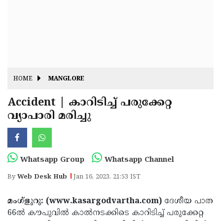
Fitr
May
Day
Eid
Al
Independence
Ad'ha
Day
Onam
HOME
MANGLORE
J&K
State
Accident | കാറിടിച്ച് പരുക്കേറ്റ
Haryana
വ്യാപാരി മരിച്ചു
Assembly
State
Diwali
Elections
Assembly
Christmas
Elections
New-
Whatsapp Group
Whatsapp Channel
Year
Republic
By
Web Desk Hub
Jan 16, 2023, 21:53 IST
Day
Budget
മംഗ്‌ളുറു: (www.kasargodvartha.com)
ദേശീയ പാത
Delhi
66ല്‍ കൗപുവില്‍ കാല്‍നടക്കിടെ കാറിടിച്ച് പരുക്കേറ്റ