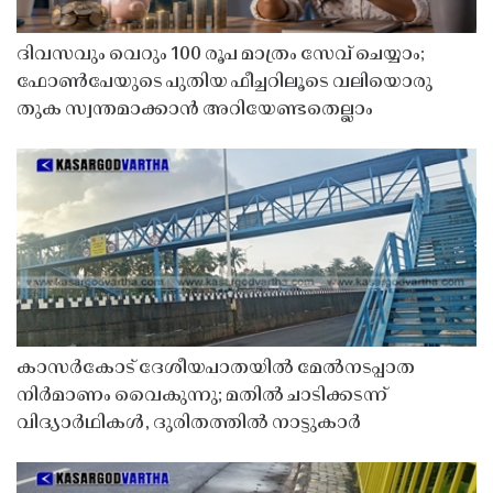
ദിവസവും വെറും 100 രൂപ മാത്രം സേവ് ചെയ്യാം;
ഫോൺപേയുടെ പുതിയ ഫീച്ചറിലൂടെ വലിയൊരു
തുക സ്വന്തമാക്കാൻ അറിയേണ്ടതെല്ലാം
കാസർകോട് ദേശീയപാതയിൽ മേൽനടപ്പാത
നിർമാണം വൈകുന്നു; മതിൽ ചാടിക്കടന്ന്
വിദ്യാർഥികൾ, ദുരിതത്തിൽ നാട്ടുകാർ