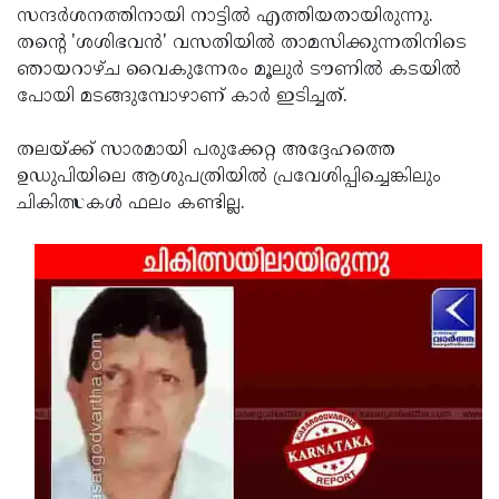
സന്ദര്‍ശനത്തിനായി നാട്ടില്‍ എത്തിയതായിരുന്നു.
Updates
Assembly
Kerala
തന്റെ 'ശശിഭവന്‍' വസതിയില്‍ താമസിക്കുന്നതിനിടെ
Polls
ഞായറാഴ്ച വൈകുന്നേരം മൂലുര്‍ ടൗണില്‍ കടയില്‍
Local
Look
പോയി മടങ്ങുമ്പോഴാണ് കാര്‍ ഇടിച്ചത്.
Body
Back
Election
2025
തലയ്ക്ക് സാരമായി പരുക്കേറ്റ അദ്ദേഹത്തെ
ഉഡുപിയിലെ ആശുപത്രിയില്‍ പ്രവേശിപ്പിച്ചെങ്കിലും
ചികിത്സകള്‍ ഫലം കണ്ടില്ല.