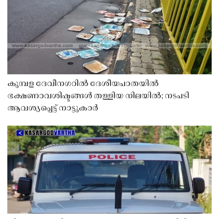
കുമ്പള ദേവീനഗറിൽ ദേശീയപാതയിൽ
ഭക്ഷണാവശിഷ്ടങ്ങൾ തള്ളിയ നിലയിൽ; നടപടി
ആവശ്യപ്പെട്ട് നാട്ടുകാർ