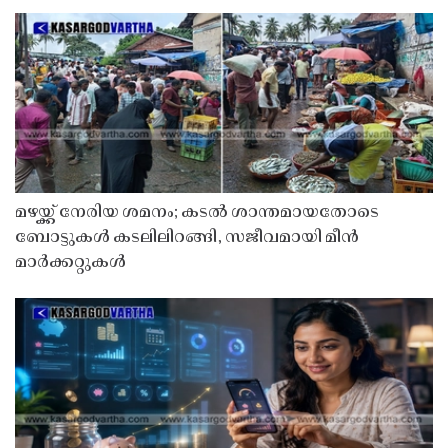
മഴയ്ക്ക് നേരിയ ശമനം; കടൽ ശാന്തമായതോടെ
ബോട്ടുകൾ കടലിലിറങ്ങി, സജീവമായി മീൻ
മാർക്കറ്റുകൾ