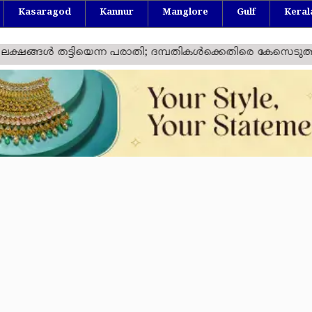
Kasaragod
Kannur
Manglore
Gulf
Keral