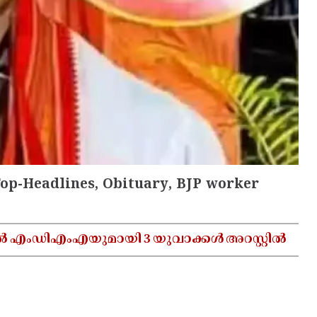
Top-Headlines, Obituary, BJP worker
ൽ എംഡിഎംഎയുമായി 3 യുവാക്കൾ അറസ്റ്റിൽ