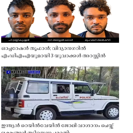
ഓപ്പറേഷൻ തൂഫാൻ; വിദ്യാനഗറിൽ
എംഡിഎംഎയുമായി 3 യുവാക്കൾ അറസ്റ്റിൽ
ഇന്ത്യൻ റെയിൽവേയിൽ ജോലി വാഗ്ദാനം ചെയ്ത്