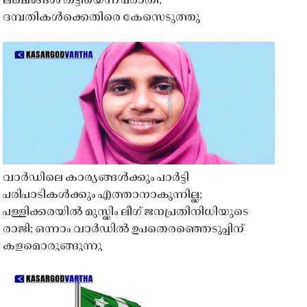
ലക്ഷങ്ങൾ തട്ടിയെന്ന പരാതി;
ദമ്പതികൾക്കെതിരെ കേസെടുത്തു
വാർഡിലെ കാര്യങ്ങൾക്കും പാർട്ടി
പരിപാടികൾക്കും എത്താനാകുന്നില്ല;
പള്ളിക്കരയിൽ മുസ്ലിം ലീഗ് ജനപ്രതിനിധിയുടെ
രാജി; ഒന്നാം വാർഡിൽ ഉപതെരഞ്ഞെടുപ്പിന്
കളമൊരുങ്ങുന്നു