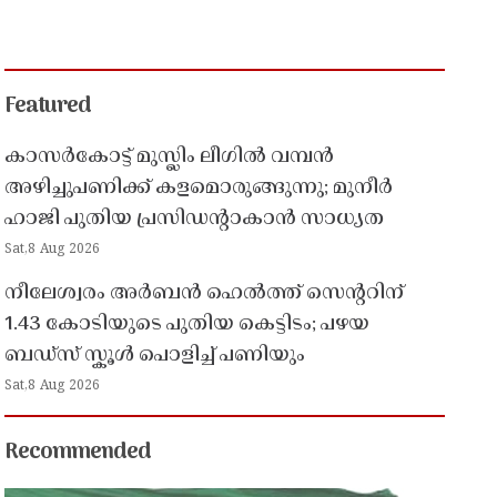
Featured
കാസർകോട്ട് മുസ്ലിം ലീഗിൽ വമ്പൻ
അഴിച്ചുപണിക്ക് കളമൊരുങ്ങുന്നു; മുനീർ
ഹാജി പുതിയ പ്രസിഡൻ്റാകാൻ സാധ്യത
Sat,8 Aug 2026
നീലേശ്വരം അർബൻ ഹെൽത്ത് സെൻ്ററിന്
1.43 കോടിയുടെ പുതിയ കെട്ടിടം; പഴയ
ബഡ്സ് സ്കൂൾ പൊളിച്ച് പണിയും
Sat,8 Aug 2026
Recommended