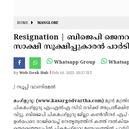
HOME
MANGLORE
Resignation | ബിജെപി ജെനറ
സാക്ഷി സൂക്ഷിപ്പുകാരൻ പാർടി 
Whatsapp Group
Whatsap
By
Web Desk Hub
Feb 16, 2023, 20:27 IST
/ സൂപ്പി വാണിമേൽ
മംഗ്ളുറു: (www.kasargodvartha.com)
മുൻ മന്ത
ചികമംഗ്ളുറു എംഎൽഎ സിടി രവിക്ക് അപ്രതീക്ഷി
വിട്ടു. ബിജെപി ചികമംഗ്ളുറു ജില്ലാ കൺവീനർ എച് 
ഉൾപെടെ രാജിവെച്ച് നേതൃത്വത്തിന് കത്ത് ന
തെരഞ്ഞെടുപ്പിൽ ചികമംഗ്ളുറു മണ്ഡലത്തിൽ പാർടി