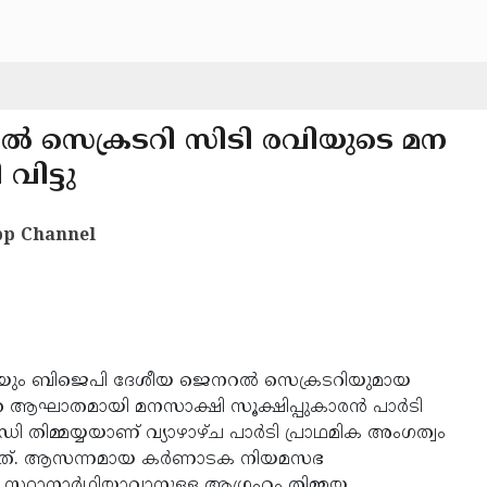
ൽ സെക്രടറി സിടി രവിയുടെ മന
വിട്ടു
p Channel
്രിയും ബിജെപി ദേശീയ ജെനറൽ സെക്രടറിയുമായ
ത ആഘാതമായി മനസാക്ഷി സൂക്ഷിപ്പുകാരൻ പാർടി
ഡി തിമ്മയ്യയാണ് വ്യാഴാഴ്ച പാർടി പ്രാഥമിക അംഗത്വം
ൽകിയത്. ആസന്നമായ കർണാടക നിയമസഭ
 സ്ഥാനാർഥിയാവാനുള്ള ആഗ്രഹം തിമ്മയ്യ