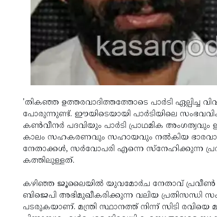
'തികഞ്ഞ ഉത്തരവാദിത്തത്തോടെ പാർടി ഏല്പിച്ച 
പോരുന്നുണ്ട്. ഈയിടെയായി പാർടിയിലെ സംഭവവി
കൺവീനർ പദവിയും പാർടി പ്രാഥമിക അംഗത്വവും ഇത
കാലം സഹകരണവും സഹായവും നൽകിയ ഭാരവാഹി
നേതാക്കൾ, സർവോപരി എന്നെ സ്നേഹിക്കുന്ന പ്രവർ
കത്തിലുള്ളത്.
കഴിഞ്ഞ ജൂലൈയിൽ യുവമോർച നേതാവ് പ്രവീൺ നെട്
ബിജെപി അഭിമുഖീകരിക്കുന്ന വലിയ പ്രതിസന്ധി
പടരുകയാണ്. മന്ത്രി സ്ഥാനത്ത് നിന്ന് സിടി രവിയ