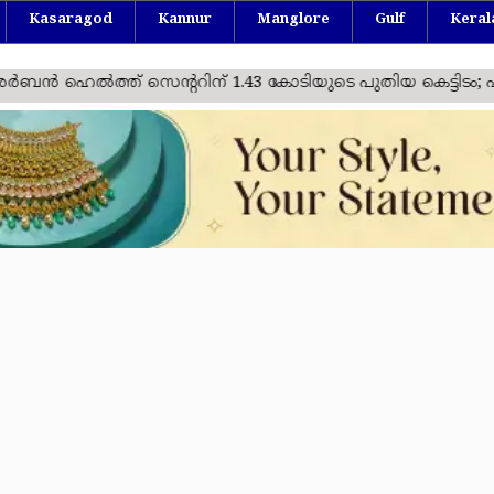
Kasaragod
Kannur
Manglore
Gulf
Keral