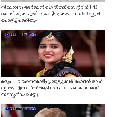
നീലേശ്വരം അർബൻ ഹെൽത്ത് സെൻ്ററിന് 1.43
കോടിയുടെ പുതിയ കെട്ടിടം; പഴയ ബഡ്സ് സ്കൂൾ
പൊളിച്ച് പണിയും
മദ്യപിച്ച് വാഹനമോടിച്ചു; യൂട്യൂബർ 'ഹെലൻ ഓഫ്
സ്പാർട്ട' എന്ന എസ് ആർ ധന്യയുടെ ലൈസൻസ്
സസ്പെൻഡ് ചെയ്തു ​​​​​​​