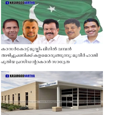
കാസർകോട്ട് മുസ്ലിം ലീഗിൽ വമ്പൻ
അഴിച്ചുപണിക്ക് കളമൊരുങ്ങുന്നു; മുനീർ ഹാജി
പുതിയ പ്രസിഡൻ്റാകാൻ സാധ്യത