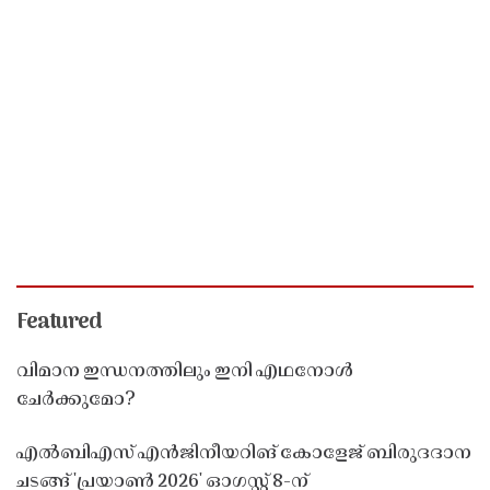
Featured
വിമാന ഇന്ധനത്തിലും ഇനി എഥനോൾ
ചേർക്കുമോ?
എൽബിഎസ് എൻജിനീയറിങ് കോളേജ് ബിരുദദാന
ചടങ്ങ് 'പ്രയാൺ 2026' ഓഗസ്റ്റ് 8-ന്