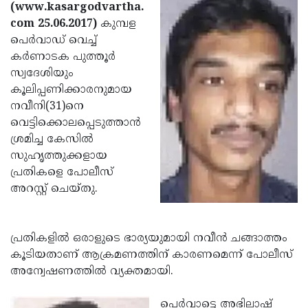
Election
Maha
(www.kasargodvartha.
com 25.06.2017)
കുമ്പള
Shivarathri
International
പെര്‍വാഡ് വെച്ച്
Women's
Anti-
കര്‍ണാടക പുത്തൂര്‍
സ്വദേശിയും
Day
Drug
Attukal
കൂലിപ്പണിക്കാരനുമായ
Campaign
Pongala
Holi
നവീനി(31)നെ
വെട്ടിക്കൊലപ്പെടുത്താന്‍
2025
2025
IPL
ശ്രമിച്ച കേസില്‍
2025
Eid
സുഹൃത്തുക്കളായ
പ്രതികളെ പോലീസ്
Al-
Waqf
അറസ്റ്റ് ചെയ്തു.
Fitr
Bill
Vishu
2025
Controversy
Festival
Good
പ്രതികളില്‍ ഒരാളുടെ ഭാര്യയുമായി നവീന്‍ ചങ്ങാത്തം
2025
Friday
Easter
കൂടിയതാണ് ആക്രമണത്തിന് കാരണമെന്ന് പോലീസ്
അന്വേഷണത്തില്‍ വ്യക്തമായി.
Observance
Sunday
By-
2025
2025
Election
Bihar
പെര്‍വാട്ടെ അഭിലാഷ്