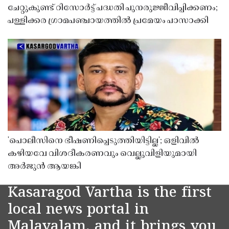
ചേറ്റുകുണ്ട് റിസോർട്ട് പദ്ധതി പുനരുജ്ജീവിപ്പിക്കണം;
പള്ളിക്കര ഗ്രാമപഞ്ചായത്തിൽ പ്രമേയം പാസാക്കി
'പൊലീസിനെ ഭീഷണിപ്പെടുത്തിയിട്ടില്ല'; ഒളിവിൽ
കഴിയവേ വിശദീകരണവും വെല്ലുവിളിയുമായി
അർജുൻ ആയങ്കി
Kasaragod Vartha is the first
local news portal in
Malayalam, and it brings you