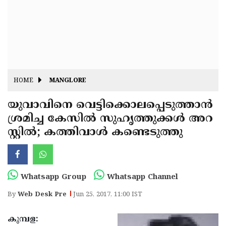
Fitr
May
Day
Eid
Al
Independence
Ad'ha
Day
Onam
HOME
MANGLORE
J&K
State
യുവാവിനെ വെട്ടിക്കൊലപ്പെടുത്താന്‍
Haryana
ശ്രമിച്ച കേസില്‍ സുഹൃത്തുക്കള്‍ അറ
Assembly
State
Diwali
സ്റ്റില്‍; കത്തിവാള്‍ കണ്ടെടുത്തു
Elections
Assembly
Christmas
Elections
New-
Year
Republic
Whatsapp Group
Whatsapp Channel
Day
Budget
By
Web Desk Pre
Jun 25, 2017, 11:00 IST
Delhi
കുമ്പള: