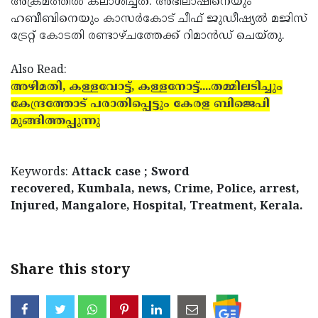
അക്രമത്തില്‍ കലാശിച്ചത്. അഭിലാഷിനെയും
ഹബീബിനെയും കാസര്‍കോട് ചീഫ് ജുഡീഷ്യല്‍ മജിസ്
ട്രേറ്റ് കോടതി രണ്ടാഴ്ചത്തേക്ക് റിമാന്‍ഡ് ചെയ്തു.
Also Read:
അഴിമതി, കള്ളവോട്ട്, കള്ളനോട്ട്....തമ്മിലടിച്ചും
കേന്ദ്രത്തോട് പരാതിപ്പെട്ടും കേരള ബിജെപി
മുങ്ങിത്തപ്പുന്നു
Keywords:
Attack case ; Sword
recovered, Kumbala, news, Crime, Police, arrest,
Injured, Mangalore, Hospital, Treatment, Kerala.
Share this story