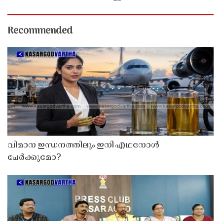
Recommended
വിമാന ഇന്ധനത്തിലും ഇനി എഥനോൾ
ചേർക്കുമോ?