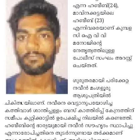
എന്ന ഹബീബ്(24),
Updates
Assembly
Kerala
മാവിനക്കട്ടയിലെ
Polls
Local
Look
ഹബീബ് (23)
എന്നിവരെയാണ് കുമ്പള
Body
Back
സി ഐ വി വി
Election
2025
മനോജിന്റെ
നേതൃത്വത്തിലുള്ള
പോലീസ് സംഘം അറസ്റ്റ്
ചെയ്തത്.
ഗുരുതരമായി പരിക്കേറ്റ
നവീന്‍ മംഗളൂരു
ആശുപത്രിയില്‍
ചികിത്സയിലാണ്. നവീനെ വെട്ടാനുപയോഗിച്ച
കത്തിവാള്‍ ശാന്തിപ്പള്ളം ബസ് കാത്തിരിപ്പ് കേന്ദ്രത്തിന്
സമീപം കുറ്റിക്കാട്ടില്‍ ഉപേക്ഷിച്ച നിലയില്‍ കണ്ടെത്തി.
ഹബീബിന്റെ ഭാര്യയുമായി നവീന്‍ സൗഹൃദം സ്ഥാപിച്ചു
എന്നാരോപിച്ചതിനെ തുടര്‍ന്നുണ്ടായ തര്‍ക്കമാണ്