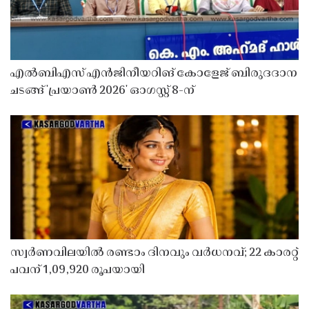
എൽബിഎസ് എൻജിനീയറിങ് കോളേജ് ബിരുദദാന
ചടങ്ങ് 'പ്രയാൺ 2026' ഓഗസ്റ്റ് 8-ന്
സ്വർണവിലയിൽ രണ്ടാം ദിനവും വർധനവ്; 22 കാരറ്റ്
പവന് 1,09,920 രൂപയായി