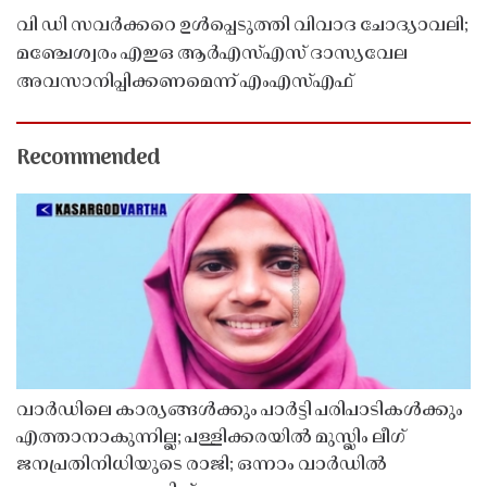
വി ഡി സവർക്കറെ ഉൾപ്പെടുത്തി വിവാദ ചോദ്യാവലി;
മഞ്ചേശ്വരം എഇഒ ആർഎസ്എസ് ദാസ്യവേല
അവസാനിപ്പിക്കണമെന്ന് എംഎസ്എഫ്
Recommended
വാർഡിലെ കാര്യങ്ങൾക്കും പാർട്ടി പരിപാടികൾക്കും
എത്താനാകുന്നില്ല; പള്ളിക്കരയിൽ മുസ്ലിം ലീഗ്
ജനപ്രതിനിധിയുടെ രാജി; ഒന്നാം വാർഡിൽ