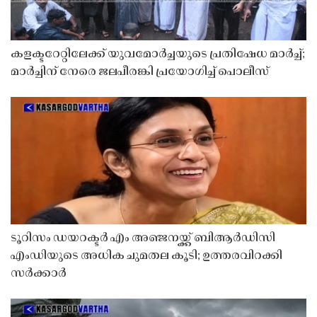
കളക്ടറേറ്റിലേക്ക് യുവമോർച്ചയുടെ പ്രതിഷേധ മാർച്ച്;
മാർച്ചിന് നേരെ ജലപീരങ്കി പ്രയോഗിച്ച് പൊലീസ്
ടൂറിസം ഡയറക്ടർ എം അഞ്ജനയ്ക്ക് ബിആർഡിസി
എംഡിയുടെ അധിക ചുമതല കൂടി; ഉത്തരവിറക്കി
സർക്കാർ