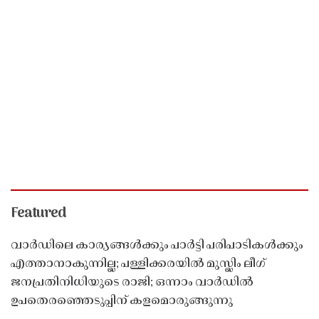
Featured
വാർഡിലെ കാര്യങ്ങൾക്കും പാർട്ടി പരിപാടികൾക്കും
എത്താനാകുന്നില്ല; പള്ളിക്കരയിൽ മുസ്ലിം ലീഗ്
ജനപ്രതിനിധിയുടെ രാജി; ഒന്നാം വാർഡിൽ
ഉപതെരഞ്ഞെടുപ്പിന് കളമൊരുങ്ങുന്നു