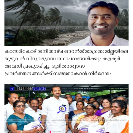
കാസർകോട് ശനിയാഴ്ച ഓറൻജ് ജാഗ്രത; ജില്ലയിലെ
മുഴുവൻ വിദ്യാഭ്യാസ സ്ഥാപനങ്ങൾക്കും കളക്ടർ
അവധി പ്രഖ്യാപിച്ചു, ദുരിതാശ്വാസ
പ്രവർത്തനങ്ങൾക്ക് സജ്ജമാകാൻ നിർദേശം