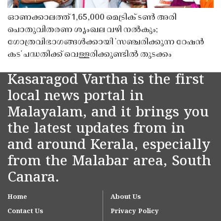
ഓണക്കാലത്ത് 1,65,000 മെട്രിക് ടൺ അരി
പൊതുവിതരണ ശൃംഖല വഴി നൽകും;
ഗോത്രവിഭാഗങ്ങൾക്കായി 'സഞ്ചരിക്കുന്ന റേഷൻ
കട' പദ്ധതിക്ക് വെള്ളരിക്കുണ്ടിൽ തുടക്കം
Kasaragod Vartha is the first
local news portal in
Malayalam, and it brings you
the latest updates from in
and around Kerala, especially
from the Malabar area, South
Canara.
Home
About Us
Contact Us
Privacy Policy