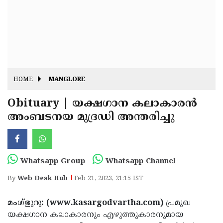
Fitr
May
Day
Eid
Al
Independence
Ad'ha
Day
Onam
HOME
MANGLORE
J&K
State
Obituary | യക്ഷഗാന കലാകാരന്‍
Haryana
അംബടനയ മുദ്രഡി അന്തരിച്ചു
Assembly
State
Diwali
Elections
Assembly
Christmas
Elections
New-
Whatsapp Group
Whatsapp Channel
Year
Republic
By
Web Desk Hub
Feb 21, 2023, 21:15 IST
Day
Budget
മംഗ്‌ളുറു: (www.kasargodvartha.com)
പ്രമുഖ
Delhi
യക്ഷഗാന കലാകാരനും എഴുത്തുകാരനുമായ