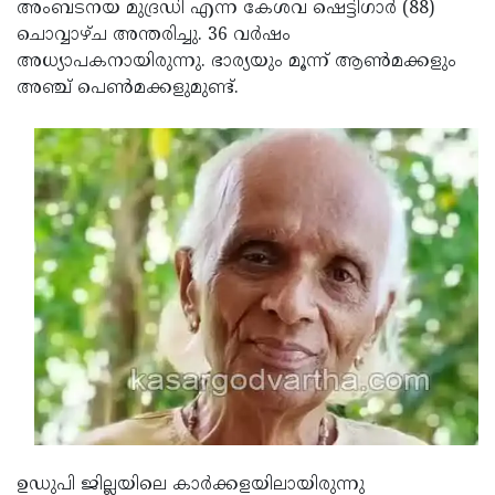
Election
അംബടനയ മുദ്രഡി എന്ന കേശവ ഷെട്ടിഗാര്‍ (88)
Maha
ചൊവ്വാഴ്ച അന്തരിച്ചു. 36 വര്‍ഷം
Shivarathri
International
അധ്യാപകനായിരുന്നു. ഭാര്യയും മൂന്ന് ആണ്‍മക്കളും
Women's
അഞ്ച് പെണ്‍മക്കളുമുണ്ട്.
Anti-
Day
Drug
Attukal
Campaign
Pongala
Holi
2025
2025
IPL
2025
Eid
Al-
Waqf
Fitr
Bill
Vishu
2025
Controversy
Festival
Good
2025
Friday
Easter
Observance
Sunday
By-
2025
2025
ഉഡുപി ജില്ലയിലെ കാര്‍ക്കളയിലായിരുന്നു
Election
Bihar