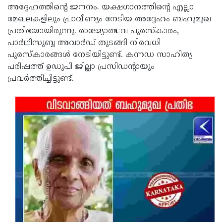
അദ്ദേഹത്തിന്റെ ജനനം. യക്ഷഗാനത്തിന്റെ എല്ലാ
Updates
Assembly
Kerala
മേഖലകളിലും പ്രാവീണ്യം നേടിയ അദ്ദേഹം ബഹുമുഖ
Polls
പ്രതിഭയായിരുന്നു. രാജ്യോത്സവ പുരസ്‌കാരം,
Local
Look
പാര്‍ഥിസുബ്ബ അവാര്‍ഡ് തുടങ്ങി നിരവധി
Body
Back
പുരസ്‌കാരങ്ങള്‍ നേടിയിട്ടുണ്ട്. കന്നഡ സാഹിത്യ
Election
2025
പരിഷത്ത് ഉഡുപി ജില്ലാ പ്രസിഡന്റായും
പ്രവര്‍ത്തിച്ചിട്ടുണ്ട്.