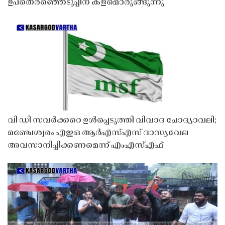
ഉപതെരഞ്ഞെടുപ്പിന് കളമൊരുങ്ങുന്നു
വി ഡി സവർക്കറെ ഉൾപ്പെടുത്തി വിവാദ ചോദ്യാവലി;
മഞ്ചേശ്വരം എഇഒ ആർഎസ്എസ് ദാസ്യവേല
അവസാനിപ്പിക്കണമെന്ന് എംഎസ്എഫ്