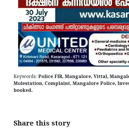
Keywords:
Police FIR, Mangalore, Vittal, Manga
Molestation, Complaint, Mangalore Police, Inves
booked.
< !- START disable copy paste -->
Share this story