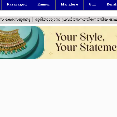
Kasaragod
Kannur
Manglore
Gulf
Keral