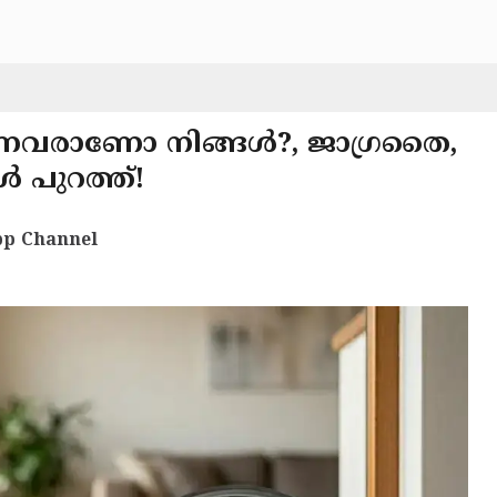
റുന്നവരാണോ നിങ്ങൾ?, ജാഗ്രതൈ,
ൾ പുറത്ത്!
p Channel