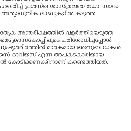
ം ശേഖരിച്ച് പ്രശസ്ത ശാസ്ത്രജ്ഞ ഡോ. സാറാ
ംഘം അത്യാധുനിക ലാബുകളിൽ കടുത്ത
 പ്രത്യേക അന്തരീക്ഷത്തിൽ വളർത്തിയെടുത്ത
മൈക്രോസ്കോപ്പിലൂടെ പരിശോധിച്ചപ്പോൾ
. മനുഷ്യശരീരത്തിൽ മാരകമായ അണുബാധകൾ
ോക്കസ് ഓറിയസ് എന്ന അപകടകാരിയായ
ളിൽ കോടിക്കണക്കിനാണ് കണ്ടെത്തിയത്.