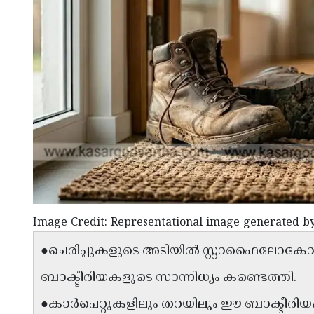
Image Credit: Representational image generated b
●ചെരിപ്പുകളുടെ അടിയിൽ സ്റ്റാഫൈലോകോ
ബാക്ടീരിയകളുടെ സാന്നിധ്യം കണ്ടെത്തി.
●കാർപെറ്റുകളിലും തറയിലും ഈ ബാക്ടീര