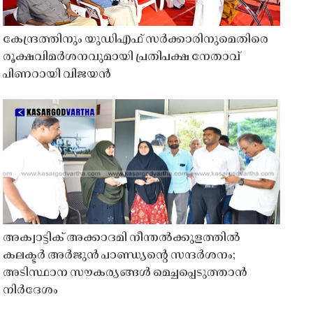
കേന്ദ്രത്തിനും യുഡിഎഫ് സർക്കാരിനുമെതിരെ
രൂക്ഷവിമർശനവുമായി പ്രതിപക്ഷ നേതാവ്
പിണറായി വിജയൻ
അക്വാട്ടിക് അക്കാദമി നീന്തൽക്കുളത്തിൽ
കലക്ടർ അർജുൻ പാണ്ഡ്യൻ്റെ സന്ദർശനം;
അടിസ്ഥാന സൗകര്യങ്ങൾ മെച്ചപ്പെടുത്താൻ
നിർദേശം