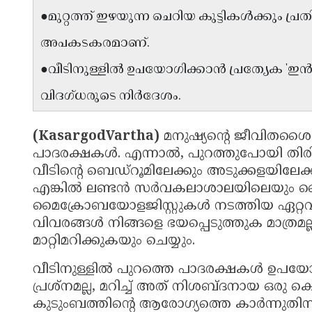
●മുറ്റത്ത് ഇഴയുന്ന ചെറിയ കുട്ടികൾക്കും
അപകടകരമാണ്.
●വീടിനുള്ളിൽ ഉപയോഗിക്കാൻ പ്രത്യേക 'ഇ
വിദഗ്ധരുടെ നിർദേശം.
(KasargodVartha)
മനുഷ്യൻ്റെ ജീവിതശൈല
പാദരക്ഷകൾ. എന്നാൽ, പുറത്തുപോയി തിര
വീടിൻ്റെ ബെഡ്റൂമിലേക്കും അടുക്കളയിലേക്
എങ്കിൽ ലണ്ടൻ സർവകലാശാലയിലെയും ബ്
മൈക്രോബയോളജിസ്റ്റുകൾ നടത്തിയ ഏറ്
വിവരങ്ങൾ നിങ്ങളെ ഭയപ്പെടുത്തുക മാത്രമല
മാറ്റിമറിക്കുകയും ചെയ്യും.
വീടിനുള്ളിൽ പുറത്തെ പാദരക്ഷകൾ ഉപയോഗി
പ്രശ്നമല്ല, മറിച്ച് അത് നിശബ്ദനായ ഒരു
കുടുംബത്തിൻ്റെ ആരോഗ്യത്തെ കാർന്നുതി