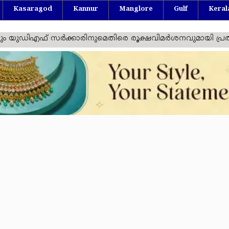
Kasaragod
Kannur
Manglore
Gulf
Keral