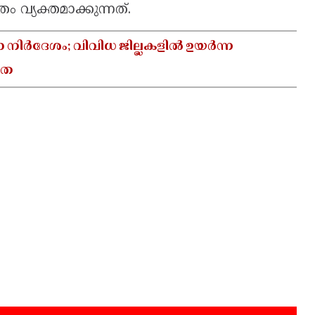
്യക്തമാക്കുന്നത്.
ാ നിർദേശം; വിവിധ ജില്ലകളിൽ ഉയർന്ന
യത