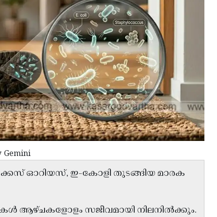
y Gemini
ക്കസ് ഓറിയസ്, ഇ-കോളി തുടങ്ങിയ മാരക
ിയകൾ ആഴ്ചകളോളം സജീവമായി നിലനിൽക്കും.