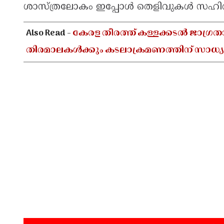
ശാസ്ത്രലോകം ഇപ്പോൾ തെളിവുകൾ സഹിതം വ
Also Read -
കേരള തീരത്ത് കള്ളക്കടൽ ജാഗ്രത
തിരമാലകൾക്കും കടലാക്രമണത്തിന് സാധ്