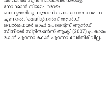
അവൾക്ക് സ്വന്തം മാതാപിതാക്കളെ
നോക്കാൻ നിയമപരമായ
ബാധ്യതയില്ലെന്നുമാണ് പൊതുവായ ധാരണ.
എന്നാൽ, 'മെയിന്റനൻസ് ആൻഡ്
വെൽഫെയർ ഓഫ് പേരെന്റ്സ് ആൻഡ്
സീനിയർ സിറ്റിസൺസ് ആക്ട്' (2007) പ്രകാരം
മകൻ എന്നോ മകൾ എന്നോ വേർതിരിവില്ല.