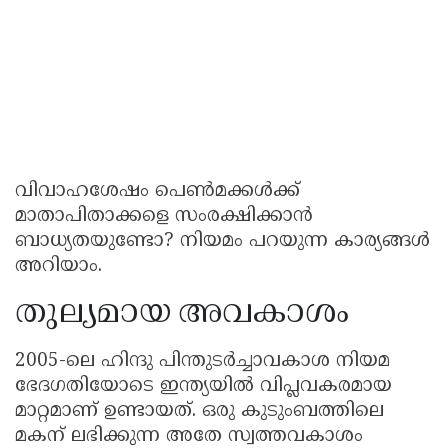
വിവാഹശേഷം പെൺമക്കൾക്ക്
മാതാപിതാക്കളെ സംരക്ഷിക്കാൻ
ബാധ്യതയുണ്ടോ? നിയമം പറയുന്ന കാര്യങ്ങൾ
അറിയാം.
തുല്യമായ അവകാശം
2005-ലെ ഹിന്ദു പിന്തുടർച്ചാവകാശ നിയമ
ഭേദഗതിയോടെ ഇന്ത്യയിൽ വിപ്ലവകരമായ
മാറ്റമാണ് ഉണ്ടായത്. ഒരു കുടുംബത്തിലെ
മകന് ലഭിക്കുന്ന അതേ സ്വത്തവകാശം