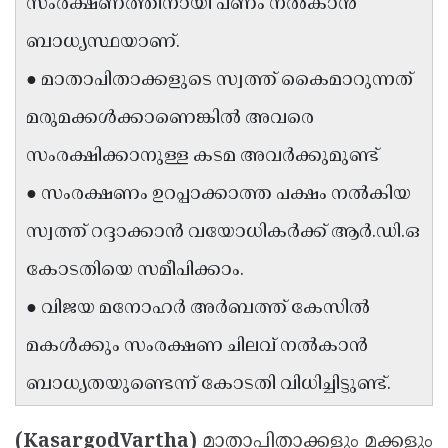
സംരക്ഷണത്തിനായി പണം നൽകാൻ
Updates
Assembly
Kerala
ബാധ്യസ്ഥയാണ്.
Polls
Local
Look
● മാതാപിതാക്കളുടെ സ്വത്ത് കൈമാറുന്നത്
Body
Back
മരുമക്കൾക്കാണെങ്കിൽ അവരെ
Election
2025
സംരക്ഷിക്കാനുള്ള കടമ അവർക്കുമുണ്ട്
● സംരക്ഷണം ഉറപ്പാക്കാത്ത പക്ഷം നൽകിയ
സ്വത്ത് റദ്ദാക്കാൻ വയോധികർക്ക് ആർ.ഡി.ഒ
കോടതിയെ സമീപിക്കാം.
● വിജയ മനോഹർ അർബത്ത് കേസിൽ
മകൾക്കും സംരക്ഷണ ചിലവ് നൽകാൻ
ബാധ്യതയുണ്ടെന്ന് കോടതി വിധിച്ചിട്ടുണ്ട്.
(KasargodVartha)
മാതാപിതാക്കളും മക്കളും