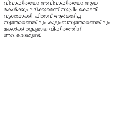
വിവാഹിതയോ അവിവാഹിതയോ ആയ
മകൾക്കും ലഭിക്കുമെന്ന് സുപ്രീം കോടതി
വ്യക്തമാക്കി. പിതാവ് ആർജ്ജിച്ച
സ്വത്താണെങ്കിലും കുടുംബസ്വത്താണെങ്കിലും
മകൾക്ക് തുല്യമായ വിഹിതത്തിന്
അവകാശമുണ്ട്.