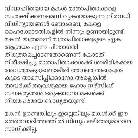
വിവാഹിതയായ മകൾ മാതാപിതാക്കളെ
സംരക്ഷിക്കണമെന്ന് വ്യക്തമാക്കുന്ന നിരവധി
വിധിന്യായങ്ങൾ ബോംബെ, കേരള
ഹൈക്കോടതികളിൽ നിന്നും ഉണ്ടായിട്ടുണ്ട്.
മകൻ മാത്രമാണ് മാതാപിതാക്കളുടെ ഏക
ആശ്രയം എന്ന ചിന്താഗതി
തിരുത്തപ്പെടേണ്ടതാണെന്ന് കോടതി
നിരീക്ഷിച്ചു. മാതാപിതാക്കൾക്ക് ശാരീരികമായ
അവശതകളുണ്ടെങ്കിൽ അവരെ തങ്ങളുടെ
കൂടെ താമസിപ്പിക്കാനോ അല്ലെങ്കിൽ
അവർക്ക് ആവശ്യമായ ഹോം നഴ്സിംഗ്
സൗകര്യങ്ങൾ ഒരുക്കാനോ മകൾക്ക്
നിയമപരമായ ബാധ്യതയുണ്ട്.
മകൻ ഉണ്ടെങ്കിലും ഇല്ലെങ്കിലും മകൾക്ക് ഈ
ഉത്തരവാദിത്തത്തിൽ നിന്നും ഒഴിഞ്ഞുമാറാൻ
സാധിക്കില്ല.