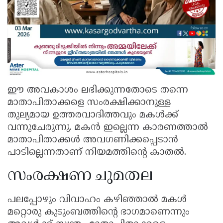
ഈ അവകാശം ലഭിക്കുന്നതോടെ തന്നെ
മാതാപിതാക്കളെ സംരക്ഷിക്കാനുള്ള
തുല്യമായ ഉത്തരവാദിത്തവും മകൾക്ക്
വന്നുചേരുന്നു. മകൻ ഇല്ലെന്ന കാരണത്താൽ
മാതാപിതാക്കൾ അവഗണിക്കപ്പെടാൻ
പാടില്ലെന്നതാണ് നിയമത്തിന്റെ കാതൽ.
സംരക്ഷണ ചുമതല
പലപ്പോഴും വിവാഹം കഴിഞ്ഞാൽ മകൾ
മറ്റൊരു കുടുംബത്തിന്റെ ഭാഗമാണെന്നും