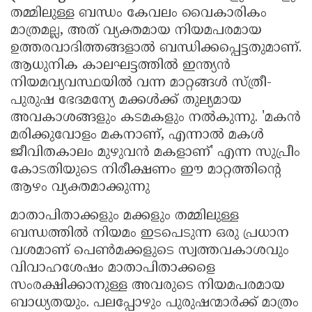
തമ്മിലുള്ള ബന്ധം കേവലം വൈകാരികം
മാത്രമല്ല, അത് വ്യക്തമായ നിയമപരമായ
ഉത്തരവാദിത്തങ്ങളാൽ ബന്ധിക്കപ്പെട്ടതുമാണ്.
ആധുനിക കാലഘട്ടത്തിൽ ഇന്ത്യൻ
നിയമവ്യവസ്ഥയിൽ വന്ന മാറ്റങ്ങൾ സ്ത്രീ-
പുരുഷ ഭേദമന്യേ മക്കൾക്ക് തുല്യമായ
അവകാശങ്ങളും കടമകളും നൽകുന്നു. 'മകൻ
മരിക്കുവോളം മകനാണ്, എന്നാൽ മകൾ
ജീവിതകാലം മുഴുവൻ മകളാണ്' എന്ന സുപ്രീം
കോടതിയുടെ നിരീക്ഷണം ഈ മാറ്റത്തിന്റെ
ആഴം വ്യക്തമാക്കുന്നു
മാതാപിതാക്കളും മക്കളും തമ്മിലുള്ള
ബന്ധത്തിൽ നിയമം ഇടപെടുന്ന ഒരു പ്രധാന
വശമാണ് പെൺമക്കളുടെ സ്വത്തവകാശവും
വിവാഹശേഷം മാതാപിതാക്കളെ
സംരക്ഷിക്കാനുള്ള അവരുടെ നിയമപരമായ
ബാധ്യതയും. പലപ്പോഴും പുരുഷന്മാർക്ക് മാത്രം