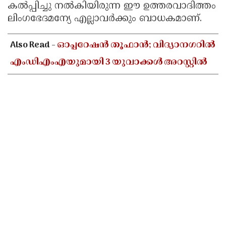
കൽപ്പിച്ചു നൽകിയിരുന്ന ഈ ഉത്തരവാദിത്തം
ലിംഗഭേദമന്യേ എല്ലാവർക്കും ബാധകമാണ്.
Also Read -
ഓപ്പറേഷൻ തൂഫാൻ; വിദ്യാനഗറിൽ
എംഡിഎംഎയുമായി 3 യുവാക്കൾ അറസ്റ്റിൽ