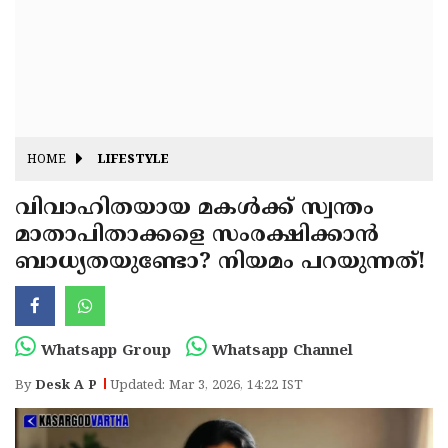
Fitr
May
Day
Eid
Al
Independence
Ad'ha
Day
Onam
HOME
LIFESTYLE
J&K
State
വിവാഹിതയായ മകൾക്ക് സ്വന്തം
Haryana
മാതാപിതാക്കളെ സംരക്ഷിക്കാൻ
Assembly
State
Diwali
ബാധ്യതയുണ്ടോ? നിയമം പറയുന്നത്!
Elections
Assembly
Christmas
Elections
New-
Year
Republic
Whatsapp Group
Whatsapp Channel
Day
Budget
By
Desk A P
Updated: Mar 3, 2026, 14:22 IST
Delhi