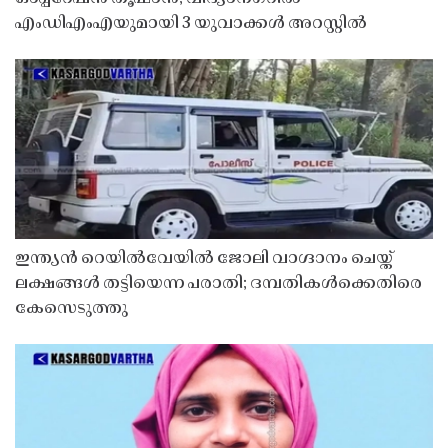
എംഡിഎംഎയുമായി 3 യുവാക്കൾ അറസ്റ്റിൽ
ഇന്ത്യൻ റെയിൽവേയിൽ ജോലി വാഗ്ദാനം ചെയ്ത്
ലക്ഷങ്ങൾ തട്ടിയെന്ന പരാതി; ദമ്പതികൾക്കെതിരെ
കേസെടുത്തു