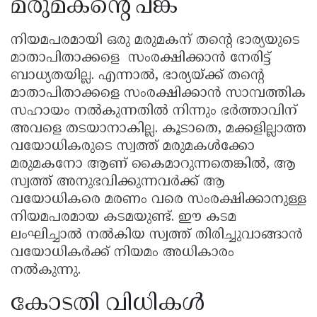
മരുമകന്റെ പങ്ക്
നിയമപരമായി ഒരു മരുമകന് തന്റെ ഭാര്യയുടെ
മാതാപിതാക്കളെ സംരക്ഷിക്കാൻ നേരിട്ട്
ബാധ്യതയില്ല. എന്നാൽ, ഭാര്യയ്ക്ക് തന്റെ
മാതാപിതാക്കളെ സംരക്ഷിക്കാൻ സാമ്പത്തിക
സഹായം നൽകുന്നതിൽ നിന്നും ഭർത്താവിന്
അവളെ തടയാനാകില്ല. കൂടാതെ, മക്കളില്ലാത്ത
വയോധികരുടെ സ്വത്ത് മരുമകൾക്കോ
മരുമകനോ ആണ് കൈമാറുന്നതെങ്കിൽ, ആ
സ്വത്ത് അനുഭവിക്കുന്നവർക്ക് ആ
വയോധികരെ മരണം വരെ സംരക്ഷിക്കാനുള്ള
നിയമപരമായ കടമയുണ്ട്. ഈ കടമ
ലംഘിച്ചാൽ നൽകിയ സ്വത്ത് തിരിച്ചുവാങ്ങാൻ
വയോധികർക്ക് നിയമം അധികാരം
നൽകുന്നു.
കോടതി വിധികൾ