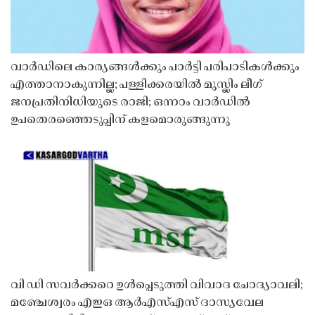
വാർഡിലെ കാര്യങ്ങൾക്കും പാർട്ടി പരിപാടികൾക്കും
എത്താനാകുന്നില്ല; പള്ളിക്കരയിൽ മുസ്ലിം ലീഗ്
ജനപ്രതിനിധിയുടെ രാജി; ഒന്നാം വാർഡിൽ
ഉപതെരഞ്ഞെടുപ്പിന് കളമൊരുങ്ങുന്നു
വി ഡി സവർക്കറെ ഉൾപ്പെടുത്തി വിവാദ ചോദ്യാവലി;
മഞ്ചേശ്വരം എഇഒ ആർഎസ്എസ് ദാസ്യവേല