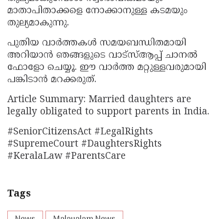
മാതാപിതാക്കളെ നോക്കാനുള്ള കടമയും
തുല്യമാകുന്നു.
പുതിയ വാർത്തകൾ സമയബന്ധിതമായി
അറിയാൻ ഞങ്ങളുടെ വാട്സ്ആപ്പ് ചാനൽ
ഫോളോ ചെയ്യൂ. ഈ വാർത്ത മറ്റുള്ളവരുമായി
പങ്കിടാൻ മറക്കരുത്.
Article Summary: Married daughters are
legally obligated to support parents in India.
#SeniorCitizensAct #LegalRights
#SupremeCourt #DaughtersRights
#KeralaLaw #ParentsCare
Tags