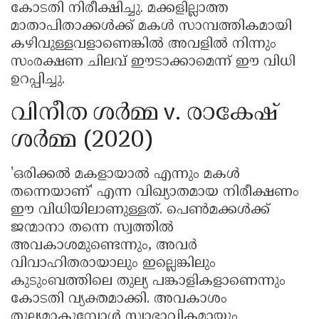
കോടതി നിരീക്ഷിച്ചു. മക്കളില്ലാത്ത
മാതാപിതാക്കൾക്ക് മകൾ സാമ്പത്തികമായി
കഴിവുള്ളവളാണെങ്കിൽ അവളിൽ നിന്നും
സംരക്ഷണ ചിലവ് ഈടാക്കാമെന്ന് ഈ വിധി
ഉറപ്പിച്ചു.
വിനീത ശർമ്മ v. രാകേഷ്
ശർമ്മ (2020)
'ഒരിക്കൽ മകളായാൽ എന്നും മകൾ
തന്നെയാണ്' എന്ന വിഖ്യാതമായ നിരീക്ഷണം
ഈ വിധിയിലാണുള്ളത്. പെൺമക്കൾക്ക്
ജന്മാനാ തന്നെ സ്വത്തിൽ
അവകാശമുണ്ടെന്നും, അവർ
വിവാഹിതരായാലും ഇല്ലെങ്കിലും
കുടുംബത്തിലെ തുല്യ പങ്കാളികളാണെന്നും
കോടതി വ്യക്തമാക്കി. അവകാശം
തുല്യമാകുമ്പോൾ സ്വാഭാവികമായും