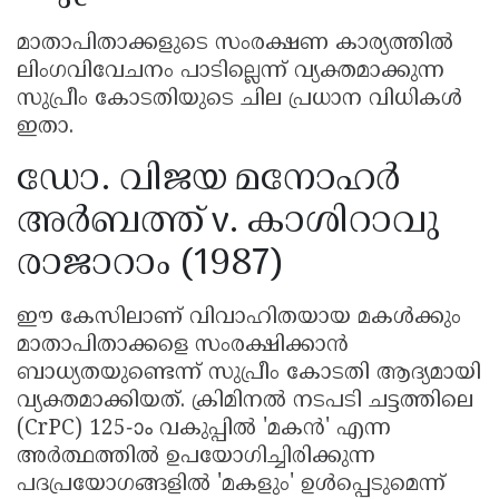
മാതാപിതാക്കളുടെ സംരക്ഷണ കാര്യത്തിൽ
ലിംഗവിവേചനം പാടില്ലെന്ന് വ്യക്തമാക്കുന്ന
സുപ്രീം കോടതിയുടെ ചില പ്രധാന വിധികൾ
ഇതാ.
ഡോ. വിജയ മനോഹർ
അർബത്ത് v. കാശിറാവു
രാജാറാം (1987)
ഈ കേസിലാണ് വിവാഹിതയായ മകൾക്കും
മാതാപിതാക്കളെ സംരക്ഷിക്കാൻ
ബാധ്യതയുണ്ടെന്ന് സുപ്രീം കോടതി ആദ്യമായി
വ്യക്തമാക്കിയത്. ക്രിമിനൽ നടപടി ചട്ടത്തിലെ
(CrPC) 125-ാം വകുപ്പിൽ 'മകൻ' എന്ന
അർത്ഥത്തിൽ ഉപയോഗിച്ചിരിക്കുന്ന
പദപ്രയോഗങ്ങളിൽ 'മകളും' ഉൾപ്പെടുമെന്ന്