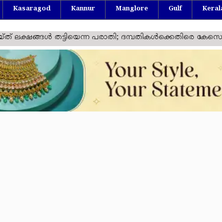
Kasaragod
Kannur
Manglore
Gulf
Keral