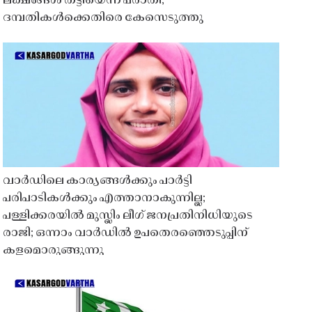
ലക്ഷങ്ങൾ തട്ടിയെന്ന പരാതി;
ദമ്പതികൾക്കെതിരെ കേസെടുത്തു
വാർഡിലെ കാര്യങ്ങൾക്കും പാർട്ടി
പരിപാടികൾക്കും എത്താനാകുന്നില്ല;
പള്ളിക്കരയിൽ മുസ്ലിം ലീഗ് ജനപ്രതിനിധിയുടെ
രാജി; ഒന്നാം വാർഡിൽ ഉപതെരഞ്ഞെടുപ്പിന്
കളമൊരുങ്ങുന്നു