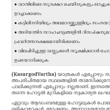
● വാതിലിലെ സുരക്ഷാ ചെയിനുകളും ലാച്ചുകളു
ഉറപ്പാക്കണം
● കട്ടിലിനടിയിലും അലമാരയ്ക്കുള്ളിലും സംശയ
● അടിയന്തിര സാഹചര്യങ്ങളിൽ റിസപ്ഷനുമ
പ്രവർത്തനക്ഷമമായിരിക്കണം
● വിലപിടിപ്പുള്ള വസ്തുക്കൾ സൂക്ഷിക്കാൻ 
ഉപയോഗിക്കുക
(KasargodVartha)
യാത്രകൾ എപ്പോഴും 
അപരിചിതമായ സ്ഥലങ്ങളിൽ താമസിക്കുമ്പോ
പാലിക്കുന്നത് എപ്പോഴും നല്ലതാണ്. ഇന്നത്
തന്നെ ഹോട്ടൽ മുറികളിലെ സ്വകാര്യത ലംഘന
ഏറ്റവും ആഡംബരമുള്ള ഹോട്ടലുകൾ പോലും 
ഒളിക്യാമറകൾ, മോഷണം, അനാവശ്യമായ ഇട