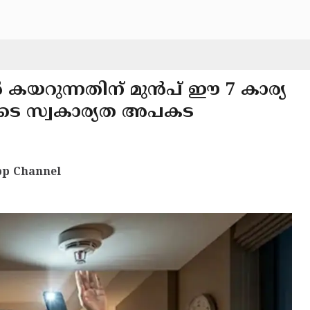
കയറുന്നതിന് മുൻപ് ഈ 7 കാര്യ
ളുടെ സ്വകാര്യത അപകട
p Channel