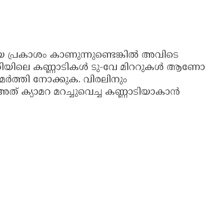
പ്രകാശം കാണുന്നുണ്ടെങ്കിൽ അവിടെ
 മുറിയിലെ കണ്ണാടികൾ ടു-വേ മിററുകൾ ആണോ
മർത്തി നോക്കുക. വിരലിനും
അത് ക്യാമറ മറച്ചുവെച്ച കണ്ണാടിയാകാൻ