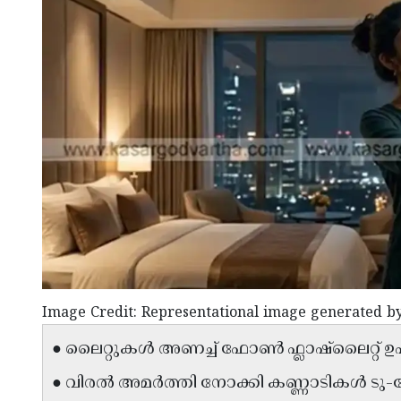
Image Credit: Representational image generated b
● ലൈറ്റുകൾ അണച്ച് ഫോൺ ഫ്ലാഷ്‌ലൈറ്റ് 
● വിരൽ അമർത്തി നോക്കി കണ്ണാടികൾ ടു-