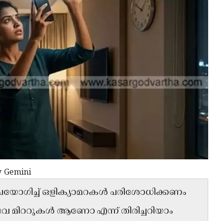
y Gemini
ഉപയോഗിച്ച് ഒളിക്യാമറകൾ പരിശോധിക്കണം
വേ മിററുകൾ ആണോ എന്ന് തിരിച്ചറിയാം