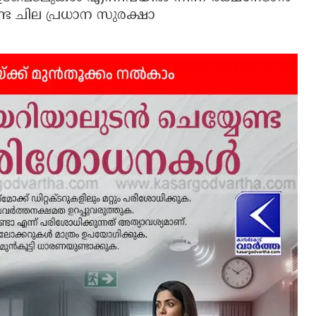
്ട ചില പ്രധാന സുരക്ഷാ