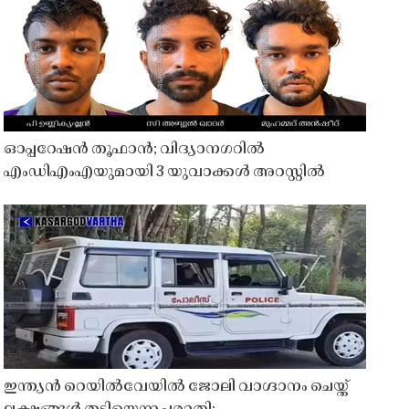
ഓപ്പറേഷൻ തൂഫാൻ; വിദ്യാനഗറിൽ
എംഡിഎംഎയുമായി 3 യുവാക്കൾ അറസ്റ്റിൽ
ഇന്ത്യൻ റെയിൽവേയിൽ ജോലി വാഗ്ദാനം ചെയ്ത്