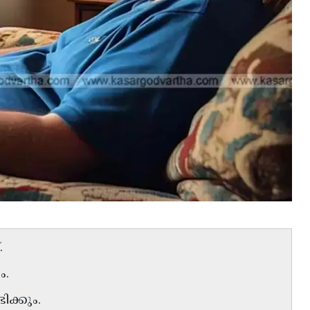
.
ം.
ിക്കും.