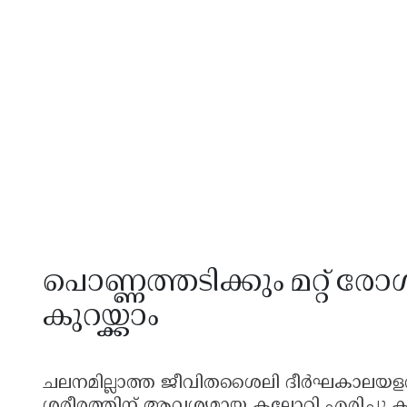
പൊണ്ണത്തടിക്കും മറ്റ് ര
കുറയ്ക്കാം
ചലനമില്ലാത്ത ജീവിതശൈലി ദീർഘകാലയളവ
ശരീരത്തിന് ആവശ്യമായ കലോറി എരിച്ചു 