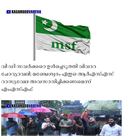
വി ഡി സവർക്കറെ ഉൾപ്പെടുത്തി വിവാദ
ചോദ്യാവലി; മഞ്ചേശ്വരം എഇഒ ആർഎസ്എസ്
ദാസ്യവേല അവസാനിപ്പിക്കണമെന്ന്
എംഎസ്എഫ്