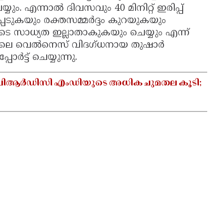
ും. എന്നാൽ ദിവസവും 40 മിനിറ്റ് ഇരിപ്പ്
്പെടുകയും രക്തസമ്മർദ്ദം കുറയുകയും
 സാധ്യത ഇല്ലാതാകുകയും ചെയ്യും എന്ന്
ിലെ വെൽനെസ് വിദഗ്ധനായ തുഷാർ
ോർട്ട് ചെയ്യുന്നു.
ക് ബിആർഡിസി എംഡിയുടെ അധിക ചുമതല കൂടി;