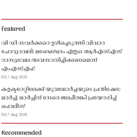
Featured
വി ഡി സവർക്കറെ ഉൾപ്പെടുത്തി വിവാദ
ചോദ്യാവലി; മഞ്ചേശ്വരം എഇഒ ആർഎസ്എസ്
ദാസ്യവേല അവസാനിപ്പിക്കണമെന്ന്
എംഎസ്എഫ്
Fri,7 Aug 2026
കളക്ടറേറ്റിലേക്ക് യുവമോർച്ചയുടെ പ്രതിഷേധ
മാർച്ച്; മാർച്ചിന് നേരെ ജലപീരങ്കി പ്രയോഗിച്ച്
പൊലീസ്
Fri,7 Aug 2026
Recommended