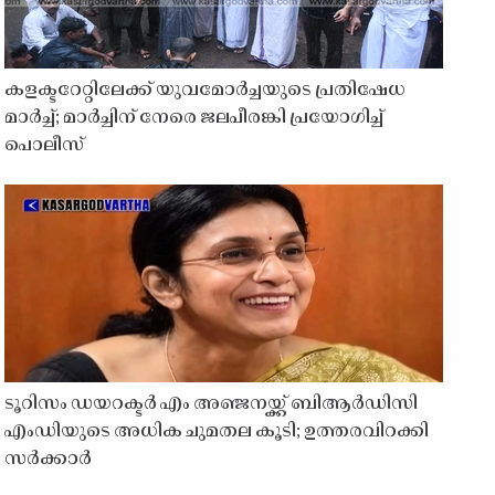
കളക്ടറേറ്റിലേക്ക് യുവമോർച്ചയുടെ പ്രതിഷേധ
മാർച്ച്; മാർച്ചിന് നേരെ ജലപീരങ്കി പ്രയോഗിച്ച്
പൊലീസ്
ടൂറിസം ഡയറക്ടർ എം അഞ്ജനയ്ക്ക് ബിആർഡിസി
എംഡിയുടെ അധിക ചുമതല കൂടി; ഉത്തരവിറക്കി
സർക്കാർ