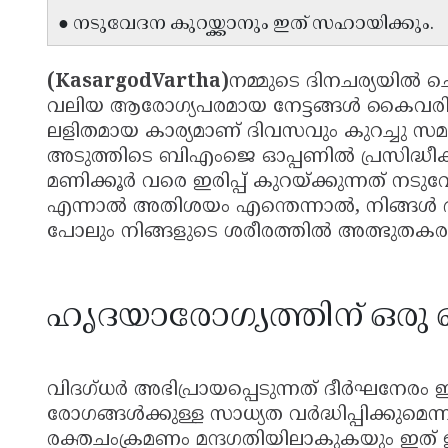
● നടുവേദന കുറയ്ക്കാനും ഇത് സഹായിക്കും.
(KasargodVartha)
നമ്മുടെ ദിനചര്യയിൽ ച
വലിയ ആരോഗ്യപരമായ നേട്ടങ്ങൾ കൈവരിക്
ലളിതമായ കാര്യമാണ് ദിവസവും കുറച്ചു സമയ
അടുത്തിടെ ബിഎംജെ ഓപ്പണിൽ പ്രസിദ്ധീകര
മണിക്കൂർ വരെ ഇരിപ്പ് കുറയ്ക്കുന്നത് നട
എന്നാൽ അതിശയം എന്തെന്നാൽ, നിങ്ങൾ ദിവസ
പോലും നിങ്ങളുടെ ശരീരത്തിൽ അത്ഭുതകരമാ
ഹൃദയാരോഗ്യത്തിന് ഒരു
വിദഗ്ധർ അഭിപ്രായപ്പെടുന്നത് ദീർഘനേരം
രോഗങ്ങൾക്കുള്ള സാധ്യത വർദ്ധിപ്പിക്കുമ
രക്തചംക്രമണം മന്ദഗതിയിലാകുകയും ഇത് ഉ