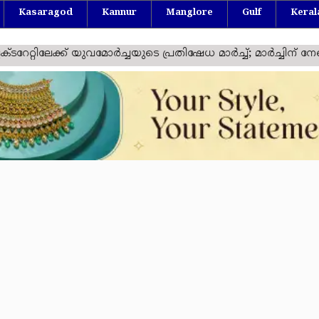
Kasaragod
Kannur
Manglore
Gulf
Keral