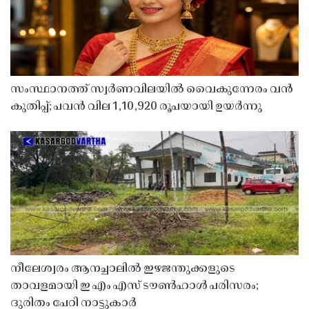
സംസ്ഥാനത്ത് സ്വർണവിലയിൽ വൈകുന്നേരം വൻ
കുതിപ്പ്; പവൻ വില 1,10,920 രൂപയായി ഉയർന്നു
നീലേശ്വരം ആനച്ചാലിൽ ഇഴജന്തുക്കളുടെ
താവളമായി ഇ എം എസ് ടൗൺഹാൾ പരിസരം;
ദുരിതം പേറി നാട്ടുകാർ