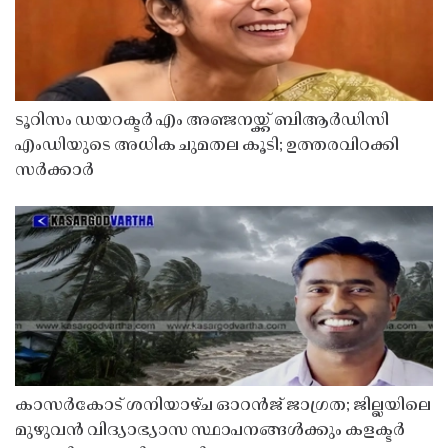
ടൂറിസം ഡയറക്ടർ എം അഞ്ജനയ്ക്ക് ബിആർഡിസി
എംഡിയുടെ അധിക ചുമതല കൂടി; ഉത്തരവിറക്കി
സർക്കാർ
കാസർകോട് ശനിയാഴ്ച ഓറൻജ് ജാഗ്രത; ജില്ലയിലെ
മുഴുവൻ വിദ്യാഭ്യാസ സ്ഥാപനങ്ങൾക്കും കളക്ടർ