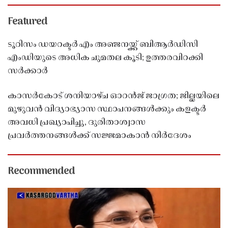
Featured
ടൂറിസം ഡയറക്ടർ എം അഞ്ജനയ്ക്ക് ബിആർഡിസി
എംഡിയുടെ അധിക ചുമതല കൂടി; ഉത്തരവിറക്കി
സർക്കാർ
കാസർകോട് ശനിയാഴ്ച ഓറൻജ് ജാഗ്രത; ജില്ലയിലെ
മുഴുവൻ വിദ്യാഭ്യാസ സ്ഥാപനങ്ങൾക്കും കളക്ടർ
അവധി പ്രഖ്യാപിച്ചു, ദുരിതാശ്വാസ
പ്രവർത്തനങ്ങൾക്ക് സജ്ജമാകാൻ നിർദേശം
Recommended