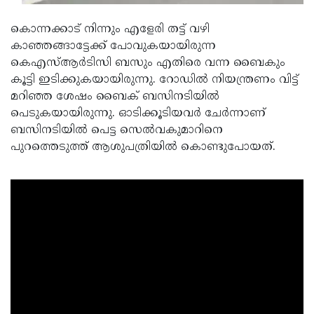
Updates
Assembly
Kerala
കൊന്നക്കാട് നിന്നും എളേരി തട്ട് വഴി
Polls
Local
Look
കാഞ്ഞങ്ങാട്ടേക്ക് പോവുകയായിരുന്ന
കെഎസ്ആര്‍ടിസി ബസും എതിരെ വന്ന ബൈകും
Body
Back
കൂട്ടി ഇടിക്കുകയായിരുന്നു. റോഡില്‍ നിയന്ത്രണം വിട്ട്
Election
2025
മറിഞ്ഞ ശേഷം ബൈക് ബസിനടിയില്‍
പെടുകയായിരുന്നു. ഓടിക്കൂടിയവര്‍ ചേര്‍ന്നാണ്
ബസിനടിയില്‍ പെട്ട സെല്‍വകുമാറിനെ
പുറത്തെടുത്ത് ആശുപത്രിയില്‍ കൊണ്ടുപോയത്.