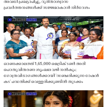
അവധി പ്രഖ്യാപിച്ചു, ദുരിതാശ്വാസ
പ്രവർത്തനങ്ങൾക്ക് സജ്ജമാകാൻ നിർദേശം
ഓണക്കാലത്ത് 1,65,000 മെട്രിക് ടൺ അരി
പൊതുവിതരണ ശൃംഖല വഴി നൽകും;
ഗോത്രവിഭാഗങ്ങൾക്കായി 'സഞ്ചരിക്കുന്ന റേഷൻ
കട' പദ്ധതിക്ക് വെള്ളരിക്കുണ്ടിൽ തുടക്കം