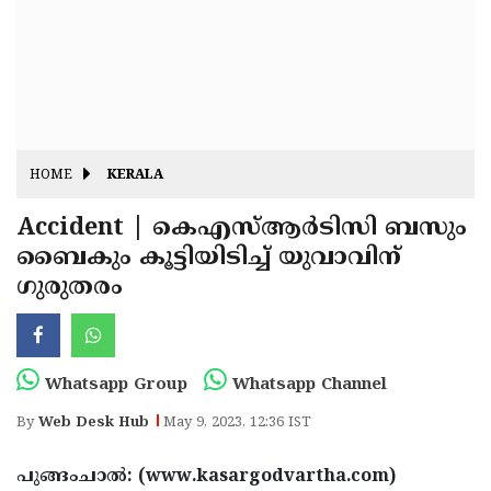
Fitr
May
Day
Eid
Al
Independence
Ad'ha
Day
Onam
HOME
KERALA
J&K
State
Accident | കെഎസ്ആര്‍ടിസി ബസും
Haryana
ബൈകും കൂട്ടിയിടിച്ച് യുവാവിന്
Assembly
State
Diwali
ഗുരുതരം
Elections
Assembly
Christmas
Elections
New-
Year
Republic
Whatsapp Group
Whatsapp Channel
Day
Budget
By
Web Desk Hub
May 9, 2023, 12:36 IST
Delhi
പുങ്ങംചാല്‍: (www.kasargodvartha.com)