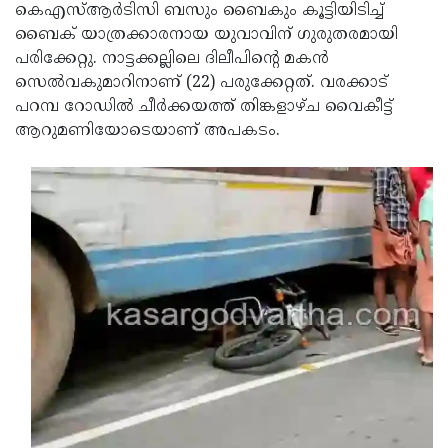
Election
Maha
കെഎസ്ആര്‍ടിസി ബസും ബൈകും കൂട്ടിയിടിച്ച്
ബൈക് യാത്രക്കാരനായ യുവാവിന് ഗുരുതരമായി
Shivarathri
International
പരിക്കേറ്റു. നാട്ടക്കല്ലിലെ ദിലീപിന്റെ മകന്‍
Women's
Anti-
സെല്‍വകുമാറിനാണ് (22) പരുക്കേറ്റത്. വരക്കാട്
പറമ്പ റോഡില്‍ ചീര്‍ക്കയത്ത് തിങ്കളാഴ്ച വൈകീട്ട്
Day
Drug
Attukal
ആറുമണിയോടെയാണ് അപകടം.
Campaign
Pongala
Holi
2025
2025
IPL
2025
Eid
Al-
Waqf
Fitr
Bill
Vishu
2025
Controversy
Festival
Good
2025
Friday
Easter
Observance
Sunday
By-
2025
2025
Election
Bihar