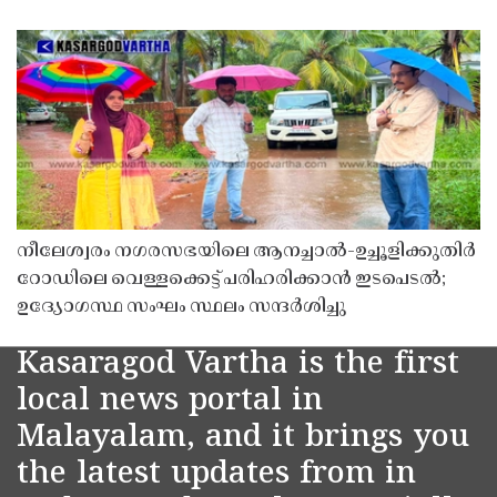
നീലേശ്വരം നഗരസഭയിലെ ആനച്ചാൽ-ഉച്ചൂളിക്കുതിർ
റോഡിലെ വെള്ളക്കെട്ട് പരിഹരിക്കാൻ ഇടപെടൽ;
ഉദ്യോഗസ്ഥ സംഘം സ്ഥലം സന്ദർശിച്ചു
Kasaragod Vartha is the first
local news portal in
Malayalam, and it brings you
the latest updates from in