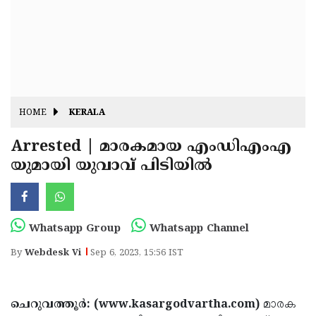
Fitr
May
Day
Eid
Al
Independence
Ad'ha
Day
Onam
HOME
KERALA
J&K
State
Arrested | മാരകമായ എംഡിഎംഎ
Haryana
യുമായി യുവാവ് പിടിയിൽ
Assembly
State
Diwali
Elections
Assembly
Christmas
Elections
New-
Whatsapp Group
Whatsapp Channel
Year
Republic
By
Webdesk Vi
Sep 6, 2023, 15:56 IST
Day
Budget
Delhi
ചെറുവത്തൂർ: (www.kasargodvartha.com)
മാരക