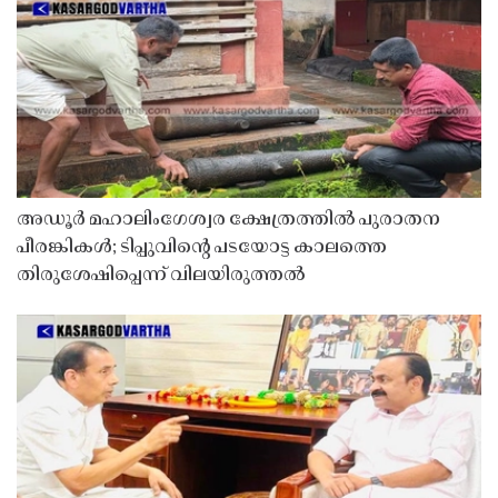
അഡൂർ മഹാലിംഗേശ്വര ക്ഷേത്രത്തിൽ പുരാതന
പീരങ്കികൾ; ടിപ്പുവിൻ്റെ പടയോട്ട കാലത്തെ
തിരുശേഷിപ്പെന്ന് വിലയിരുത്തൽ