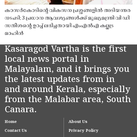
കാസർകോടിൻ്റെ വികസന പ്രശ്നങ്ങളിൽ അടിയന്തര
നടപടി; 3 പ്രധാന ആവശ്യങ്ങൾക്ക് മുഖ്യമന്ത്രി വി ഡി
സതീശൻ്റെ ഉറപ്പ് ലഭിച്ചതായി എംഎൽഎ കല്ലട്ര
മാഹിൻ
Kasaragod Vartha is the first
local news portal in
Malayalam, and it brings you
the latest updates from in
and around Kerala, especially
from the Malabar area, South
Canara.
Home
About Us
Contact Us
Privacy Policy