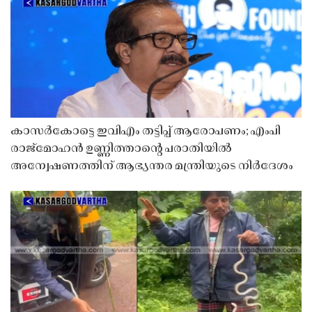
കാസർകോട്ടെ ഇവിഎം തട്ടിപ്പ് ആരോപണം; എംപി
രാജ്‌മോഹൻ ഉണ്ണിത്താന്റെ പരാതിയിൽ
അന്വേഷണത്തിന് ആഭ്യന്തര മന്ത്രിയുടെ നിർദേശം