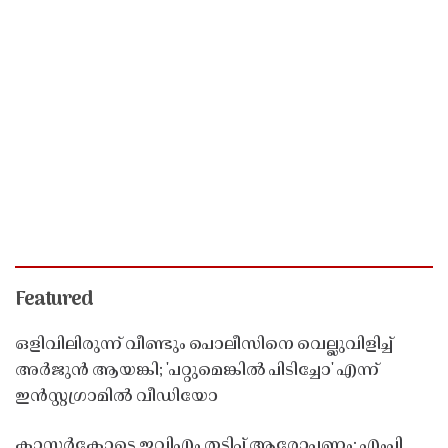
Featured
ഒളിവിലിരുന്ന് വീണ്ടും പൊലീസിനെ വെല്ലുവിളിച്ച്
അർജുൻ ആയങ്കി; 'പറ്റുമെങ്കിൽ പിടിച്ചോ' എന്ന്
ഇൻസ്റ്റഗ്രാമിൽ വീഡിയോ
കാസർകോട്ടെ ഇവിഎം തട്ടിപ്പ് ആരോപണം; എംപി