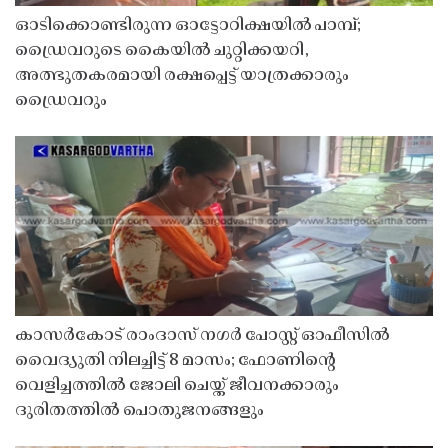
ഓടിക്കൊണ്ടിരുന്ന ഓട്ടോറിക്ഷയിൽ പാമ്പ്;
ഡ്രൈവറുടെ കൈയിൽ ചുറ്റിക്കയറി,
അത്ഭുതകരമായി രക്ഷപ്പെട്ട് യാത്രക്കാരും
ഡ്രൈവറും
കാസർകോട് രാംദാസ് നഗർ പോസ്റ്റ് ഓഫീസിൽ
വൈദ്യുതി നിലച്ചിട്ട് 8 മാസം; ഫോണിൻ്റെ
വെളിച്ചത്തിൽ ജോലി ചെയ്ത് ജീവനക്കാരും
ദുരിതത്തിൽ പൊതുജനങ്ങളും