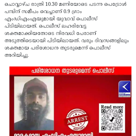
ചൊവ്വാഴ്ച രാത്രി 10.30 മണിയോടെ പടന്ന പെട്രോൾ
Updates
Assembly
Kerala
പമ്പിന് സമീപം വെച്ചാണ് 0.9 ഗ്രാം
Polls
എംഡിഎംഎയുമായി യുവാവ് പൊലീസ്
Local
Look
പിടിയിലായത്. പൊലീസ് ലഹരിവേട്ട
Body
Back
ശക്തമാക്കിയതോടെ നിരവധി പേരാണ്
Election
2025
അടുത്തിടെയായി പിടിയിലായത്. വരും ദിവസങ്ങളിലും
ശക്തമായ പരിശോധന തുടരുമെന്ന് പൊലീസ്
അറിയിച്ചു.