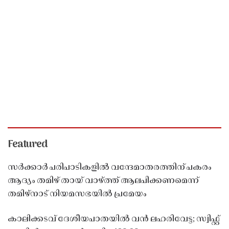
Featured
സർക്കാർ പരിപാടികളിൽ വന്ദേമാതരത്തിന് പകരം
ആദ്യം തമിഴ് തായ് വാഴ്ത്ത് ആലപിക്കണമെന്ന്
തമിഴ്നാട് നിയമസഭയിൽ പ്രമേയം
കാലിക്കടവ് ദേശീയപാതയിൽ വൻ ലഹരിവേട്ട; സ്വിഫ്റ്റ്