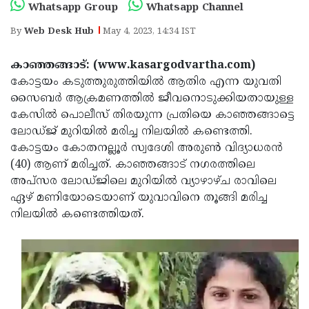
Election
Maha
Whatsapp Group
Whatsapp Channel
Shivarathri
International
By
Web Desk Hub
May 4, 2023, 14:34 IST
Women's
Anti-
കാഞ്ഞങ്ങാട്: (www.kasargodvartha.com)
Day
Drug
Attukal
കോട്ടയം കടുത്തുരുത്തിയില്‍ ആതിര എന്ന യുവതി
സൈബര്‍ ആക്രമണത്തില്‍ ജീവനൊടുക്കിയതായുള്ള
Campaign
Pongala
Holi
കേസില്‍ പൊലീസ് തിരയുന്ന പ്രതിയെ കാഞ്ഞങ്ങാട്ടെ
2025
2025
IPL
ലോഡ്ജ് മുറിയില്‍ മരിച്ച നിലയില്‍ കണ്ടെത്തി.
കോട്ടയം കോതനല്ലൂര്‍ സ്വദേശി അരുണ്‍ വിദ്യാധരന്‍
2025
Eid
(40) ആണ് മരിച്ചത്. കാഞ്ഞങ്ങാട് നഗരത്തിലെ
Al-
Waqf
അപ്‌സര ലോഡ്ജിലെ മുറിയില്‍ വ്യാഴാഴ്ച രാവിലെ
ഏഴ് മണിയോടെയാണ് യുവാവിനെ തൂങ്ങി മരിച്ച
Fitr
Bill
Vishu
നിലയില്‍ കണ്ടെത്തിയത്.
2025
Controversy
Festival
Good
2025
Friday
Easter
Observance
Sunday
By-
2025
2025
Election
Bihar