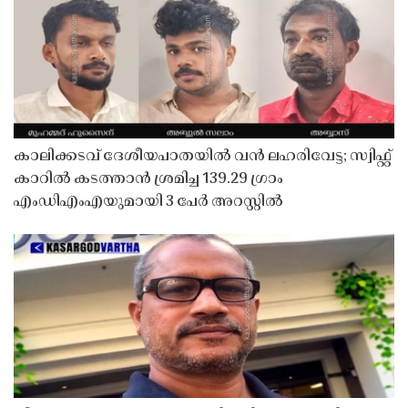
കാലിക്കടവ് ദേശീയപാതയിൽ വൻ ലഹരിവേട്ട; സ്വിഫ്റ്റ്
കാറിൽ കടത്താൻ ശ്രമിച്ച 139.29 ഗ്രാം
എംഡിഎംഎയുമായി 3 പേർ അറസ്റ്റിൽ