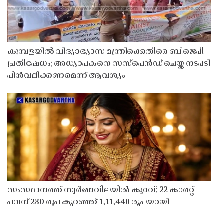
കുമ്പളയിൽ വിദ്യാഭ്യാസ മന്ത്രിക്കെതിരെ ബിജെപി
പ്രതിഷേധം; അധ്യാപകനെ സസ്‌പെൻഡ് ചെയ്ത നടപടി
പിൻവലിക്കണമെന്ന് ആവശ്യം
സംസ്ഥാനത്ത് സ്വർണവിലയിൽ കുറവ്; 22 കാരറ്റ്
പവന് 280 രൂപ കുറഞ്ഞ് 1,11,440 രൂപയായി