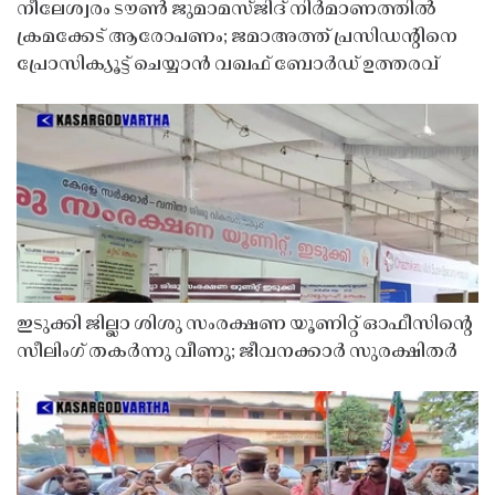
നീലേശ്വരം ടൗൺ ജുമാമസ്ജിദ് നിർമാണത്തിൽ
ക്രമക്കേട് ആരോപണം; ജമാഅത്ത് പ്രസിഡന്റിനെ
പ്രോസിക്യൂട്ട് ചെയ്യാൻ വഖഫ് ബോർഡ് ഉത്തരവ്
ഇടുക്കി ജില്ലാ ശിശു സംരക്ഷണ യൂണിറ്റ് ഓഫീസിൻ്റെ
സീലിംഗ് തകർന്നു വീണു; ജീവനക്കാർ സുരക്ഷിതർ