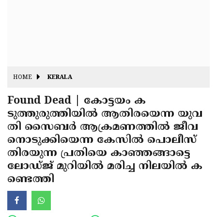
Fitr
May
Day
Eid
Al
Independence
Ad'ha
Day
Onam
HOME
KERALA
J&K
State
Found Dead | കോട്ടയം ക
Haryana
ടുത്തുരുത്തിയില്‍ ആതിരയെന്ന യുവ
Assembly
State
Diwali
തി സൈബര്‍ ആക്രമണത്തില്‍ ജീവ
Elections
Assembly
Christmas
നൊടുക്കിയെന്ന കേസില്‍ പൊലീസ്
Elections
തിരയുന്ന പ്രതിയെ കാഞ്ഞങ്ങാട്ടെ
New-
ലോഡ്ജ് മുറിയില്‍ മരിച്ച നിലയില്‍ ക
Year
Republic
ണ്ടെത്തി
Day
Budget
Delhi