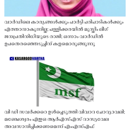
വാർഡിലെ കാര്യങ്ങൾക്കും പാർട്ടി പരിപാടികൾക്കും
എത്താനാകുന്നില്ല; പള്ളിക്കരയിൽ മുസ്ലിം ലീഗ്
ജനപ്രതിനിധിയുടെ രാജി; ഒന്നാം വാർഡിൽ
ഉപതെരഞ്ഞെടുപ്പിന് കളമൊരുങ്ങുന്നു
വി ഡി സവർക്കറെ ഉൾപ്പെടുത്തി വിവാദ ചോദ്യാവലി;
മഞ്ചേശ്വരം എഇഒ ആർഎസ്എസ് ദാസ്യവേല
അവസാനിപ്പിക്കണമെന്ന് എംഎസ്എഫ്