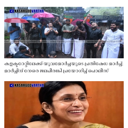
കളക്ടറേറ്റിലേക്ക് യുവമോർച്ചയുടെ പ്രതിഷേധ മാർച്ച്;
മാർച്ചിന് നേരെ ജലപീരങ്കി പ്രയോഗിച്ച് പൊലീസ്