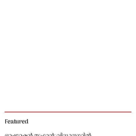
Featured
ഓപ്പറേഷൻ തൂഫാൻ; വിദ്യാനഗറിൽ