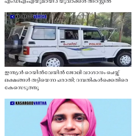
എംഡിഎംഎയുമായി 3 യുവാക്കൾ അറസ്റ്റിൽ
ഇന്ത്യൻ റെയിൽവേയിൽ ജോലി വാഗ്ദാനം ചെയ്ത്
ലക്ഷങ്ങൾ തട്ടിയെന്ന പരാതി; ദമ്പതികൾക്കെതിരെ
കേസെടുത്തു