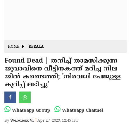
Fitr
May
Day
Eid
Al
Independence
Ad'ha
Day
Onam
HOME
KERALA
J&K
State
Found Dead | തനിച്ച് താമസിക്കുന്ന
Haryana
യുവാവിനെ വീട്ടിനകത്ത് മരിച്ച നില
Assembly
State
Diwali
യിൽ കണ്ടെത്തി; 'നിരവധി പേജുള്ള
Elections
Assembly
Christmas
കുറിപ്പ് ലഭിച്ചു'
Elections
New-
Year
Republic
Whatsapp Group
Whatsapp Channel
Day
Budget
By
Webdesk Vi
Apr 27, 2023, 12:45 IST
Delhi