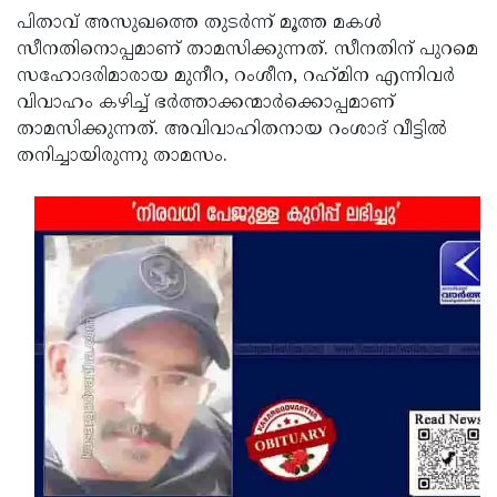
പിതാവ് അസുഖത്തെ തുടർന്ന് മൂത്ത മകൾ
Updates
Assembly
Kerala
സീനതിനൊപ്പമാണ് താമസിക്കുന്നത്. സീനതിന് പുറമെ
Polls
Local
Look
സഹോദരിമാരായ മുനീറ, റംശീന, റഹ്‌മിന എന്നിവർ
വിവാഹം കഴിച്ച് ഭർത്താക്കന്മാർക്കൊപ്പമാണ്
Body
Back
താമസിക്കുന്നത്. അവിവാഹിതനായ റംശാദ് വീട്ടിൽ
Election
2025
തനിച്ചായിരുന്നു താമസം.