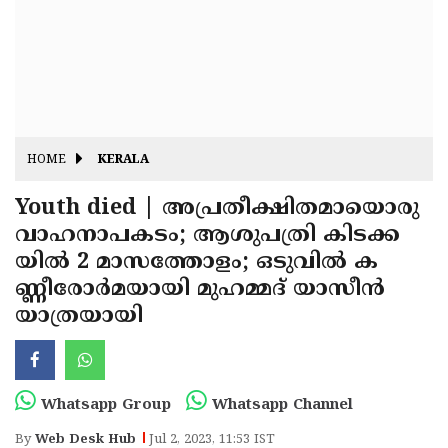
Fitr
May
Day
Eid
Al
Independence
Ad'ha
Day
Onam
HOME
KERALA
J&K
State
Youth died | അപ്രതീക്ഷിതമായൊരു
Haryana
വാഹനാപകടം; ആശുപത്രി കിടക്ക
Assembly
State
Diwali
യില്‍ 2 മാസത്തോളം; ഒടുവില്‍ ക
Elections
Assembly
Christmas
ണ്ണീരോര്‍മയായി മുഹമ്മദ് യാസീന്‍
Elections
യാത്രയായി
New-
Year
Republic
Day
Budget
Whatsapp Group
Whatsapp Channel
Delhi
By
Web Desk Hub
Jul 2, 2023, 11:53 IST