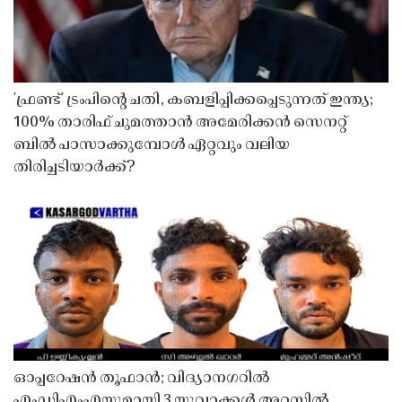
'ഫ്രണ്ട്' ട്രംപിന്റെ ചതി, കബളിപ്പിക്കപ്പെടുന്നത് ഇന്ത്യ;
100% താരിഫ് ചുമത്താൻ അമേരിക്കൻ സെനറ്റ്
ബിൽ പാസാക്കുമ്പോൾ ഏറ്റവും വലിയ
തിരിച്ചടിയാർക്ക്?
ഓപ്പറേഷൻ തൂഫാൻ; വിദ്യാനഗറിൽ
എംഡിഎംഎയുമായി 3 യുവാക്കൾ അറസ്റ്റിൽ