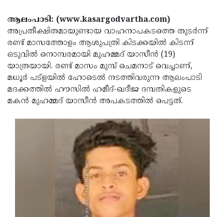
Election
Maha
ആലംപാടി: (www.kasargodvartha.com)
Shivarathri
International
അപ്രതീക്ഷിതമായുണ്ടായ വാഹനാപകടത്തെ തുടര്‍ന്ന്
Women's
Anti-
രണ്ട് മാസത്തോളം ആശുപത്രി കിടക്കയില്‍ കിടന്ന്
ഒടുവില്‍ നൊമ്പരമായി മുഹമ്മദ് യാസീന്‍ (19)
Day
Drug
Attukal
യാത്രയായി. രണ്ട് മാസം മുമ്പ് ചെമനാട് വെച്ചാണ്,
Campaign
Pongala
Holi
മധൂര്‍ പട്ളയില്‍ ഹോടെല്‍ നടത്തിവരുന്ന ആലംപാടി
മദക്കത്തില്‍ ഹൗസില്‍ ഹമീദ്-ഖദീജ ദമ്പതികളുടെ
2025
2025
IPL
മകന്‍ മുഹമ്മദ് യാസീന്‍ അപകടത്തില്‍ പെട്ടത്.
2025
Eid
Al-
Waqf
Fitr
Bill
Vishu
2025
Controversy
Festival
Good
2025
Friday
Easter
Observance
Sunday
By-
2025
2025
Election
Bihar