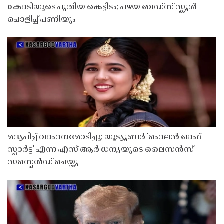
കോടിയുടെ പുതിയ കെട്ടിടം; പഴയ ബഡ്സ് സ്കൂൾ
പൊളിച്ച് പണിയും
മദ്യപിച്ച് വാഹനമോടിച്ചു; യൂട്യൂബർ 'ഹെലൻ ഓഫ്
സ്പാർട്ട' എന്ന എസ് ആർ ധന്യയുടെ ലൈസൻസ്
സസ്പെൻഡ് ചെയ്തു ​​​​​​​