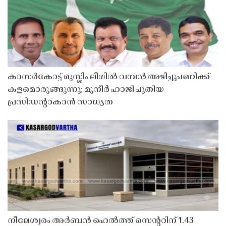
കാസർകോട്ട് മുസ്ലിം ലീഗിൽ വമ്പൻ അഴിച്ചുപണിക്ക്
കളമൊരുങ്ങുന്നു; മുനീർ ഹാജി പുതിയ
പ്രസിഡൻ്റാകാൻ സാധ്യത
നീലേശ്വരം അർബൻ ഹെൽത്ത് സെൻ്ററിന് 1.43