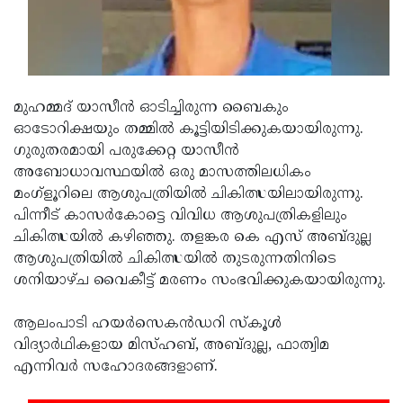
Updates
Assembly
Kerala
Polls
Local
Look
Body
Back
മുഹമ്മദ് യാസീന്‍ ഓടിച്ചിരുന്ന ബൈകും
Election
2025
ഓടോറിക്ഷയും തമ്മില്‍ കൂട്ടിയിടിക്കുകയായിരുന്നു.
ഗുരുതരമായി പരുക്കേറ്റ യാസീന്‍
അബോധാവസ്ഥയില്‍ ഒരു മാസത്തിലധികം
മംഗ്‌ളൂറിലെ ആശുപത്രിയില്‍ ചികിത്സയിലായിരുന്നു.
പിന്നീട് കാസര്‍കോട്ടെ വിവിധ ആശുപത്രികളിലും
ചികിത്സയില്‍ കഴിഞ്ഞു. തളങ്കര കെ എസ് അബ്ദുല്ല
ആശുപത്രിയില്‍ ചികിത്സയില്‍ തുടരുന്നതിനിടെ
ശനിയാഴ്ച വൈകീട്ട് മരണം സംഭവിക്കുകയായിരുന്നു.
ആലംപാടി ഹയര്‍സെകന്‍ഡറി സ്‌കൂള്‍
വിദ്യാര്‍ഥികളായ മിസ്ഹബ്, അബ്ദുല്ല, ഫാത്വിമ
എന്നിവര്‍ സഹോദരങ്ങളാണ്.