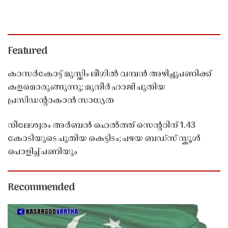
Featured
കാസർകോട്ട് മുസ്ലിം ലീഗിൽ വമ്പൻ അഴിച്ചുപണിക്ക്
കളമൊരുങ്ങുന്നു; മുനീർ ഹാജി പുതിയ
പ്രസിഡൻ്റാകാൻ സാധ്യത
നീലേശ്വരം അർബൻ ഹെൽത്ത് സെൻ്ററിന് 1.43
കോടിയുടെ പുതിയ കെട്ടിടം; പഴയ ബഡ്സ് സ്കൂൾ
പൊളിച്ച് പണിയും
Recommended