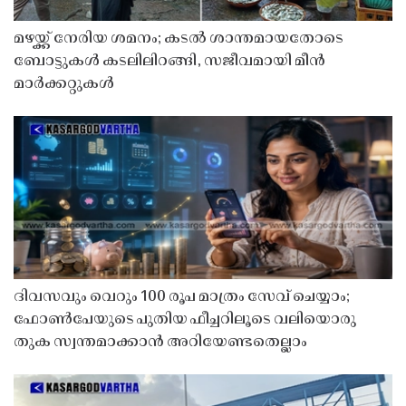
മഴയ്ക്ക് നേരിയ ശമനം; കടൽ ശാന്തമായതോടെ
ബോട്ടുകൾ കടലിലിറങ്ങി, സജീവമായി മീൻ
മാർക്കറ്റുകൾ
ദിവസവും വെറും 100 രൂപ മാത്രം സേവ് ചെയ്യാം;
ഫോൺപേയുടെ പുതിയ ഫീച്ചറിലൂടെ വലിയൊരു
തുക സ്വന്തമാക്കാൻ അറിയേണ്ടതെല്ലാം