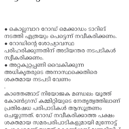
● കൊല്ലമ്പാറ റോഡ് മെക്കാഡം ടാറിങ്
നടത്തി എത്രയും പെട്ടെന്ന് നവീകരിക്കണം.
● റോഡിന്റെ ശോച്യാവസ്ഥ
പരിഹരിക്കുന്നതിന് അടിയന്തര നടപടികൾ
സ്വീകരിക്കണം.
● അറ്റകുറ്റപ്പണി വൈകിക്കുന്ന
അധികൃതരുടെ അനാസ്ഥക്കെതിരെ
ശക്തമായ നടപടി വേണം
.
കാഞ്ഞങ്ങാട് നിയോജക മണ്ഡലം യൂത്ത്
കോൺഗ്രസ് കമ്മിറ്റിയുടെ നേതൃത്വത്തിലാണ്
പ്രതിഷേധ പരിപാടികൾ ആസൂത്രണം
ചെയ്യുന്നത്. റോഡ് നവീകരിക്കാത്ത പക്ഷം
ശക്തമായ സമരപരിപാടികളുമായി മുന്നോട്ട്