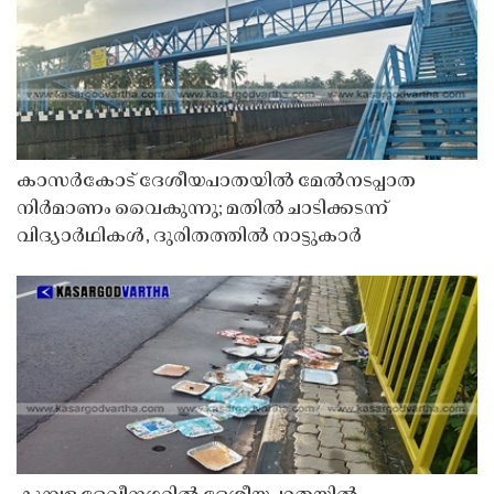
കാസർകോട് ദേശീയപാതയിൽ മേൽനടപ്പാത
നിർമാണം വൈകുന്നു; മതിൽ ചാടിക്കടന്ന്
വിദ്യാർഥികൾ, ദുരിതത്തിൽ നാട്ടുകാർ