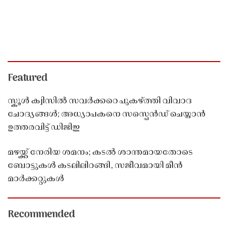
Featured
സ്കൂൾ ക്വിസിൽ സവർക്കറെ പുകഴ്ത്തി വിവാദ
ചോദ്യങ്ങൾ; അധ്യാപകനെ സസ്പെൻഡ് ചെയ്യാൻ
ഉത്തരവിട്ട് ഡിജിഇ
മഴയ്ക്ക് നേരിയ ശമനം; കടൽ ശാന്തമായതോടെ
ബോട്ടുകൾ കടലിലിറങ്ങി, സജീവമായി മീൻ
മാർക്കറ്റുകൾ
Recommended