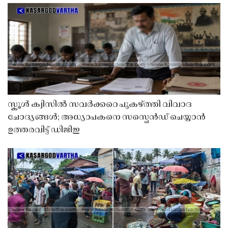
സ്കൂൾ ക്വിസിൽ സവർക്കറെ പുകഴ്ത്തി വിവാദ
ചോദ്യങ്ങൾ; അധ്യാപകനെ സസ്പെൻഡ് ചെയ്യാൻ
ഉത്തരവിട്ട് ഡിജിഇ