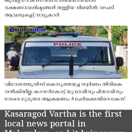
കുമ്പള ദേവീനഗറിൽ ദേശീയപാതയിൽ
ഭക്ഷണാവശിഷ്ടങ്ങൾ തള്ളിയ നിലയിൽ; നടപടി
ആവശ്യപ്പെട്ട് നാട്ടുകാർ
വിദേശത്തുനിന്ന് കൊടുത്തയച്ച സ്വർണം തിരികെ
നൽകിയില്ല; കാസർകോട്ട് യുവാവിനും പിതാവിനും
നേരെ ഗുരുതര ആക്രമണം; 4 പേർക്കെതിരെ കേസ്
Kasaragod Vartha is the first
local news portal in