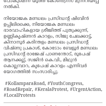
പോകുമെന്ന് യൂത്ത് കോൺഗ്രസ് മുന്നറിയിപ്പ്
നൽകി.
നിയോജക മണ്ഡലം പ്രസിഡന്റ് ഷിബിൻ
ഉപ്പിലിക്കൈ, നിയോജക മണ്ഡലം
ഭാരവാഹികളായ ശ്രീജിത്ത് പുതുക്കുന്ന്,
ഉണ്ണികൃഷ്ണൻ കാറളം, സിജു ചേലക്കാട്ട്,
കിനാനൂർ കരിന്തളം മണ്ഡലം പ്രസിഡന്റ്
വിഷ്ണു പ്രകാശ്, കോടോം ബേളൂർ മണ്ഡലം
പ്രസിഡന്റ് രാജേഷ് പാണന്തോട്, രൂപേഷ്
ആനക്കല്ല്, സജിൻ കെ.വി., മിഥുൻ
കൊല്ലമ്പാറ, കൃപേഷ് കാറളം എന്നിവർ
യോഗത്തിൽ സംസാരിച്ചു.
#KollamparaRoad, #YouthCongress,
#RoadRepair, #KeralaProtest, #UrgentAction,
#LocalProtests