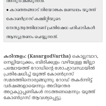
അനുഭവിക്കുന്നത്.
Updates
Assembly
Kerala
● കാഞ്ഞങ്ങാട് നിയോജക മണ്ഡലം യൂത്ത്
Polls
Local
Look
കോൺഗ്രസ് കമ്മിറ്റിയുടെ
Body
Back
നേതൃത്വത്തിലാണ് പ്രതിഷേധ പരിപാടികൾ
Election
2025
ആസൂത്രണം ചെയ്യുന്നത്.
കരിന്തളം: (KasargodVartha)
കൊല്ലമ്പാറ,
നെല്ലിയടുക്കം, ബിരിക്കുളം വഴിയുള്ള ജില്ലാ
പഞ്ചായത്ത് റോഡിന്റെ ശോച്യാവസ്ഥയിൽ
പ്രതിഷേധിച്ച് യൂത്ത് കോൺഗ്രസ്
സമരത്തിനൊരുങ്ങുന്നു. റോഡ് തകർന്നിട്ട്
വർഷങ്ങളായെന്നും അടിയന്തര
അറ്റകുറ്റപ്പണികൾ നടത്തണമെന്നും യൂത്ത്
കോൺഗ്രസ് ആവശ്യപ്പെട്ടു.