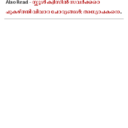
Also Read -
സ്കൂൾ ക്വിസിൽ സവർക്കറെ
പുകഴ്ത്തി വിവാദ ചോദ്യങ്ങൾ; അധ്യാപകനെ
സസ്പെൻഡ് ചെയ്യാൻ ഉത്തരവിട്ട് ഡിജിഇ