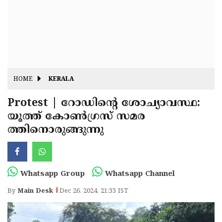
Fitr
May
Day
Eid
Al
Independence
Ad'ha
Day
Onam
HOME
KERALA
J&K
State
Protest | റോഡിന്റെ ശോച്യാവസ്ഥ:
Haryana
യൂത്ത് കോൺഗ്രസ് സമര
Assembly
State
Diwali
ത്തിനൊരുങ്ങുന്നു
Elections
Assembly
Christmas
Elections
New-
Year
Republic
Whatsapp Group
Whatsapp Channel
Day
Budget
By
Main Desk
Dec 26, 2024, 21:33 IST
Delhi