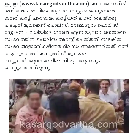
Election
Maha
ഉപ്പള: (www.kasargodvartha.com)
കൈക്കമ്പയില്‍
ശനിയാഴ്ച രാവിലെ യുവാവ് നാട്ടുകാര്‍ക്കുനേരെ
Shivarathri
International
കത്തി കാട്ടി പരാക്രമം കാട്ടിയത് ലഹരി തലയ്ക്കു
Women's
Anti-
പിടിച്ചത് മൂലമെന്ന് പൊലീസ്. മഞ്ചേശ്വരം പൊലീസ്
സ്റ്റേഷന്‍ പരിധിയിലെ ശരണ്‍ എന്ന യുവാവിനെയാണ്
Day
Drug
Attukal
സംഭവത്തില്‍ പൊലീസ് അറസ്റ്റ് ചെയ്തത്. നാടകീയ
Campaign
Pongala
Holi
സംഭവങ്ങളാണ് കഴിഞ്ഞ ദിവസം അരങ്ങേറിയത്. രണ്ട്
കയ്യിലും കത്തിയെടുത്ത് വീശുകയും
2025
2025
IPL
നാട്ടുകാര്‍ക്കുനേരെ ഭീഷണി മുഴക്കുകയും
2025
Eid
ചെയ്യുകയായിരുന്നു.
Al-
Waqf
Fitr
Bill
Vishu
2025
Controversy
Festival
Good
2025
Friday
Easter
Observance
Sunday
By-
2025
2025
Election
Bihar