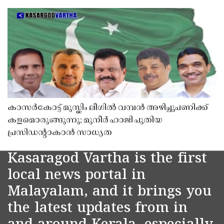
കാസർകോട്ട് മുസ്ലിം ലീഗിൽ വമ്പൻ അഴിച്ചുപണിക്ക്
കളമൊരുങ്ങുന്നു; മുനീർ ഹാജി പുതിയ
പ്രസിഡൻ്റാകാൻ സാധ്യത
Kasaragod Vartha is the first
local news portal in
Malayalam, and it brings you
the latest updates from in