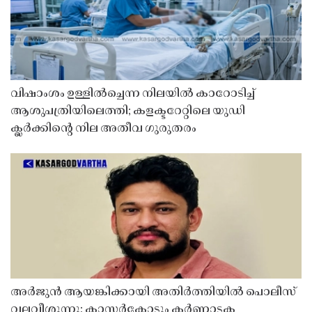
വിഷാംശം ഉള്ളിൽച്ചെന്ന നിലയിൽ കാറോടിച്ച്
ആശുപത്രിയിലെത്തി; കളക്ടറേറ്റിലെ യുഡി
ക്ലർക്കിൻ്റെ നില അതീവ ഗുരുതരം
അർജുൻ ആയങ്കിക്കായി അതിർത്തിയിൽ പൊലീസ്
വലവീശുന്നു; കാസർകോട്ടും കർണാടക