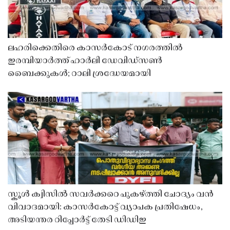
ലഹരിക്കെതിരെ കാസർകോട് നഗരത്തിൽ
ഇരമ്പിയാർത്ത് ഹാർലി ഡേവിഡ്‌സൺ
ബൈക്കുകൾ; റാലി ശ്രദ്ധേയമായി
സ്കൂൾ ക്വിസിൽ സവർക്കറെ പുകഴ്ത്തി ചോദ്യം വൻ
വിവാദമായി: കാസർകോട്ട് വ്യാപക പ്രതിഷേധം,
അടിയന്തര റിപ്പോർട്ട് തേടി ഡിഡിഇ