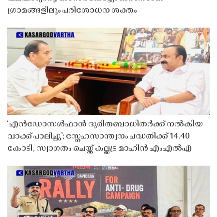
ഗ്രാമങ്ങളിലും പരിശോധന ശക്തം
‘എൻഡോസൾഫാൻ ദുരിതബാധിതർക്ക് നൽകിയ
വാക്ക് പാലിച്ചു’; സ്നേഹസാന്ത്വനം പദ്ധതിക്ക് 14.40
കോടി, സ്വാഗതം ചെയ്ത് കല്ലട്ര മാഹിൻ എംഎൽഎ