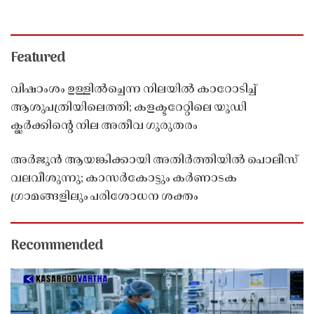
Featured
വിഷാംശം ഉള്ളിൽച്ചെന്ന നിലയിൽ കാറോടിച്ച്
ആശുപത്രിയിലെത്തി; കളക്ടറേറ്റിലെ യുഡി
ക്ലർക്കിൻ്റെ നില അതീവ ഗുരുതരം
അർജുൻ ആയങ്കിക്കായി അതിർത്തിയിൽ പൊലീസ്
വലവീശുന്നു; കാസർകോട്ടും കർണാടക
ഗ്രാമങ്ങളിലും പരിശോധന ശക്തം
Recommended