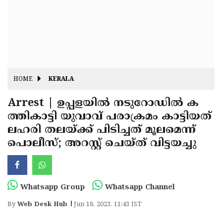
Fitr
May
Day
Eid
Al
Independence
Ad'ha
Day
Onam
HOME
KERALA
J&K
State
Arrest | ഉപ്പളയില്‍ നടുറോഡില്‍ ക
Haryana
ത്തികാട്ടി യുവാവ് പരാക്രമം കാട്ടിയത്
Assembly
State
Diwali
ലഹരി തലയ്ക്ക് പിടിച്ചത് മൂലമെന്ന്
Elections
Assembly
Christmas
പൊലീസ്; അറസ്റ്റ് ചെയ്ത് വിട്ടയച്ചു
Elections
New-
Year
Republic
Whatsapp Group
Whatsapp Channel
Day
Budget
By
Web Desk Hub
Jun 18, 2023, 11:43 IST
Delhi