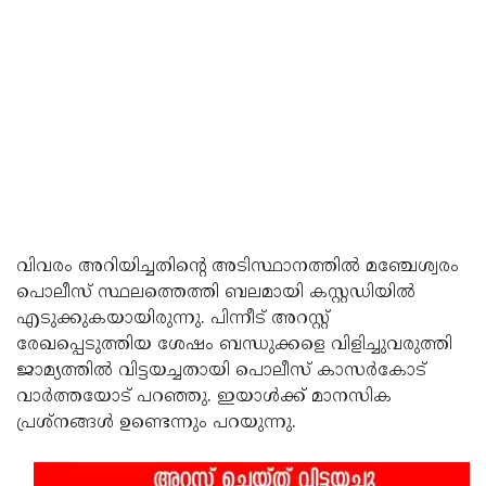
വിവരം അറിയിച്ചതിന്റെ അടിസ്ഥാനത്തില്‍ മഞ്ചേശ്വരം
പൊലീസ് സ്ഥലത്തെത്തി ബലമായി കസ്റ്റഡിയില്‍
എടുക്കുകയായിരുന്നു. പിന്നീട് അറസ്റ്റ്
രേഖപ്പെടുത്തിയ ശേഷം ബന്ധുക്കളെ വിളിച്ചുവരുത്തി
ജാമ്യത്തില്‍ വിട്ടയച്ചതായി പൊലീസ് കാസര്‍കോട്
വാര്‍ത്തയോട് പറഞ്ഞു. ഇയാള്‍ക്ക് മാനസിക
പ്രശ്‌നങ്ങള്‍ ഉണ്ടെന്നും പറയുന്നു.