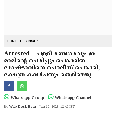
Fitr
May
Day
Eid
Al
Independence
Ad'ha
Day
Onam
HOME
KERALA
J&K
State
Arrested | പള്ളി ഭണ്ഡാരവും ഇ
Haryana
മാമിന്റെ ചെരിപ്പും പൊക്കിയ
Assembly
State
Diwali
മോഷ്ടാവിനെ പൊലീസ് പൊക്കി;
Elections
Assembly
Christmas
ക്ഷേത്ര കവര്‍ചയും തെളിഞ്ഞു
Elections
New-
Year
Republic
Whatsapp Group
Whatsapp Channel
Day
Budget
By
Web Desk Beta
Jun 17, 2023, 12:45 IST
Delhi