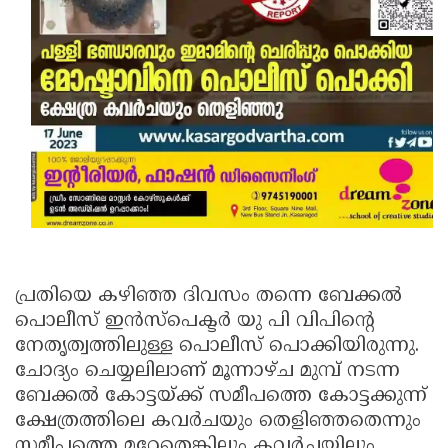
പ്രതിയെ കഴിഞ്ഞ ദിവസം തന്നെ ബേക്കല്‍
പൊലീസ് ഇന്‍സ്‌പെക്ടര്‍ യു പി വിപിന്റെ
നേതൃത്വത്തിലുള്ള പൊലീസ് പൊക്കിയിരുന്നു.
ചോദ്യം ചെയ്യലിലാണ് മൂന്നാഴ്ച മുമ്പ് നടന്ന
ബേക്കല്‍ കോട്ടയ്ക്ക് സമീപത്തെ കോട്ടക്കുന്ന്
ക്ഷേത്രത്തിലെ കവര്‍ചയും തെളിഞ്ഞതെന്നും
സമീപത്തെ മറ്റേതെങ്കിലും കവര്‍ചയിലും