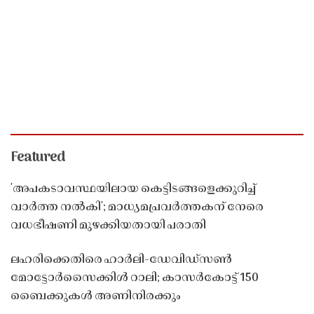
Featured
'അപകടാവസ്ഥയിലായ കെട്ടിടങ്ങളെക്കുറിച്ച്
വാർത്ത നൽകി'; മാധ്യമപ്രവർത്തകന് നേരെ
വധഭീഷണി മുഴക്കിയതായി പരാതി
ലഹരിക്കെതിരെ ഹാർലി-ഡേവിഡ്‌സൺ
മോട്ടോർസൈക്കിൾ റാലി; കാസർകോട്ട് 150
ബൈക്കുകൾ അണിനിരക്കും