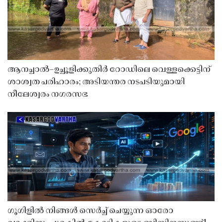
ആനച്ചാൽ–ഉച്ചൂളിക്കുതിർ റോഡിലെ വെള്ളക്കെട്ടിന്
ശാശ്വത പരിഹാരം; അടിയന്തര നടപടിയുമായി
നീലേശ്വരം നഗരസഭ
ഗൂഗിളിൽ നിങ്ങൾ സെർച്ച് ചെയ്യുന്ന ഓരോ