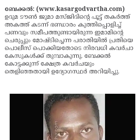
Election
Maha
ബേക്കല്‍: (www.kasargodvartha.com)
Shivarathri
International
ഉദുമ ടൗണ്‍ ജുമാ മസ്ജിദിന്റെ പൂട്ട് തകര്‍ത്ത്
അകത്ത് കടന്ന് ഭണ്ഡാരം കുത്തിപ്പൊളിച്ച്
Women's
Anti-
പണവും സമീപത്തുണ്ടായിരുന്ന ഇമാമിന്റെ
Day
Drug
Attukal
ചെരുപ്പും മോഷ്ടിച്ചെന്ന പരാതിയില്‍ പ്രതിയെ
Campaign
Pongala
Holi
പൊലീസ് പൊക്കിയതോടെ നിരവധി കവര്‍ചാ
കേസുകള്‍ക്ക് തുമ്പാകുന്നു. ബേക്കല്‍
2025
2025
IPL
കോട്ടക്കുന്ന് ക്ഷേത്ര കവര്‍ചയും
2025
Eid
തെളിഞ്ഞതായി ഉദ്യോഗസ്ഥര്‍ അറിയിച്ചു.
Al-
Waqf
Fitr
Bill
Vishu
2025
Controversy
Festival
Good
2025
Friday
Easter
Observance
Sunday
By-
2025
2025
Election
Bihar