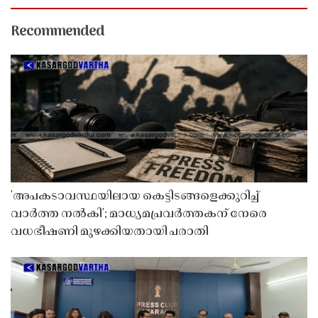
Recommended
'അപകടാവസ്ഥയിലായ കെട്ടിടങ്ങളെക്കുറിച്ച്
വാർത്ത നൽകി'; മാധ്യമപ്രവർത്തകന് നേരെ
വധഭീഷണി മുഴക്കിയതായി പരാതി