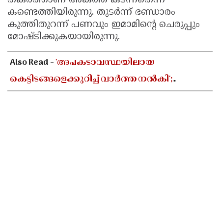
തകര്‍ത്താണ് അകത്ത് കടന്നതെന്ന്
കണ്ടെത്തിയിരുന്നു. തുടര്‍ന്ന് ഭണ്ഡാരം
കുത്തിതുറന്ന് പണവും ഇമാമിന്റെ ചെരുപ്പും
മോഷ്ടിക്കുകയായിരുന്നു.
Also Read -
'അപകടാവസ്ഥയിലായ
കെട്ടിടങ്ങളെക്കുറിച്ച് വാർത്ത നൽകി';
മാധ്യമപ്രവർത്തകന് നേരെ വധഭീഷണി
മുഴക്കിയതായി പരാതി