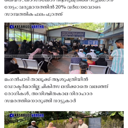
കെയർ'; കാസർകോട് ആശുപത്രിക്ക് സുപ്രധാന
നേട്ടം; വരുമാനത്തിൽ 20% വർധനവോടെ
സാമ്പത്തിക ഫലം പുറത്ത്
മംഗൽപാടി താലൂക്ക് ആശുപത്രിയിൽ
ഡോക്ടർമാരില്ല; ചികിത്സ ലഭിക്കാതെ വലഞ്ഞ്
രോഗികൾ, അനിശ്ചിതകാല നിരാഹാര
സമരത്തിനൊരുങ്ങി നാട്ടുകാർ