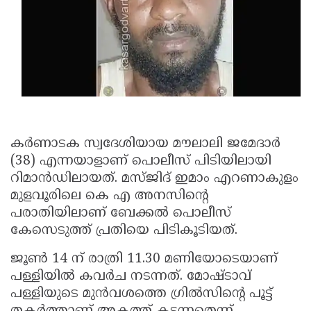
Updates
Assembly
Kerala
Polls
Local
Look
Body
Back
Election
2025
കര്‍ണാടക സ്വദേശിയായ മൗലാലി ജമേദാര്‍
(38) എന്നയാളാണ് പൊലീസ് പിടിയിലായി
റിമാന്‍ഡിലായത്. മസ്ജിദ് ഇമാം എറണാകുളം
മുളവൂരിലെ കെ എ അനസിന്റെ
പരാതിയിലാണ് ബേക്കല്‍ പൊലീസ്
കേസെടുത്ത് പ്രതിയെ പിടികൂടിയത്.
ജൂണ്‍ 14 ന് രാത്രി 11.30 മണിയോടെയാണ്
പള്ളിയില്‍ കവര്‍ച നടന്നത്. മോഷ്ടാവ്
പള്ളിയുടെ മുന്‍വശത്തെ ഗ്രില്‍സിന്റെ പൂട്ട്