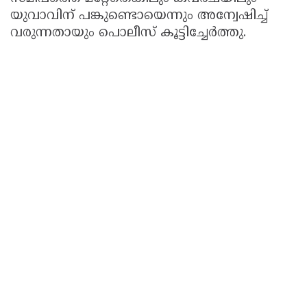
യുവാവിന് പങ്കുണ്ടൊയെന്നും അന്വേഷിച്ച്
വരുന്നതായും പൊലീസ് കൂട്ടിച്ചേര്‍ത്തു.