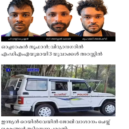
ഓപ്പറേഷൻ തൂഫാൻ; വിദ്യാനഗറിൽ
എംഡിഎംഎയുമായി 3 യുവാക്കൾ അറസ്റ്റിൽ
ഇന്ത്യൻ റെയിൽവേയിൽ ജോലി വാഗ്ദാനം ചെയ്ത്