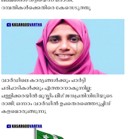
ലക്ഷങ്ങൾ തട്ടിയെന്ന പരാതി;
ദമ്പതികൾക്കെതിരെ കേസെടുത്തു
വാർഡിലെ കാര്യങ്ങൾക്കും പാർട്ടി
പരിപാടികൾക്കും എത്താനാകുന്നില്ല;
പള്ളിക്കരയിൽ മുസ്ലിം ലീഗ് ജനപ്രതിനിധിയുടെ
രാജി; ഒന്നാം വാർഡിൽ ഉപതെരഞ്ഞെടുപ്പിന്
കളമൊരുങ്ങുന്നു