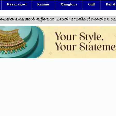
Kasaragod
Kannur
Manglore
Gulf
Keral