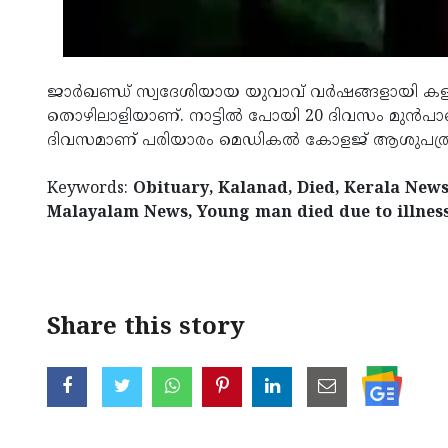
ജാര്‍ഖണ്ഡ് സ്വദേശിയായ യുവാവ് വര്‍ഷങ്ങളായി കളന
തൊഴിലാളിയാണ്. നാട്ടില്‍ പോയി 20 ദിവസം മുന്‍പാ
ദിവസമാണ് പരിയാരം മെഡികല്‍ കോളജ് ആശുപത്രിയില്
Keywords:
Obituary, Kalanad, Died, Kerala New
Malayalam News, Young man died due to illness
< !- START disable copy paste -->
Share this story