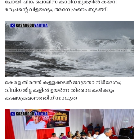
പോയി; പിങ്ക് പൊലീസ് കാറിന് മുകളിൽ കയറി
മദ്യപൻ്റെ വിളയാട്ടം; അന്വേഷണം തുടങ്ങി
കേരള തീരത്ത് കള്ളക്കടൽ ജാഗ്രതാ നിർദേശം;
വിവിധ ജില്ലകളിൽ ഉയർന്ന തിരമാലകൾക്കും
കടലാക്രമണത്തിന് സാധ്യത