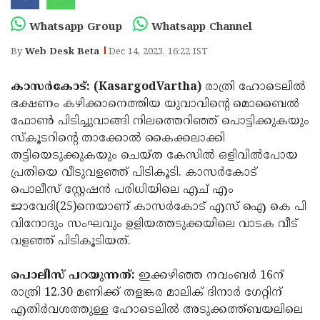
Election
Maha
Whatsapp Group
Whatsapp Channel
Shivarathri
International
By
Web Desk Beta
Dec 14, 2023, 16:22 IST
Women's
Anti-
Day
Drug
Attukal
കാസര്‍കോട്: (KasargodVartha)
രാത്രി ഹോടെലില്‍
ഭക്ഷണം കഴിക്കാനെത്തിയ യുവാവിന്റെ മൊബൈല്‍
Campaign
Pongala
Holi
ഫോണ്‍ പിടിച്ചുവാങ്ങി നിലത്തെറിഞ്ഞ് പൊട്ടിക്കുകയും
2025
2025
IPL
സ്‌കൂടറിന്റെ താക്കോല്‍ കൈക്കലാക്കി
തട്ടിയെടുക്കുകയും ചെയ്ത കേസില്‍ ഒളിവില്‍പോയ
2025
Eid
പ്രതിയെ വീടുവളഞ്ഞ് പിടികൂടി. കാസര്‍കോട്
Al-
Waqf
പൊലീസ് സ്റ്റേഷന്‍ പരിധിയിലെ എച് എം
ജാവേദി(25)നെയാണ് കാസര്‍കോട് എസ് ഐ കെ പി
Fitr
Bill
Vishu
വിനോദും സംഘവും ഉളിയത്തടുക്കയിലെ വാടക വീട്
2025
Controversy
Festival
Good
വളഞ്ഞ് പിടികൂടിയത്.
2025
Friday
Easter
പൊലീസ് പറയുന്നത്:
ഇക്കഴിഞ്ഞ നവംബര്‍ 16ന്
Observance
Sunday
By-
രാത്രി 12.30 മണിക്ക് തളങ്കര മാലിക് ദിനാര്‍ ഗേറ്റിന്
എതിര്‍വശത്തുള്ള ഹോടെലില്‍ അടുക്കത്ത്ബയലിലെ
2025
2025
Election
Bihar