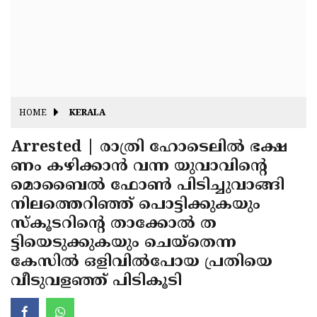
Fitr
May
Day
Eid
Al
Independence
Ad'ha
Day
Onam
HOME
KERALA
J&K
State
Arrested | രാത്രി ഹോടെലില്‍ ഭക്ഷ
Haryana
ണം കഴിക്കാന്‍ വന്ന യുവാവിന്റെ
Assembly
State
Diwali
മൊബൈല്‍ ഫോണ്‍ പിടിച്ചുവാങ്ങി
Elections
Assembly
Christmas
നിലത്തെറിഞ്ഞ് പൊട്ടിക്കുകയും
Elections
സ്‌കൂടറിന്റെ താക്കോല്‍ ത
New-
ട്ടിയെടുക്കുകയും ചെയ്‌തെന്ന
Year
Republic
കേസില്‍ ഒളിവില്‍പോയ പ്രതിയെ
Day
Budget
വീടുവളഞ്ഞ് പിടികൂടി
Delhi