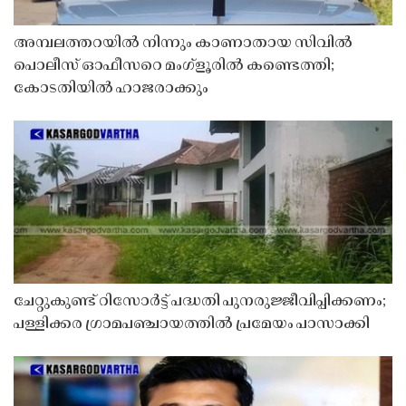
അമ്പലത്തറയിൽ നിന്നും കാണാതായ സിവിൽ
പൊലീസ് ഓഫീസറെ മംഗ്ളൂരിൽ കണ്ടെത്തി;
കോടതിയിൽ ഹാജരാക്കും
ചേറ്റുകുണ്ട് റിസോർട്ട് പദ്ധതി പുനരുജ്ജീവിപ്പിക്കണം;
പള്ളിക്കര ഗ്രാമപഞ്ചായത്തിൽ പ്രമേയം പാസാക്കി