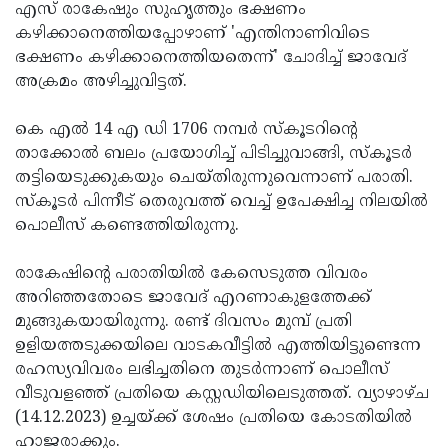
എസ് രാകേഷും സുഹൃത്തും ഭക്ഷണം
Updates
Assembly
Kerala
കഴിക്കാനെത്തിയപ്പോഴാണ് 'എന്തിനാണിവിടെ
ഭക്ഷണം കഴിക്കാനെത്തിയതെന്ന്' ചോദിച്ച് ജാവേദ്
Polls
Local
Look
അക്രമം അഴിച്ചുവിട്ടത്.
Body
Back
കെ എല്‍ 14 എ ഡി 1706 നമ്പര്‍ സ്‌കൂടറിന്റെ
Election
2025
താക്കോല്‍ ബലം പ്രയോഗിച്ച് പിടിച്ചുവാങ്ങി, സ്‌കൂടര്‍
തട്ടിയെടുക്കുകയും ചെയ്തിരുന്നുവെന്നാണ് പരാതി.
സ്‌കൂടര്‍ പിന്നീട് തെരുവത്ത് വെച്ച് ഉപേക്ഷിച്ച നിലയില്‍
പൊലീസ് കണ്ടെത്തിയിരുന്നു.
രാകേഷിന്റെ പരാതിയില്‍ കേസെടുത്ത വിവരം
അറിഞ്ഞതോടെ ജാവേദ് എറണാകുളത്തേക്ക്
മുങ്ങുകയായിരുന്നു. രണ്ട് ദിവസം മുമ്പ് പ്രതി
ഉളിയത്തടുക്കയിലെ വാടകവീട്ടില്‍ എത്തിയിട്ടുണ്ടെന്ന
രഹസ്യവിവരം ലഭിച്ചതിനെ തുടര്‍ന്നാണ് പൊലീസ്
വീടുവളഞ്ഞ് പ്രതിയെ കസ്റ്റഡിയിലെടുത്തത്. വ്യാഴാഴ്ച
(14.12.2023) ഉച്ചയ്ക്ക് ശേഷം പ്രതിയെ കോടതിയില്‍
ഹാജരാക്കും.