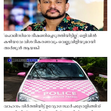
'പൊലീസിനെ ഭീഷണിപ്പെടുത്തിയിട്ടില്ല'; ഒളിവിൽ
കഴിയവേ വിശദീകരണവും വെല്ലുവിളിയുമായി
അർജുൻ ആയങ്കി
വാഹനം നിർത്തിയിട്ട് ഉദ്യോഗസ്ഥർ പട്രോളിങ്ങിന്