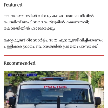
Featured
അമ്പലത്തറയിൽ നിന്നും കാണാതായ സിവിൽ
പൊലീസ് ഓഫീസറെ മംഗ്ളൂരിൽ കണ്ടെത്തി;
കോടതിയിൽ ഹാജരാക്കും
ചേറ്റുകുണ്ട് റിസോർട്ട് പദ്ധതി പുനരുജ്ജീവിപ്പിക്കണം;
പള്ളിക്കര ഗ്രാമപഞ്ചായത്തിൽ പ്രമേയം പാസാക്കി
Recommended