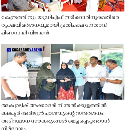
കേന്ദ്രത്തിനും യുഡിഎഫ് സർക്കാരിനുമെതിരെ
രൂക്ഷവിമർശനവുമായി പ്രതിപക്ഷ നേതാവ്
പിണറായി വിജയൻ
അക്വാട്ടിക് അക്കാദമി നീന്തൽക്കുളത്തിൽ
കലക്ടർ അർജുൻ പാണ്ഡ്യൻ്റെ സന്ദർശനം;
അടിസ്ഥാന സൗകര്യങ്ങൾ മെച്ചപ്പെടുത്താൻ
നിർദേശം