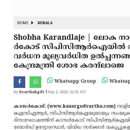
HOME
KERALA
Shobha Karandlaje | ലോക 
ര്‍കോട് സിപിസിആര്‍ഐയില്‍ ത
വര്‍ധന മൂല്യവര്‍ധിത ഉല്‍പ്പന്നങ്
കേന്ദ്രമന്ത്രി ശോഭ കരന്ദ്‌ലാജെ
Whatsapp Group
Whatsap
By
kvarthakgd1
Sep 2, 2023, 21:31 IST
കാസര്‍കോട്: (www.kasargodvartha.com)
നാളി
ഐസിഎആര്‍, സിപിസിആര്‍ഐയുടെയും സംയുക്താഭി
ദിനാഘോഷത്തിന് കാസര്‍കോട് സിപിസിആര്‍ഐയി
ബോര്‍ഡ് ഉദ്യോഗസ്ഥര്‍, വിവിധ സര്‍ക്കാര്‍ വകുപ്പ