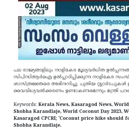
പല രാജ്യങ്ങളിലും നാളികേര മൂല്യവര്‍ധിത ഉല്‍പ്പന്നങ്
സിപിസിആര്‍ഐ ഉല്‍പ്പാദിപ്പിക്കുന്ന നാളികേര സംസ്
ശാസ്ത്രജ്ഞരെ അഭിനന്ദിച്ചു. പുതിയ സ്റ്റാർടപുകൾ
വൈവിധ്യവല്‍ക്കരണം ഉണ്ടാകണമെന്നും മന്ത്രി പറ
Keywords:
Kerala News, Kasaragod News, World
Shobha Karandlaje, World Coconut Day 2023, Wo
Kasaragod CPCRI; 'Coconut price hike should f
Shobha Karandlaje.