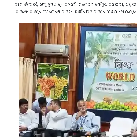
തമിഴ്‌നാട്, ആന്ധ്രാപ്രദേശ്, മഹാരാഷ്ട്ര, ഗോവ, ഗു
കര്‍ഷകരും സംരംഭകരും ഉത്പാദകരും ഗവേഷകരും പരി