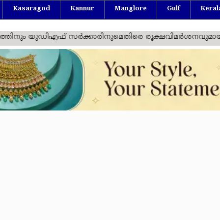
Kasaragod
Kannur
Manglore
Gulf
Keral