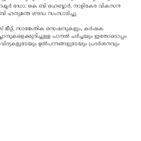
ടര്‍ ഡോ. കെ ബി ഹെബ്ബാര്‍, നാളികേര വികസന
ബി ഹനുമന്ത ഗൗഡ സംസാരിച്ചു.
നസ് മീറ്റ്, സാങ്കേതിക സെഷനുകളും, കര്‍ഷക
്ലാനുകളെക്കുറിച്ചുള്ള പാനല്‍ ചര്‍ച്ചയും ഇതോടൊപ്പം
ദ്യകളുടേയും ഉല്‍പന്നങ്ങളുടേയും പ്രദര്‍ശനവും