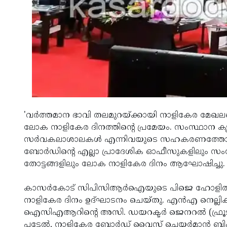
'വര്‍ത്തമാന ഭാവി തലമുറയ്ക്കായി നാളികേര മേ
ലോക നാളികേര ദിനത്തിന്റെ പ്രമേയം. സംസ്ഥാന കൃഷ
സര്‍വകലാശാലകള്‍ എന്നിവയുടെ സഹകരണത്തോടെ
ബോര്‍ഡിന്റെ എല്ലാ പ്രാദേശിക ഓഫീസുകളിലും സംസ്ഥാ
തോട്ടങ്ങളിലും ലോക നാളികേര ദിനം ആഘോഷിച്ചു.
കാസര്‍കോട് സിപിസിആര്‍ഐയുടെ പിജെ ഹോളില്‍ ക
നാളികേര ദിനം ഉദ്ഘാടനം ചെയ്‌തു. എന്‍എ നെല്ലിക
ഐസിഎആറിന്റെ അസി. ഡയറക്ടര്‍ ജെനറല്‍ (ഫ്രൂട്സ് 
പട്ടേല്‍, നാളികേര ബോര്‍ഡ് വൈസ് ചെയര്‍മാന്‍ ബ