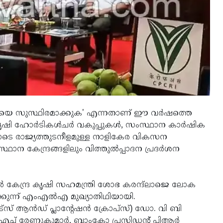
ഖലയെ സുസ്ഥിരമാക്കുക' എന്നതാണ് ഈ വര്‍ഷത്തെ
ി ഹോര്‍ടികള്‍ചര്‍ വകുപ്പുകള്‍, സംസ്ഥാന കാര്‍ഷിക
 രാജ്യത്തുടനീളമുള്ള നാളികേര വികസന
ന കേന്ദ്രങ്ങളിലും വിത്തുല്‍പ്പാദന പ്രദര്‍ശന
േന്ദ്ര കൃഷി സഹമന്ത്രി ശോഭ കരന്ദ്‌ലാജെ ലോക
്കുന്ന് എംഎല്‍എ മുഖ്യാതിഥിയായി.
ആന്‍ഡ് പ്ലാന്റേഷന്‍ ക്രോപ്‌സ്) ഡോ. വി ബി
ിഎച് രേണുകുമാര്‍, ബാംകോ പ്രസിഡന്റ് പിആര്‍