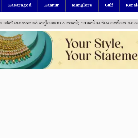
Kasaragod
Kannur
Manglore
Gulf
Keral