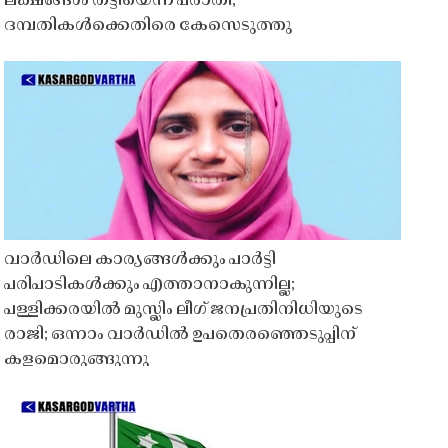
ലക്ഷങ്ങൾ തട്ടിയെന്ന പരാതി;
ദമ്പതികൾക്കെതിരെ കേസെടുത്തു
വാർഡിലെ കാര്യങ്ങൾക്കും പാർട്ടി
പരിപാടികൾക്കും എത്താനാകുന്നില്ല;
പള്ളിക്കരയിൽ മുസ്ലിം ലീഗ് ജനപ്രതിനിധിയുടെ
രാജി; ഒന്നാം വാർഡിൽ ഉപതെരഞ്ഞെടുപ്പിന്
കളമൊരുങ്ങുന്നു