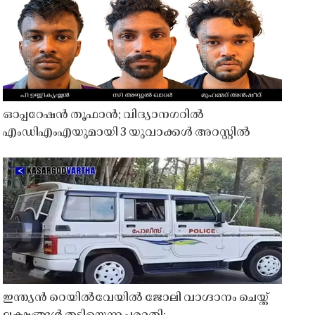
ഓപ്പറേഷൻ തൂഫാൻ; വിദ്യാനഗറിൽ
എംഡിഎംഎയുമായി 3 യുവാക്കൾ അറസ്റ്റിൽ
ഇന്ത്യൻ റെയിൽവേയിൽ ജോലി വാഗ്ദാനം ചെയ്ത്