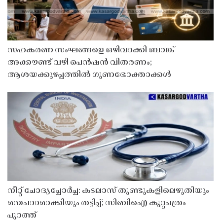
സഹകരണ സംഘങ്ങളെ ഒഴിവാക്കി ബാങ്ക്
അക്കൗണ്ട് വഴി പെൻഷൻ വിതരണം;
ആശയക്കുഴപ്പത്തിൽ ഗുണഭോക്താക്കൾ
നീറ്റ് ചോദ്യച്ചോർച്ച: കടലാസ് തുണ്ടുകളിലെഴുതിയും
മനഃപാഠമാക്കിയും തട്ടിപ്പ്; സിബിഐ കുറ്റപത്രം
പുറത്ത്