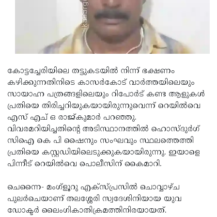
Updates
Assembly
Kerala
Polls
Local
Look
Body
Back
Election
2025
കോട്ടച്ചേരിയിലെ തട്ടുകടയില്‍ നിന്ന് ഭക്ഷണം
കഴിക്കുന്നതിനിടെ കാസര്‍കോട് വാര്‍ത്തയിലെയും
സായാഹ്ന പത്രങ്ങളിലെയും റിപോര്‍ട് കണ്ട ആളുകള്‍
പ്രതിയെ തിരിച്ചറിയുകയായിരുന്നുവെന്ന് റെയില്‍വെ
എസ് എച് ഒ രാജ്കുമാര്‍ പറഞ്ഞു.
വിവരമറിയിച്ചതിന്റെ അടിസ്ഥാനത്തില്‍ ഹൊസ്ദുര്‍ഗ്
സിഐ കെ പി ഷൈനും സംഘവും സ്ഥലത്തെത്തി
പ്രതിയെ കസ്റ്റഡിയിലെടുക്കുകയായിരുന്നു. ഇയാളെ
പിന്നീട് റെയില്‍വെ പൊലീസിന് കൈമാറി.
ചെന്നൈ- മംഗ്ളൂറു എക്സ്പ്രസില്‍ ചൊവ്വാഴ്ച
പുലര്‍ചെയാണ് തലശ്ശേരി സ്വദേശിനിയായ യുവ
ഡോക്ടര്‍ ലൈംഗികാതിക്രമത്തിനിരയായത്.