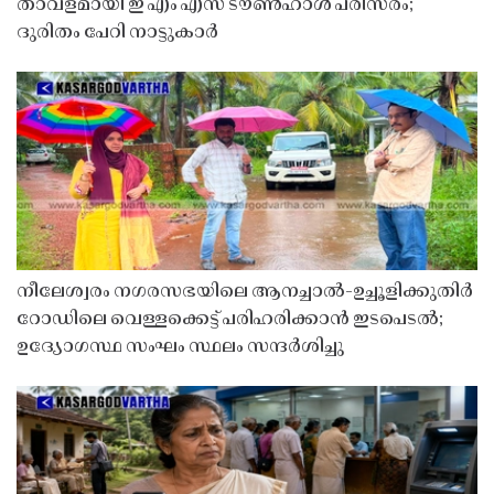
താവളമായി ഇ എം എസ് ടൗൺഹാൾ പരിസരം;
ദുരിതം പേറി നാട്ടുകാർ
നീലേശ്വരം നഗരസഭയിലെ ആനച്ചാൽ-ഉച്ചൂളിക്കുതിർ
റോഡിലെ വെള്ളക്കെട്ട് പരിഹരിക്കാൻ ഇടപെടൽ;
ഉദ്യോഗസ്ഥ സംഘം സ്ഥലം സന്ദർശിച്ചു