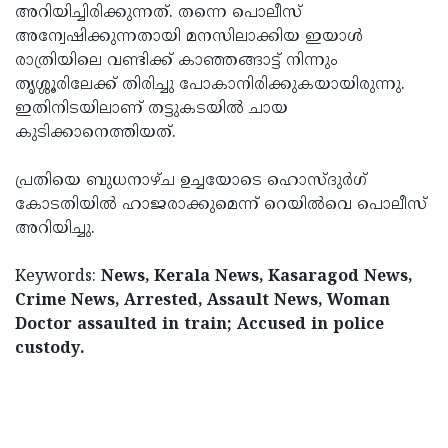
അറിയിച്ചിരിക്കുന്നത്. തന്നെ പൊലീസ്
അന്വേഷിക്കുന്നതായി മനസിലാക്കിയ ഇയാള്‍
രാത്രിയിലെ വണ്ടിക്ക് കാഞ്ഞങ്ങാട്ട് നിന്നും
തൃശ്ശൂരിലേക്ക് തിരിച്ചു പോകാനിരിക്കുകയായിരുന്നു.
ഇതിനിടയിലാണ് തട്ടുകടയില്‍ ചായ
കുടിക്കാനെത്തിയത്.
പ്രതിയെ ബുധനാഴ്ച ഉച്ചയോടെ ഹൊസ്ദുര്‍ഗ്
കോടതിയില്‍ ഹാജരാക്കുമെന്ന് റെയില്‍വെ പൊലീസ്
അറിയിച്ചു.
Keywords:
News, Kerala News, Kasaragod News,
Crime News, Arrested, Assault News, Woman
Doctor assaulted in train; Accused in police
custody.
< !- START disable copy paste -->
< !- START
disable copy paste -->