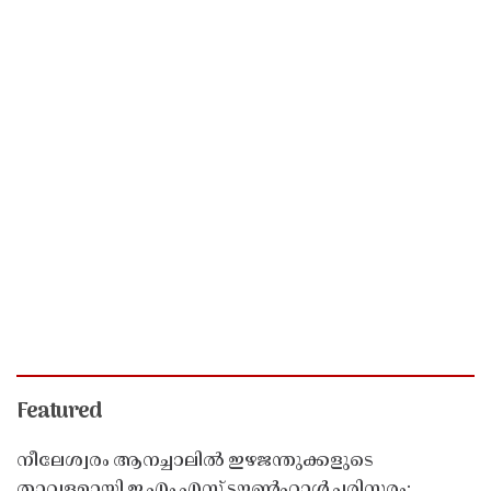
Featured
നീലേശ്വരം ആനച്ചാലിൽ ഇഴജന്തുക്കളുടെ
താവളമായി ഇ എം എസ് ടൗൺഹാൾ പരിസരം;