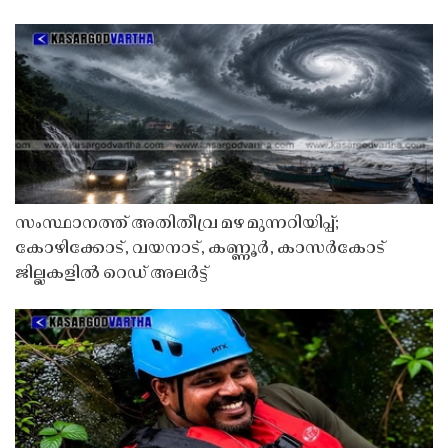
സംസ്ഥാനത്ത് അതിതീവ്ര മഴ മുന്നറിയിപ്പ്;
കോഴിക്കോട്, വയനാട്, കണ്ണൂർ, കാസർകോട്
ജില്ലകളിൽ റെഡ് അലർട്ട്