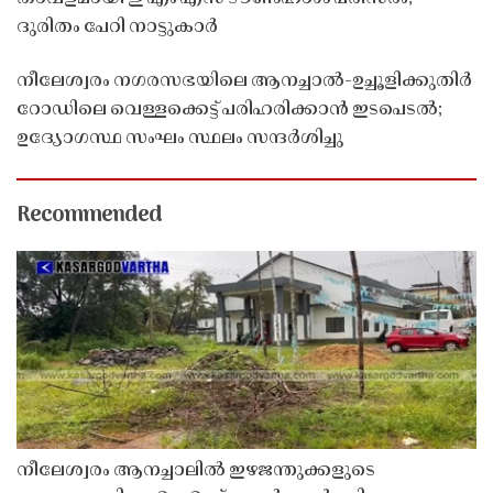
ദുരിതം പേറി നാട്ടുകാർ
നീലേശ്വരം നഗരസഭയിലെ ആനച്ചാൽ-ഉച്ചൂളിക്കുതിർ
റോഡിലെ വെള്ളക്കെട്ട് പരിഹരിക്കാൻ ഇടപെടൽ;
ഉദ്യോഗസ്ഥ സംഘം സ്ഥലം സന്ദർശിച്ചു
Recommended
നീലേശ്വരം ആനച്ചാലിൽ ഇഴജന്തുക്കളുടെ