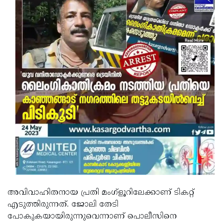
അവിവാഹിതനായ പ്രതി മംഗ്ളൂറിലേക്കാണ് ടികറ്റ്
എടുത്തിരുന്നത്. ജോലി തേടി
പോകുകയായിരുന്നുവെന്നാണ് പൊലീസിനെ