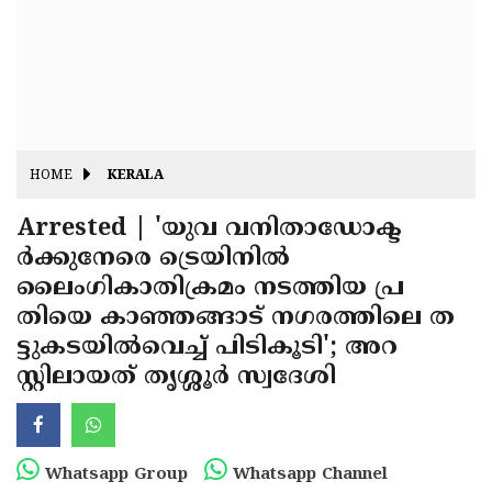
Fitr
May
Day
Eid
Al
Independence
Ad'ha
Day
Onam
HOME
KERALA
J&K
State
Arrested | 'യുവ വനിതാഡോക്ട
Haryana
ര്‍ക്കുനേരെ ട്രെയിനില്‍
Assembly
State
Diwali
ലൈംഗികാതിക്രമം നടത്തിയ പ്ര
Elections
Assembly
Christmas
തിയെ കാഞ്ഞങ്ങാട് നഗരത്തിലെ ത
Elections
ട്ടുകടയില്‍വെച്ച് പിടികൂടി'; അറ
New-
സ്റ്റിലായത് തൃശ്ശൂര്‍ സ്വദേശി
Year
Republic
Day
Budget
Delhi
Whatsapp Group
Whatsapp Channel