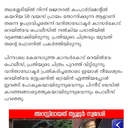
തലശ്ശേരിയില്‍ നിന്ന് ജെനറല്‍ കംപാര്‍ട്മെന്റില്‍
കയറിയ 50 വയസ് പ്രായം തോന്നിക്കുന്ന ആളാണ്
തന്നെ ഉപദ്രവിച്ചതെന്ന് വനിതാഡോക്ടര്‍ കാസര്‍കോട്
റെയില്‍വേ പൊലീസില്‍ നല്‍കിയ പരാതിയില്‍
വ്യക്തമാക്കിയിരുന്നു. പ്രതിയുടെ ചിത്രവും യുവതി
തന്റെ ഫോണില്‍ പകര്‍ത്തിയിരുന്നു.
പിന്നാലെ കേസെടുത്ത കാസര്‍കോട് റെയില്‍വേ
പൊലീസ്, പ്രതിയുടെ ചിത്രം പുറത്ത് വിട്ടിരുന്നു.
വനിതാഡോക്ടര്‍ പ്രതികരിച്ചതോടെ ഇയാള്‍ നീലേശ്വരം
റെയില്‍വേ സ്റ്റേഷനില്‍ ട്രെയിന്‍ എത്തിയപ്പോള്‍
ഇറങ്ങി പോകുകയായിരുന്നുവെന്നും പിന്നീട് ബസില്‍
കാഞ്ഞങ്ങാട്ടെത്തുകയായിരുന്നുവെന്നും പൊലീസ്
പറഞ്ഞു.