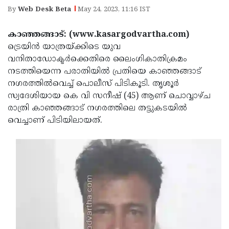
Election
Maha
By
Web Desk Beta
May 24, 2023, 11:16 IST
Shivarathri
International
കാഞ്ഞങ്ങാട്: (www.kasargodvartha.com)
Women's
Anti-
ട്രെയിന്‍ യാത്രയ്ക്കിടെ യുവ
Day
Drug
വനിതാഡോക്ടര്‍ക്കെതിരെ ലൈംഗികാതിക്രമം
Attukal
നടത്തിയെന്ന പരാതിയില്‍ പ്രതിയെ കാഞ്ഞങ്ങാട്
Campaign
Pongala
Holi
നഗരത്തില്‍വെച്ച് പൊലീസ് പിടികൂടി. തൃശൂര്‍
2025
2025
സ്വദേശിയായ കെ വി സനീഷ് (45) ആണ് ചൊവ്വാഴ്ച
IPL
രാത്രി കാഞ്ഞങ്ങാട് നഗരത്തിലെ തട്ടുകടയില്‍
2025
Eid
വെച്ചാണ് പിടിയിലായത്.
Al-
Waqf
Fitr
Bill
Vishu
2025
Controversy
Festival
Good
2025
Friday
Easter
Observance
Sunday
By-
2025
2025
Election
Bihar