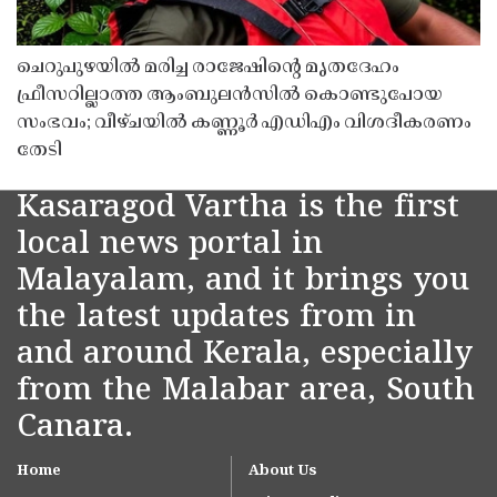
ചെറുപുഴയിൽ മരിച്ച രാജേഷിൻ്റെ മൃതദേഹം
ഫ്രീസറില്ലാത്ത ആംബുലൻസിൽ കൊണ്ടുപോയ
സംഭവം; വീഴ്ചയിൽ കണ്ണൂർ എഡിഎം വിശദീകരണം
തേടി
Kasaragod Vartha is the first
local news portal in
Malayalam, and it brings you
the latest updates from in
and around Kerala, especially
from the Malabar area, South
Canara.
Home
About Us