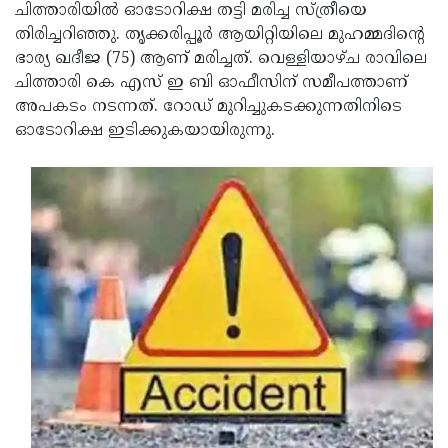
Election
Maha
ചിത്താരിയിൽ ഓടോറിക്ഷ തട്ടി മരിച്ച സ്ത്രീയെ
തിരിച്ചറിഞ്ഞു. തൃക്കരിപ്പൂർ ആയിറ്റിയിലെ മുഹമ്മദിന്റെ
Shivarathri
International
ഭാര്യ ഖദീജ (75) ആണ് മരിച്ചത്. വെള്ളിയാഴ്ച രാവിലെ
Women's
Anti-
ചിത്താരി കെ എസ് ഇ ബി ഓഫീസിന് സമീപത്താണ്
അപകടം നടന്നത്. റോഡ് മുറിച്ചുകടക്കുന്നതിനിടെ
Day
Drug
Attukal
ഓടോറിക്ഷ ഇടിക്കുകയായിരുന്നു.
Campaign
Pongala
Holi
2025
2025
IPL
2025
Eid
Al-
Waqf
Fitr
Bill
Vishu
2025
Controversy
Festival
Good
2025
Friday
Easter
Observance
Sunday
By-
2025
2025
Election
Bihar