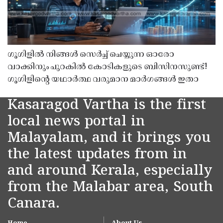
ഗൂഗിളിൽ നിങ്ങൾ സെർച്ച് ചെയ്യുന്ന ഓരോ
വാക്കിനും പുറകിൽ കോടികളുടെ ബിസിനസുണ്ട്!
ഗൂഗിളിന്റെ യഥാർത്ഥ വരുമാന മാർഗങ്ങൾ ഇതാ
Kasaragod Vartha is the first
local news portal in
Malayalam, and it brings you
the latest updates from in
and around Kerala, especially
from the Malabar area, South
Canara.