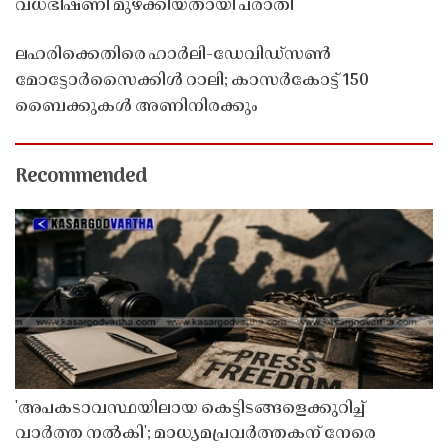
വധഭീഷണി മുഴക്കിയതായി പരാതി
ലഹരിക്കെതിരെ ഹാർലി-ഡേവിഡ്‌സൺ
മോട്ടോർസൈക്കിൾ റാലി; കാസർകോട്ട് 150
ബൈക്കുകൾ അണിനിരക്കും
Recommended
'അപകടാവസ്ഥയിലായ കെട്ടിടങ്ങളെക്കുറിച്ച്
വാർത്ത നൽകി'; മാധ്യമപ്രവർത്തകന് നേരെ