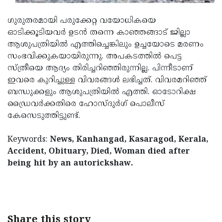
Updates
Assembly
Kerala
ഗുരുതരമായി പരുക്കേറ്റ വയോധികയെ
Polls
Local
Look
ഓടിക്കൂടിയവർ ഉടൻ തന്നെ കാഞ്ഞങ്ങാട് ജില്ലാ
ആശുപത്രിയിൽ എത്തിച്ചെങ്കിലും ഉച്ചയോടെ മരണം
Body
Back
സംഭവിക്കുകയായിരുന്നു. അപകടത്തിൽ പെട്ട
Election
2025
സ്ത്രീയെ ആദ്യം തിരിച്ചറിഞ്ഞിരുന്നില്ല. പിന്നീടാണ്
ഇവരെ കുറിച്ചുള്ള വിവരങ്ങൾ ലഭിച്ചത്. വിവരമറിഞ്ഞ്
ബന്ധുക്കളും ആശുപത്രിയിൽ എത്തി. ഓടോറിക്ഷ
ഡ്രൈവർക്കതിരെ ഹോസ്ദുർഗ് പൊലീസ്
കേസെടുത്തിട്ടുണ്ട്.
Keywords:
News, Kanhangad, Kasaragod, Kerala,
Accident, Obituary, Died, Woman died after
being hit by an autorickshaw.
< !- START disable copy paste -->
Share this story