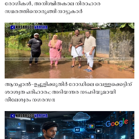
രോഗികൾ, അനിശ്ചിതകാല നിരാഹാര
സമരത്തിനൊരുങ്ങി നാട്ടുകാർ
ആനച്ചാൽ–ഉച്ചൂളിക്കുതിർ റോഡിലെ വെള്ളക്കെട്ടിന്
ശാശ്വത പരിഹാരം; അടിയന്തര നടപടിയുമായി
നീലേശ്വരം നഗരസഭ