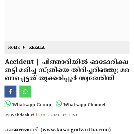
Fitr
May
Day
Eid
Al
Independence
Ad'ha
Day
Onam
HOME
KERALA
J&K
State
Accident | ചിത്താരിയിൽ ഓടോറിക്ഷ
Haryana
തട്ടി മരിച്ച സ്ത്രീയെ തിരിച്ചറിഞ്ഞു; മര
Assembly
State
Diwali
ണപ്പെട്ടത് തൃക്കരിപ്പൂർ സ്വദേശിനി
Elections
Assembly
Christmas
Elections
New-
Year
Republic
Whatsapp Group
Whatsapp Channel
Day
Budget
By
Webdesk Vi
Sep 8, 2023, 16:13 IST
Delhi
കാഞ്ഞങ്ങാട്: (www.kasargodvartha.com)