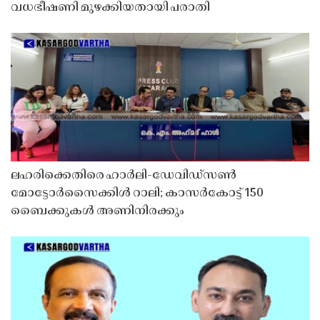
വധഭീഷണി മുഴക്കിയതായി പരാതി
ലഹരിക്കെതിരെ ഹാർലി-ഡേവിഡ്‌സൺ
മോട്ടോർസൈക്കിൾ റാലി; കാസർകോട്ട് 150
ബൈക്കുകൾ അണിനിരക്കും