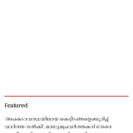
Featured
'അപകടാവസ്ഥയിലായ കെട്ടിടങ്ങളെക്കുറിച്ച്
വാർത്ത നൽകി'; മാധ്യമപ്രവർത്തകന് നേരെ