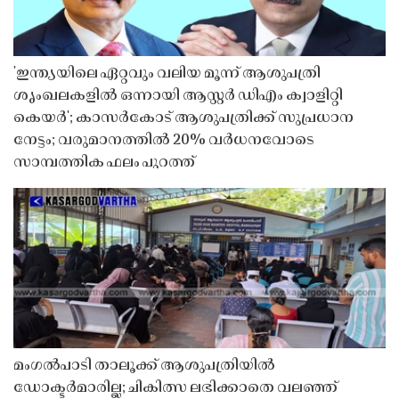
'ഇന്ത്യയിലെ ഏറ്റവും വലിയ മൂന്ന് ആശുപത്രി
ശൃംഖലകളിൽ ഒന്നായി ആസ്റ്റർ ഡിഎം ക്വാളിറ്റി
കെയർ'; കാസർകോട് ആശുപത്രിക്ക് സുപ്രധാന
നേട്ടം; വരുമാനത്തിൽ 20% വർധനവോടെ
സാമ്പത്തിക ഫലം പുറത്ത്
മംഗൽപാടി താലൂക്ക് ആശുപത്രിയിൽ
ഡോക്ടർമാരില്ല; ചികിത്സ ലഭിക്കാതെ വലഞ്ഞ്