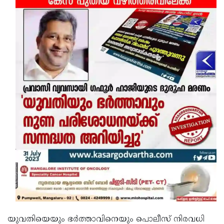
യുവതിയെയും ഭര്‍ത്താവിനെയും പൊലീസ് നിരവധി