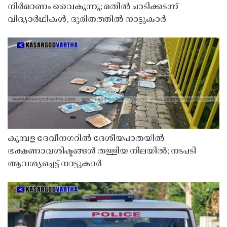
നിർമാണം വൈകുന്നു; മതിൽ ചാടിക്കടന്ന്
വിദ്യാർഥികൾ, ദുരിതത്തിൽ നാട്ടുകാർ
കുമ്പള ദേവീനഗറിൽ ദേശീയപാതയിൽ
ഭക്ഷണാവശിഷ്ടങ്ങൾ തള്ളിയ നിലയിൽ; നടപടി
ആവശ്യപ്പെട്ട് നാട്ടുകാർ