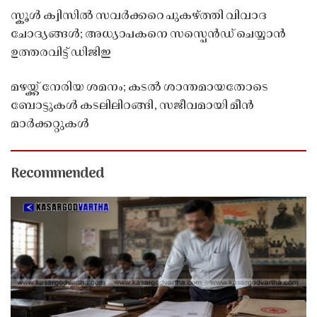
സ്കൂൾ ക്വിസിൽ സവർക്കറെ പുകഴ്ത്തി വിവാദ
ചോദ്യങ്ങൾ; അധ്യാപകനെ സസ്പെൻഡ് ചെയ്യാൻ
ഉത്തരവിട്ട് ഡിജിഇ
മഴയ്ക്ക് നേരിയ ശമനം; കടൽ ശാന്തമായതോടെ
ബോട്ടുകൾ കടലിലിറങ്ങി, സജീവമായി മീൻ
മാർക്കറ്റുകൾ
Recommended