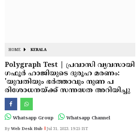
Fitr
May
Day
Eid
Al
Independence
Ad'ha
Day
Onam
HOME
KERALA
J&K
State
Polygraph Test | പ്രവാസി വ്യവസായി
Haryana
ഗഫൂര്‍ ഹാജിയുടെ ദുരൂഹ മരണം:
Assembly
State
Diwali
'യുവതിയും ഭര്‍ത്താവും നുണ പ
Elections
Assembly
Christmas
രിശോധനയ്ക്ക് സന്നദ്ധത അറിയിച്ചു
Elections
New-
Year
Republic
Whatsapp Group
Whatsapp Channel
Day
Budget
By
Web Desk Hub
Jul 31, 2023, 19:25 IST
Delhi