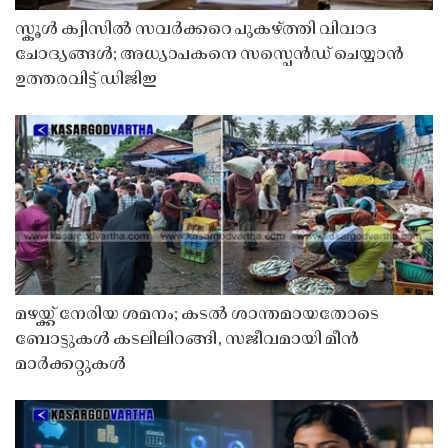
സ്കൂൾ ക്വിസിൽ സവർക്കറെ പുകഴ്ത്തി വിവാദ
ചോദ്യങ്ങൾ; അധ്യാപകനെ സസ്പെൻഡ് ചെയ്യാൻ
ഉത്തരവിട്ട് ഡിജിഇ
മഴയ്ക്ക് നേരിയ ശമനം; കടൽ ശാന്തമായതോടെ
ബോട്ടുകൾ കടലിലിറങ്ങി, സജീവമായി മീൻ
മാർക്കറ്റുകൾ