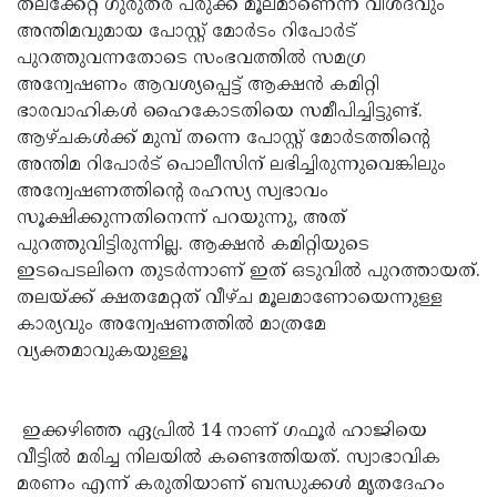
തലക്കേറ്റ ഗുരുതര പരുക്ക് മൂലമാണെന്ന വിശദവും
അന്തിമവുമായ പോസ്റ്റ് മോര്‍ടം റിപോര്‍ട്
പുറത്തുവന്നതോടെ സംഭവത്തില്‍ സമഗ്ര
അന്വേഷണം ആവശ്യപ്പെട്ട് ആക്ഷന്‍ കമിറ്റി
ഭാരവാഹികള്‍ ഹൈകോടതിയെ സമീപിച്ചിട്ടുണ്ട്.
ആഴ്ചകള്‍ക്ക് മുമ്പ് തന്നെ പോസ്റ്റ് മോര്‍ടത്തിന്റെ
അന്തിമ റിപോര്‍ട് പൊലീസിന് ലഭിച്ചിരുന്നുവെങ്കിലും
അന്വേഷണത്തിന്റെ രഹസ്യ സ്വഭാവം
സൂക്ഷിക്കുന്നതിനെന്ന് പറയുന്നു, അത്
പുറത്തുവിട്ടിരുന്നില്ല. ആക്ഷന്‍ കമിറ്റിയുടെ
ഇടപെടലിനെ തുടര്‍ന്നാണ് ഇത് ഒടുവില്‍ പുറത്തായത്.
തലയ്ക്ക് ക്ഷതമേറ്റത് വീഴ്ച മൂലമാണോയെന്നുള്ള
കാര്യവും അന്വേഷണത്തിൽ മാത്രമേ
വ്യക്തമാവുകയുള്ളൂ
ഇക്കഴിഞ്ഞ ഏപ്രില്‍ 14 നാണ് ഗഫൂര്‍ ഹാജിയെ
വീട്ടില്‍ മരിച്ച നിലയില്‍ കണ്ടെത്തിയത്. സ്വാഭാവിക
മരണം എന്ന് കരുതിയാണ് ബന്ധുക്കള്‍ മൃതദേഹം