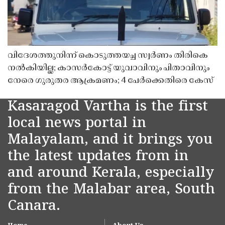
വിദേശത്തുനിന്ന് കൊടുത്തയച്ച സ്വർണം തിരികെ
നൽകിയില്ല; കാസർകോട്ട് യുവാവിനും പിതാവിനും
നേരെ ഗുരുതര ആക്രമണം; 4 പേർക്കെതിരെ കേസ്
Kasaragod Vartha is the first
local news portal in
Malayalam, and it brings you
the latest updates from in
and around Kerala, especially
from the Malabar area, South
Canara.