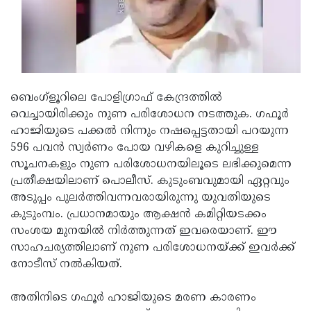
Updates
Assembly
Kerala
Polls
Local
Look
Body
Back
Election
2025
ബെംഗ്‌ളൂറിലെ പോളിഗ്രാഫ് കേന്ദ്രത്തില്‍
വെച്ചായിരിക്കും നുണ പരിശോധന നടത്തുക. ഗഫൂര്‍
ഹാജിയുടെ പക്കല്‍ നിന്നും നഷപ്പെട്ടതായി പറയുന്ന
596 പവന്‍ സ്വര്‍ണം പോയ വഴികളെ കുറിച്ചുള്ള
സൂചനകളും നുണ പരിശോധനയിലൂടെ ലഭിക്കുമെന്ന
പ്രതീക്ഷയിലാണ് പൊലീസ്. കുടുംബവുമായി ഏറ്റവും
അടുപ്പം പുലര്‍ത്തിവന്നവരായിരുന്നു യുവതിയുടെ
കുടുംമ്പം. പ്രധാനമായും ആക്ഷന്‍ കമിറ്റിയടക്കം
സംശയ മുനയില്‍ നിര്‍ത്തുന്നത് ഇവരെയാണ്. ഈ
സാഹചര്യത്തിലാണ് നുണ പരിശോധനയ്ക്ക് ഇവര്‍ക്ക്
നോടീസ് നല്‍കിയത്.
അതിനിടെ ഗഫൂര്‍ ഹാജിയുടെ മരണ കാരണം