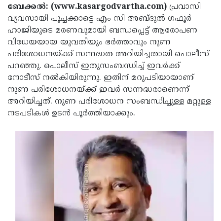
Election
Maha
ബേക്കല്‍: (www.kasargodvartha.com)
പ്രവാസി
വ്യവസായി പൂച്ചക്കാട്ടെ എം സി അബ്ദുല്‍ ഗഫൂര്‍
Shivarathri
International
ഹാജിയുടെ മരണവുമായി ബന്ധപ്പെട്ട് ആരോപണ
Women's
Anti-
വിധേയയായ യുവതിയും ഭര്‍ത്താവും നുണ
പരിശോധനയ്ക്ക് സന്നദ്ധത അറിയിച്ചതായി പൊലീസ്
Day
Drug
Attukal
പറഞ്ഞു. പൊലീസ് ഇതുസംബന്ധിച്ച് ഇവര്‍ക്ക്
Campaign
Pongala
Holi
നോടീസ് നല്‍കിയിരുന്നു. ഇതിന് മറുപടിയായാണ്
നുണ പരിശോധനയ്ക്ക് ഇവര്‍ സന്നദ്ധരാണെന്ന്
2025
2025
IPL
അറിയിച്ചത്. നുണ പരിശോധന സംബന്ധിച്ചുള്ള മറ്റുള്ള
2025
Eid
നടപടികള്‍ ഉടന്‍ പൂര്‍ത്തിയാക്കും.
Al-
Waqf
Fitr
Bill
Vishu
2025
Controversy
Festival
Good
2025
Friday
Easter
Observance
Sunday
By-
2025
2025
Election
Bihar