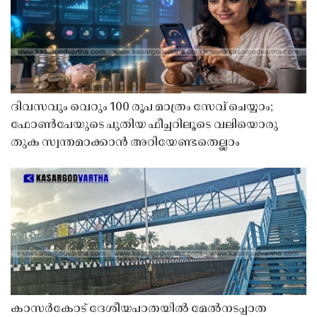
ദിവസവും വെറും 100 രൂപ മാത്രം സേവ് ചെയ്യാം;
ഫോൺപേയുടെ പുതിയ ഫീച്ചറിലൂടെ വലിയൊരു
തുക സ്വന്തമാക്കാൻ അറിയേണ്ടതെല്ലാം
കാസർകോട് ദേശീയപാതയിൽ മേൽനടപ്പാത