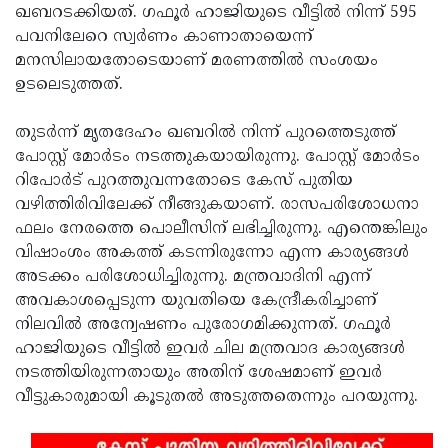
ഖബറടക്കിയത്. ഗഫൂര്‍ ഹാജിയുടെ വീട്ടില്‍ നിന്ന് 595
പവനിലേറെ സ്വര്‍ണം കാണാതായെന്ന്
മനസിലായതോടെയാണ് മരണത്തില്‍ സംശയം
ഉടലെടുത്തത്.
തുടര്‍ന്ന് മൃതദേഹം ഖബറില്‍ നിന്ന് പുറത്തെടുത്ത്
പോസ്റ്റ് മോര്‍ടം നടത്തുകയായിരുന്നു. പോസ്റ്റ് മോര്‍ടം
റിപോര്‍ട് പുറത്തുവന്നതോടെ കേസ് പുതിയ
വഴിത്തിരിവിലേക്ക് നീങ്ങുകയാണ്. രാസപരിശോധനാ
ഫലം നേരത്തെ പൊലീസിന് ലഭിച്ചിരുന്നു. എന്തെങ്കിലും
വിഷാംശം അകത്ത് കടന്നിരുന്നോ എന്ന കാര്യങ്ങള്‍
അടക്കം പരിശോധിച്ചിരുന്നു. മന്ത്രവാദിനി എന്ന്
അവകാശപ്പെടുന്ന യുവതിയെ കേന്ദ്രീകരിച്ചാണ്
നിലവില്‍ അന്വേഷണം പുരോഗമിക്കുന്നത്. ഗഫൂര്‍
ഹാജിയുടെ വീട്ടില്‍ ഇവര്‍ ചില മന്ത്രവാദ കാര്യങ്ങള്‍
നടത്തിയിരുന്നതായും അതിന് ശേഷമാണ് ഇവര്‍
വീട്ടുകാരുമായി കൂടുതല്‍ അടുത്തതെന്നും പറയുന്നു.