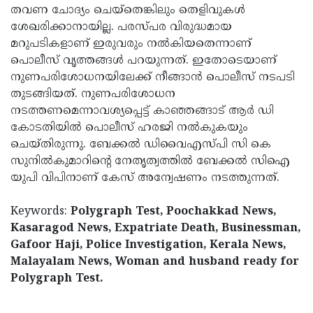
തവണ ചോദ്യം ചെയ്‌തെങ്കിലും തെളിവുകള്‍
ശേഖരിക്കാനായില്ല. പരസ്പര വിരുദ്ധമായ
മറുപടികളാണ് ഇരുവരും നല്‍കിയതെന്നാണ്
പൊലീസ് വൃത്തങ്ങള്‍ പറയുന്നത്. ഇതോടെയാണ്
നുണപരിശോധനയിലേക്ക് നീങ്ങാന്‍ പൊലീസ് നടപടി
തുടങ്ങിയത്. നുണപരിശോധന
നടത്തണമെന്നാവശ്യപ്പെട്ട് കാഞ്ഞങ്ങാട് ആര്‍ ഡി
കോടതിയില്‍ പൊലീസ് ഹരജി നല്‍കുകയും
ചെയ്തിരുന്നു. ബേക്കല്‍ ഡിവൈഎസ്പി സി കെ
സുനില്‍കുമാറിന്റെ നേതൃത്വത്തില്‍ ബേക്കല്‍ സിഐ
യുപി വിപിനാണ് കേസ് അന്വേഷണം നടത്തുന്നത്.
Keywords:
Polygraph Test, Poochakkad News,
Kasaragod News, Expatriate Death, Businessman,
Gafoor Haji, Police Investigation, Kerala News,
Malayalam News, Woman and husband ready for
Polygraph Test.
< !- START disable copy paste -->