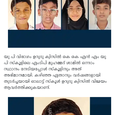
Updates
Assembly
Kerala
Polls
Local
Look
Body
Back
Election
2025
യു പി വിഭാഗം ഉറുദു ക്വിസിൽ കെ കെ എൻ എം യു
പി സ്കൂളിലെ എംടിപി മുഹമ്മദ് ശാമിൽ ഒന്നാം
സ്ഥാനം നേടിയപ്പോൾ സ്‌കൂളിനും അത്
അഭിമാനമായി. കഴിഞ്ഞ ഏതാനും വർഷങ്ങളായി
തുടർച്ചയായി ഓലാട്ട് സ്കൂൾ ഉറുദു ക്വിസിൽ വിജയം
ആവർത്തിക്കുകയാണ്.