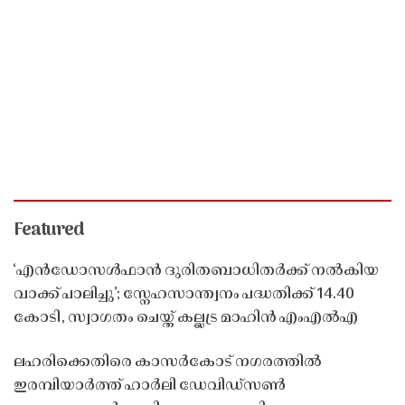
Featured
‘എൻഡോസൾഫാൻ ദുരിതബാധിതർക്ക് നൽകിയ
വാക്ക് പാലിച്ചു’; സ്നേഹസാന്ത്വനം പദ്ധതിക്ക് 14.40
കോടി, സ്വാഗതം ചെയ്ത് കല്ലട്ര മാഹിൻ എംഎൽഎ
ലഹരിക്കെതിരെ കാസർകോട് നഗരത്തിൽ
ഇരമ്പിയാർത്ത് ഹാർലി ഡേവിഡ്‌സൺ