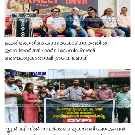
ലഹരിക്കെതിരെ കാസർകോട് നഗരത്തിൽ
ഇരമ്പിയാർത്ത് ഹാർലി ഡേവിഡ്‌സൺ
ബൈക്കുകൾ; റാലി ശ്രദ്ധേയമായി
സ്കൂൾ ക്വിസിൽ സവർക്കറെ പുകഴ്ത്തി ചോദ്യം വൻ