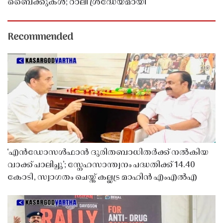
ബൈക്കുകൾ; റാലി ശ്രദ്ധേയമായി
Recommended
‘എൻഡോസൾഫാൻ ദുരിതബാധിതർക്ക് നൽകിയ
വാക്ക് പാലിച്ചു’; സ്നേഹസാന്ത്വനം പദ്ധതിക്ക് 14.40
കോടി, സ്വാഗതം ചെയ്ത് കല്ലട്ര മാഹിൻ എംഎൽഎ