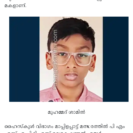
മകളാണ്.
മുഹമ്മദ് ശാമിൽ
ഹൈസ്കുൾ വിഭാഗം മാപ്പിളപ്പാട്ട് മത്സരത്തിൽ പി എം