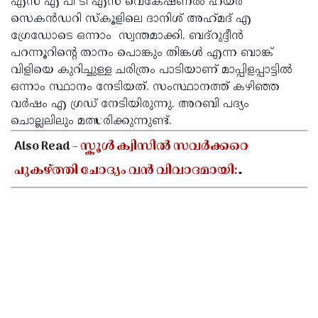
എസ് എ പി ടി എസ് വെകേഷണൽ ഹയർ
സെകൻഡറി സ്കൂളിലെ ദാനിശ് അഹ്‌മദ്‌ എ
ഗ്രേഡോടെ ഒന്നാം സ്വന്തമാക്കി. ബദ്റുദ്ദീൻ
പറന്നൂറിന്റെ താനം പൊങ്കും തിങ്കൾ എന്ന ബാങ്ക്
വിളിയെ കുറിച്ചുള്ള ചരിത്രം പാടിയാണ് മാപ്പിളപ്പാട്ടിൽ
ഒന്നാം സ്ഥാനം നേടിയത്. സംസ്ഥാനത്ത് കഴിഞ്ഞ
വർഷം എ ഗ്രഡ് നേടിയിരുന്നു. അറബി പദ്യം
ചൊല്ലലിലും മത്സരിക്കുന്നുണ്ട്.
Also Read -
സ്കൂൾ ക്വിസിൽ സവർക്കറെ
പുകഴ്ത്തി ചോദ്യം വൻ വിവാദമായി:
കാസർകോട്ട് വ്യാപക പ്രതിഷേധം, അടിയന്തര
റിപ്പോർട്ട് തേടി ഡിഡിഇ