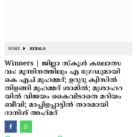
Fitr
May
Day
Eid
Al
Independence
Ad'ha
Day
Onam
HOME
KERALA
J&K
State
Winners | ജില്ലാ സ്‌കൂൾ കലോത്സ
Haryana
വം: മൂന്നിനത്തിലും എ ഗ്രേഡുമായി
Assembly
State
Diwali
കെ എച് മുഹമ്മദ്; ഉറുദു ക്വിസിൽ
Elections
Assembly
Christmas
തിളങ്ങി മുഹമ്മദ് ശാമിൽ; മുശാഹറ
Elections
യിൽ വിജയം കൈവിടാതെ മറിയം
New-
ബീവി; മാപ്പിളപ്പാട്ടില്‍ താരമായി
Year
Republic
ദാനിശ് അഹ്‌മദ്‌
Day
Budget
Delhi