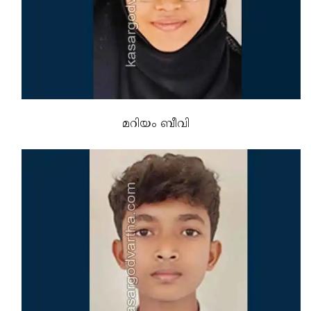
മറിയം ബീവി