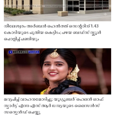
നീലേശ്വരം അർബൻ ഹെൽത്ത് സെൻ്ററിന് 1.43
കോടിയുടെ പുതിയ കെട്ടിടം; പഴയ ബഡ്സ് സ്കൂൾ
പൊളിച്ച് പണിയും
മദ്യപിച്ച് വാഹനമോടിച്ചു; യൂട്യൂബർ 'ഹെലൻ ഓഫ്
സ്പാർട്ട' എന്ന എസ് ആർ ധന്യയുടെ ലൈസൻസ്
സസ്പെൻഡ് ചെയ്തു ​​​​​​​