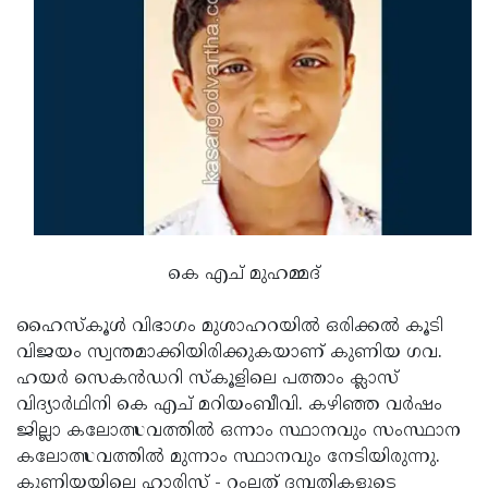
കെ എച് മുഹമ്മദ്
ഹൈസ്കൂൾ വിഭാഗം മുശാഹറയിൽ ഒരിക്കൽ കൂടി
വിജയം സ്വന്തമാക്കിയിരിക്കുകയാണ് കുണിയ ഗവ.
ഹയർ സെകൻഡറി സ്കൂളിലെ പത്താം ക്ലാസ്
വിദ്യാർഥിനി കെ എച് മറിയംബീവി. കഴിഞ്ഞ വർഷം
ജില്ലാ കലോത്സവത്തിൽ ഒന്നാം സ്ഥാനവും സംസ്ഥാന
കലോത്സവത്തിൽ മുന്നാം സ്ഥാനവും നേടിയിരുന്നു.
കുണിയയിലെ ഹാരിസ് - റംലത് ദമ്പതികളുടെ