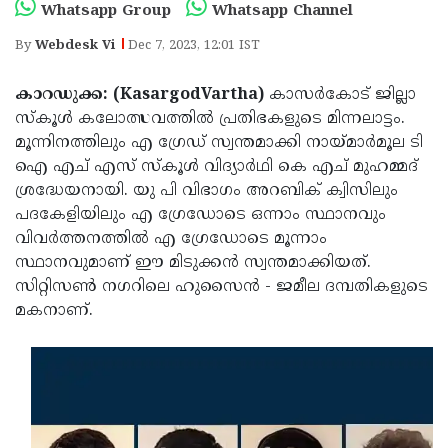
Election
Maha
Whatsapp Group
Whatsapp Channel
Shivarathri
International
By
Webdesk Vi
Dec 7, 2023, 12:01 IST
Women's
Anti-
കാറഡുക്ക: (KasargodVartha)
കാസർകോട് ജില്ലാ
Day
Drug
Attukal
സ്‌കൂൾ കലോത്സവത്തിൽ പ്രതിഭകളുടെ മിന്നലാട്ടം.
മൂന്നിനത്തിലും എ ഗ്രേഡ് സ്വന്തമാക്കി നായ്‌മാർമൂല ടി
Campaign
Pongala
Holi
ഐ എച് എസ് സ്കൂൾ വിദ്യാർഥി കെ എച് മുഹമ്മദ്
2025
2025
IPL
ശ്രദ്ധേയനായി. യു പി വിഭാഗം അറബിക് ക്വിസിലും
പദകേളിയിലും എ ഗ്രേഡോടെ ഒന്നാം സ്ഥാനവും
2025
Eid
വിവർത്തനത്തിൽ എ ഗ്രേഡോടെ മൂന്നാം
Al-
Waqf
സ്ഥാനവുമാണ് ഈ മിടുക്കൻ സ്വന്തമാക്കിയത്.
സിറ്റിസൺ നഗറിലെ ഹുസൈൻ - ജമീല ദമ്പതികളുടെ
Fitr
Bill
Vishu
മകനാണ്.
2025
Controversy
Festival
Good
2025
Friday
Easter
Observance
Sunday
By-
2025
2025
Election
Bihar