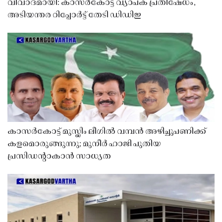
വിവാദമായി: കാസർകോട്ട് വ്യാപക പ്രതിഷേധം,
അടിയന്തര റിപ്പോർട്ട് തേടി ഡിഡിഇ
കാസർകോട്ട് മുസ്ലിം ലീഗിൽ വമ്പൻ അഴിച്ചുപണിക്ക്
കളമൊരുങ്ങുന്നു; മുനീർ ഹാജി പുതിയ
പ്രസിഡൻ്റാകാൻ സാധ്യത