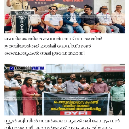
ലഹരിക്കെതിരെ കാസർകോട് നഗരത്തിൽ
ഇരമ്പിയാർത്ത് ഹാർലി ഡേവിഡ്‌സൺ
ബൈക്കുകൾ; റാലി ശ്രദ്ധേയമായി
സ്കൂൾ ക്വിസിൽ സവർക്കറെ പുകഴ്ത്തി ചോദ്യം വൻ
വിവാദമായി: കാസർകോട്ട് വ്യാപക പ്രതിഷേധം,