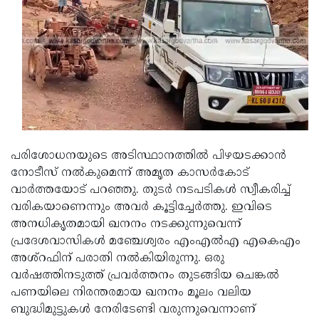
Updates
Assembly
Kerala
Polls
Local
Look
Body
Back
Election
2025
പരിശോധനയുടെ അടിസ്ഥാനത്തില്‍ പിഴയടക്കാന്‍
നോടീസ് നല്‍കുമെന്ന് അമൃത കാസര്‍കോട്
വാര്‍ത്തയോട് പറഞ്ഞു. തുടര്‍ നടപടികള്‍ സ്വീകരിച്ച്
വരികയാണെന്നും അവര്‍ കൂട്ടിച്ചേര്‍ത്തു. ഇവിടെ
അനധികൃതമായി ഖനനം നടക്കുന്നുവെന്ന്
പ്രദേശവാസികള്‍ മഞ്ചേശ്വരം എംഎല്‍എ എകെഎം
അശ്റഫിന് പരാതി നല്‍കിയിരുന്നു. ഒരു
വര്‍ഷത്തിനടുത്ത് പ്രവര്‍ത്തനം തുടങ്ങിയ ചെങ്കല്‍
പണയിലെ നിരന്തരമായ ഖനനം മൂലം വലിയ
ബുദ്ധിമുട്ടുകള്‍ നേരിടേണ്ടി വരുന്നുവെന്നാണ്