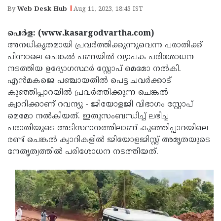
Election
Maha
By
Web Desk Hub
Aug 11, 2023, 18:43 IST
Shivarathri
International
പെര്‍ള: (www.kasargodvartha.com)
Women's
Anti-
അനധികൃതമായി പ്രവര്‍ത്തിക്കുന്നുവെന്ന പരാതിക്ക്
Day
Drug
പിന്നാലെ ചെങ്കല്‍ പണയില്‍ വ്യാപക പരിശോധന
Attukal
നടത്തിയ ഉദ്യോഗസ്ഥര്‍ സ്റ്റോപ് മെമോ നല്‍കി.
Campaign
Pongala
Holi
എന്‍മകജെ പഞ്ചായതില്‍ പെട്ട ചവര്‍ക്കാട്
2025
2025
കുഞ്ഞിപ്പാറയില്‍ പ്രവര്‍ത്തിക്കുന്ന ചെങ്കല്‍
IPL
ക്വാറിക്കാണ് റവന്യു - ജിയോളജി വിഭാഗം സ്റ്റോപ്
2025
Eid
മെമോ നല്‍കിയത്. ഇതുസംബന്ധിച്ച് ലഭിച്ച
Al-
പരാതിയുടെ അടിസ്ഥാനത്തിലാണ് കുഞ്ഞിപ്പാറയിലെ
Waqf
രണ്ട് ചെങ്കല്‍ ക്വാറികളില്‍ ജിയോളജിസ്റ്റ് അമൃതയുടെ
Fitr
Bill
Vishu
നേതൃത്വത്തില്‍ പരിശോധന നടത്തിയത്.
2025
Controversy
Festival
Good
2025
Friday
Easter
Observance
Sunday
By-
2025
2025
Election
Bihar