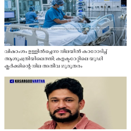
വിഷാംശം ഉള്ളിൽച്ചെന്ന നിലയിൽ കാറോടിച്ച്
ആശുപത്രിയിലെത്തി; കളക്ടറേറ്റിലെ യുഡി
ക്ലർക്കിൻ്റെ നില അതീവ ഗുരുതരം