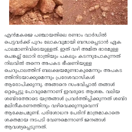
എന്‍മകജെ പഞ്ചായതിലെ രണ്ടാം വാര്‍ഡില്‍
പെട്ടവര്‍ക്ക് പുറം ലോകവുമായി ബന്ധപ്പെടാന്‍ ഏക
പാലമാണിവിടെയുള്ളത്. ഇത് വഴി അമിത ഭാരമുള്ള
ചെങ്കല്ല് ലോറി രാത്രിയും പകലും കടന്നുപോകുന്നത്
നിലവില്‍ തന്നെ അപകട ഭീഷണിയുള്ള
ചെറുപാലത്തിന് ബലക്ഷയമുണ്ടാകുമെന്നും അപകട
ത്തിനിടയാക്കുമെന്നും പ്രദേശവാസികള്‍
ആരോപിക്കുന്നു. അങ്ങനെ സംഭവിച്ചാല്‍ തങ്ങള്‍
ഒറ്റപ്പെട്ടു പോവുമെന്നാണ് ഇവരുടെ ആശങ്ക. വലിയ
ശബ്ദത്തോടെ യന്ത്രങ്ങള്‍ പ്രവര്‍ത്തിപ്പിക്കുന്നത് ശബ്ദ
മലിനീകരണത്തിനും വഴിവെക്കുന്നുവെന്ന്
ആക്ഷേപമുണ്ട്. പരിശോധന പേരിന് മാത്രമാകാതെ
ശക്തമായ നടപടി വേണമെന്നാണ് ജനങ്ങള്‍
ആവശ്യപ്പെടുന്നത്.