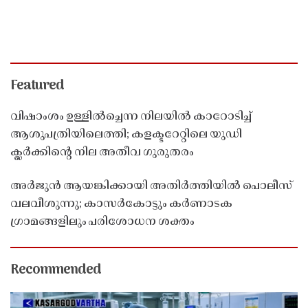
Featured
വിഷാംശം ഉള്ളിൽച്ചെന്ന നിലയിൽ കാറോടിച്ച്
ആശുപത്രിയിലെത്തി; കളക്ടറേറ്റിലെ യുഡി
ക്ലർക്കിൻ്റെ നില അതീവ ഗുരുതരം
അർജുൻ ആയങ്കിക്കായി അതിർത്തിയിൽ പൊലീസ്
വലവീശുന്നു; കാസർകോട്ടും കർണാടക
ഗ്രാമങ്ങളിലും പരിശോധന ശക്തം
Recommended