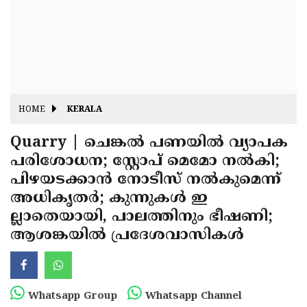
Fitr
May
Day
Eid
Al
Independence
Ad'ha
Day
Onam
HOME
KERALA
J&K
State
Quarry | ചെങ്കല്‍ പണയില്‍ വ്യാപക
Haryana
പരിശോധന; സ്റ്റോപ് മെമോ നല്‍കി;
Assembly
State
Diwali
പിഴയടക്കാന്‍ നോടീസ് നല്‍കുമെന്ന്
Elections
Assembly
Christmas
അധികൃതര്‍; കുന്നുകള്‍ ഇ
Elections
ല്ലാതെയായി, പാലത്തിനും ഭീഷണി;
New-
ആശങ്കയില്‍ പ്രദേശവാസികള്‍
Year
Republic
Day
Budget
Delhi
Whatsapp Group
Whatsapp Channel