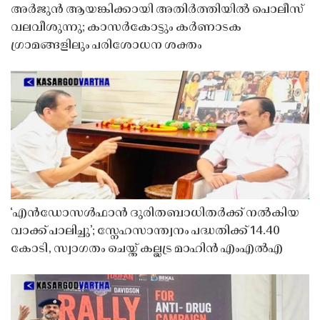
അർജുൻ ആയങ്കിക്കായി അതിർത്തിയിൽ പൊലീസ്
വലവീശുന്നു; കാസർകോട്ടും കർണാടക
ഗ്രാമങ്ങളിലും പരിശോധന ശക്തം
‘എൻഡോസൾഫാൻ ദുരിതബാധിതർക്ക് നൽകിയ
വാക്ക് പാലിച്ചു’; സ്നേഹസാന്ത്വനം പദ്ധതിക്ക് 14.40
കോടി, സ്വാഗതം ചെയ്ത് കല്ലട്ര മാഹിൻ എംഎൽഎ