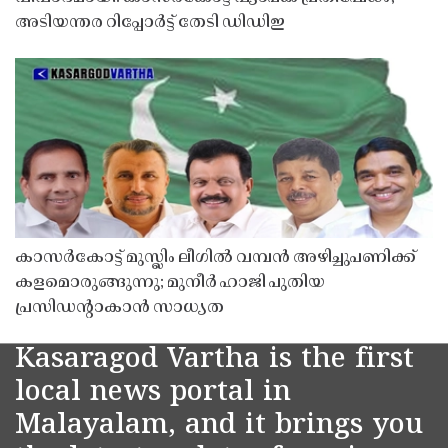
അടിയന്തര റിപ്പോർട്ട് തേടി ഡിഡിഇ
കാസർകോട്ട് മുസ്ലിം ലീഗിൽ വമ്പൻ അഴിച്ചുപണിക്ക്
കളമൊരുങ്ങുന്നു; മുനീർ ഹാജി പുതിയ
പ്രസിഡൻ്റാകാൻ സാധ്യത
Kasaragod Vartha is the first
local news portal in
Malayalam, and it brings you