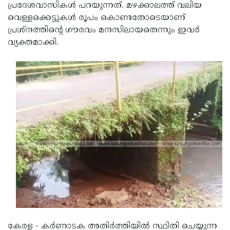
പ്രദേശവാസികള്‍ പറയുന്നത്. മഴക്കാലത്ത് വലിയ
വെള്ളക്കെട്ടുകള്‍ രൂപം കൊണ്ടതോടെയാണ്
പ്രശ്‌നത്തിന്റെ ഗൗരവം മനസിലായതെന്നും ഇവര്‍
വ്യക്തമാക്കി.
കേരള - കര്‍ണാടക അതിര്‍ത്തിയില്‍ സ്ഥിതി ചെയ്യുന്ന