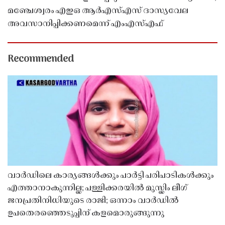
മഞ്ചേശ്വരം എഇഒ ആർഎസ്എസ് ദാസ്യവേല
അവസാനിപ്പിക്കണമെന്ന് എംഎസ്എഫ്
Recommended
വാർഡിലെ കാര്യങ്ങൾക്കും പാർട്ടി പരിപാടികൾക്കും
എത്താനാകുന്നില്ല; പള്ളിക്കരയിൽ മുസ്ലിം ലീഗ്
ജനപ്രതിനിധിയുടെ രാജി; ഒന്നാം വാർഡിൽ
ഉപതെരഞ്ഞെടുപ്പിന് കളമൊരുങ്ങുന്നു