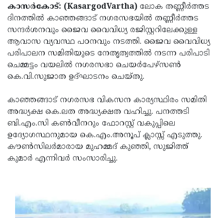
Election
Maha
കാസര്‍കോട്: (KasargodVartha)
ലോക തണ്ണീര്‍ത്തട
ദിനത്തില്‍ കാഞ്ഞങ്ങാട് നഗരസഭയില്‍ തണ്ണീര്‍ത്തട
Shivarathri
International
സന്ദര്‍ശനവും ജൈവ വൈവിധ്യ രജിസ്റ്ററിലേക്കുള്ള
Women's
Anti-
ആവാസ വ്യവസ്ഥ പഠനവും നടത്തി. ജൈവ വൈവിധ്യ
പരിപാലന സമിതിയുടെ നേതൃത്വത്തില്‍ നടന്ന പരിപാടി
Day
Drug
Attukal
ചെമ്മട്ടം വയലില്‍ നഗരസഭാ ചെയര്‍പേഴ്സണ്‍
Campaign
Pongala
Holi
കെ.വി.സുജാത ഉദ്ഘാടനം ചെയ്തു.
2025
2025
IPL
കാഞ്ഞങ്ങാട് നഗരസഭ വികസന കാര്യസ്ഥിരം സമിതി
2025
Eid
അദ്ധ്യക്ഷ കെ.ലത അദ്ധ്യക്ഷത വഹിച്ചു. പനത്തടി
ബി.എം.സി കണ്‍വീനറും ഫോറസ്റ്റ് വകുപ്പിലെ
Al-
Waqf
ഉദ്യോഗസ്ഥനുമായ കെ.എം.അനൂപ് ക്ലാസ്സ് എടുത്തു.
Fitr
Bill
Vishu
കൗണ്‍സിലര്‍മാരായ മുഹമ്മദ് കുഞ്ഞി, സുജിത്ത്
കുമാര്‍ എന്നിവര്‍ സംസാരിച്ചു.
2025
Controversy
Festival
Good
2025
Friday
Easter
Observance
Sunday
By-
2025
2025
Election
Bihar