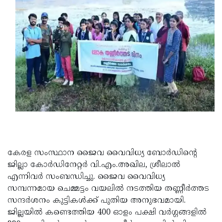
Updates
Assembly
Kerala
Polls
Local
Look
Body
Back
Election
2025
കേരള സംസ്ഥാന ജൈവ വൈവിധ്യ ബോര്‍ഡിന്റെ
ജില്ലാ കോര്‍ഡിനേറ്റര്‍ വി.എം.അഖില, ശ്രീലാല്‍
എന്നിവര്‍ സംബന്ധിച്ചു. ജൈവ വൈവിധ്യ
സമ്പന്നമായ ചെമ്മട്ടം വയലില്‍ നടത്തിയ തണ്ണീര്‍ത്തട
സന്ദര്‍ശനം കുട്ടികള്‍ക്ക് പുതിയ അനുഭവമായി.
ജില്ലയില്‍ കണ്ടെത്തിയ 400 ഓളം പക്ഷി വര്‍ഗ്ഗങ്ങളില്‍