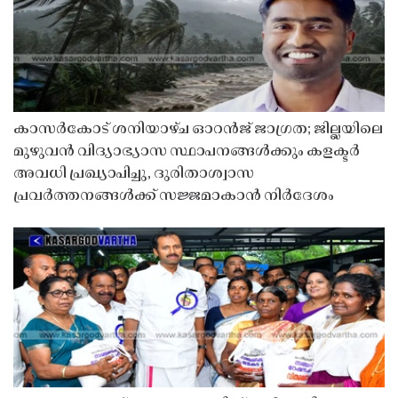
കാസർകോട് ശനിയാഴ്ച ഓറൻജ് ജാഗ്രത; ജില്ലയിലെ
മുഴുവൻ വിദ്യാഭ്യാസ സ്ഥാപനങ്ങൾക്കും കളക്ടർ
അവധി പ്രഖ്യാപിച്ചു, ദുരിതാശ്വാസ
പ്രവർത്തനങ്ങൾക്ക് സജ്ജമാകാൻ നിർദേശം