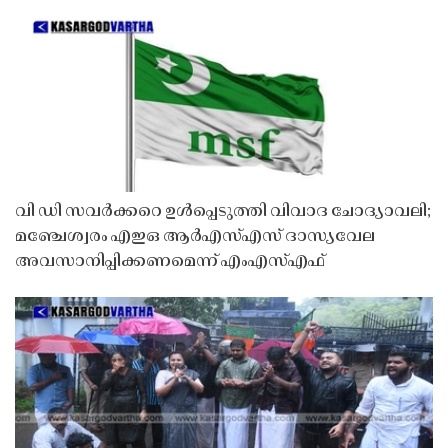
വി ഡി സവർക്കറെ ഉൾപ്പെടുത്തി വിവാദ ചോദ്യാവലി;
മഞ്ചേശ്വരം എഇഒ ആർഎസ്എസ് ദാസ്യവേല
അവസാനിപ്പിക്കണമെന്ന് എംഎസ്എഫ്