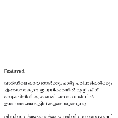
Featured
വാർഡിലെ കാര്യങ്ങൾക്കും പാർട്ടി പരിപാടികൾക്കും
എത്താനാകുന്നില്ല; പള്ളിക്കരയിൽ മുസ്ലിം ലീഗ്
ജനപ്രതിനിധിയുടെ രാജി; ഒന്നാം വാർഡിൽ
ഉപതെരഞ്ഞെടുപ്പിന് കളമൊരുങ്ങുന്നു
വി ഡി സവർക്കറെ ഉൾപ്പെടുത്തി വിവാദ ചോദ്യാവലി;