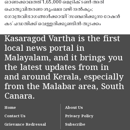
ഓണക്കാലത്ത് 1,65,000 മെട്രിക് ടൺ അരി
പൊതുവിതരണ ശൃംഖല വഴി നൽകും;
ഗോത്രവിഭാഗങ്ങൾക്കായി 'സഞ്ചരിക്കുന്ന റേഷൻ
കട' പദ്ധതിക്ക് വെള്ളരിക്കുണ്ടിൽ തുടക്കം
Kasaragod Vartha is the first
local news portal in
Malayalam, and it brings you
the latest updates from in
and around Kerala, especially
from the Malabar area, South
Canara.
Home
About Us
Contact Us
Privacy Policy
Grievance Redressal
Subscribe