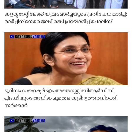
കളക്ടറേറ്റിലേക്ക് യുവമോർച്ചയുടെ പ്രതിഷേധ മാർച്ച്;
മാർച്ചിന് നേരെ ജലപീരങ്കി പ്രയോഗിച്ച് പൊലീസ്
ടൂറിസം ഡയറക്ടർ എം അഞ്ജനയ്ക്ക് ബിആർഡിസി
എംഡിയുടെ അധിക ചുമതല കൂടി; ഉത്തരവിറക്കി
സർക്കാർ