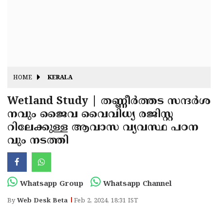
Fitr
May
Day
Eid
Al
Independence
Ad'ha
Day
Onam
HOME
KERALA
J&K
State
Wetland Study | തണ്ണീര്‍ത്തട സന്ദര്‍ശ
Haryana
നവും ജൈവ വൈവിധ്യ രജിസ്റ്റ
Assembly
State
Diwali
റിലേക്കുള്ള ആവാസ വ്യവസ്ഥ പഠന
Elections
Assembly
Christmas
വും നടത്തി
Elections
New-
Year
Republic
Whatsapp Group
Whatsapp Channel
Day
Budget
By
Web Desk Beta
Feb 2, 2024, 18:31 IST
Delhi