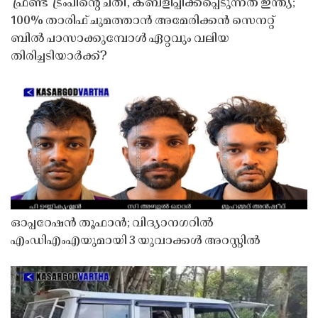
'ഫ്രണ്ട്' ട്രംപിന്റെ ചതി, കബളിപ്പിക്കപ്പെടുന്നത് ഇന്ത്യ;
100% താരിഫ് ചുമത്താൻ അമേരിക്കൻ സെനറ്റ്
ബിൽ പാസാക്കുമ്പോൾ ഏറ്റവും വലിയ
തിരിച്ചടിയാർക്ക്?
ഓപ്പറേഷൻ തൂഫാൻ; വിദ്യാനഗറിൽ
എംഡിഎംഎയുമായി 3 യുവാക്കൾ അറസ്റ്റിൽ