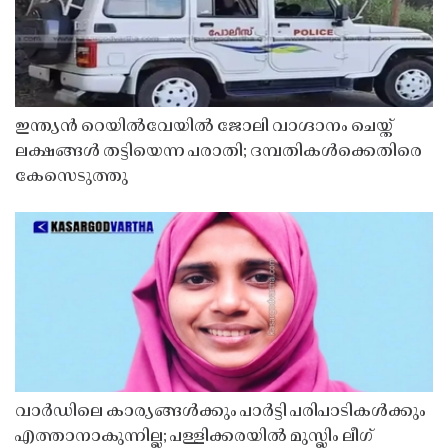
ഇന്ത്യൻ റെയിൽവേയിൽ ജോലി വാഗ്ദാനം ചെയ്ത്
ലക്ഷങ്ങൾ തട്ടിയെന്ന പരാതി; ദമ്പതികൾക്കെതിരെ
കേസെടുത്തു
വാർഡിലെ കാര്യങ്ങൾക്കും പാർട്ടി പരിപാടികൾക്കും
എത്താനാകുന്നില്ല; പള്ളിക്കരയിൽ മുസ്ലിം ലീഗ്