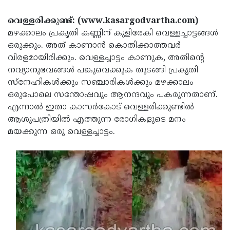
Election
Maha
വെള്ളരിക്കുണ്ട്: (www.kasargodvartha.com)
Shivarathri
International
മഴക്കാലം പ്രകൃതി കണ്ണിന് കുളിരേകി വെള്ളച്ചാട്ടങ്ങള്‍
Women's
Anti-
ഒരുക്കും. അത് കാണാന്‍ കൊതിക്കാത്തവര്‍
വിരളമായിരിക്കും. വെള്ളച്ചാട്ടം കാണുക, അതിന്റെ
Day
Drug
Attukal
നവ്യാനുഭവങ്ങള്‍ പങ്കുവെക്കുക തുടങ്ങി പ്രകൃതി
Campaign
Pongala
Holi
സ്‌നേഹികള്‍ക്കും സഞ്ചാരികള്‍ക്കും മഴക്കാലം
ഒരുപോലെ സന്തോഷവും ആനന്ദവും പകരുന്നതാണ്.
2025
2025
IPL
എന്നാല്‍ ഇതാ കാസര്‍കോട് വെള്ളരിക്കുണ്ടില്‍
2025
Eid
ആശുപത്രിയില്‍ എത്തുന്ന രോഗികളുടെ മനം
മയക്കുന്ന ഒരു വെള്ളച്ചാട്ടം.
Al-
Waqf
Fitr
Bill
Vishu
2025
Controversy
Festival
Good
2025
Friday
Easter
Observance
Sunday
By-
2025
2025
Election
Bihar