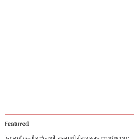
Featured
'ഫ്രണ്ട്' ട്രംപിന്റെ ചതി, കബളിപ്പിക്കപ്പെടുന്നത് ഇന്ത്യ;