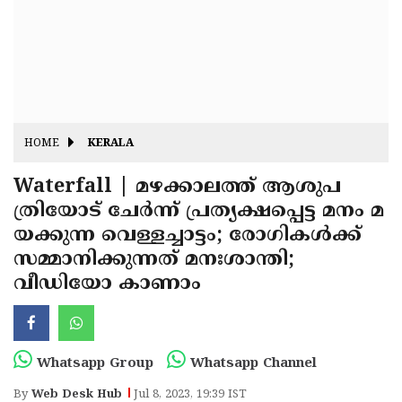
Fitr
May
Day
Eid
Al
Independence
Ad'ha
Day
Onam
HOME
KERALA
J&K
State
Waterfall | മഴക്കാലത്ത് ആശുപ
Haryana
ത്രിയോട് ചേര്‍ന്ന് പ്രത്യക്ഷപ്പെട്ട മനം മ
Assembly
State
Diwali
യക്കുന്ന വെള്ളച്ചാട്ടം; രോഗികള്‍ക്ക്
Elections
Assembly
Christmas
സമ്മാനിക്കുന്നത് മനഃശാന്തി;
Elections
വീഡിയോ കാണാം
New-
Year
Republic
Day
Budget
Whatsapp Group
Whatsapp Channel
Delhi
By
Web Desk Hub
Jul 8, 2023, 19:39 IST