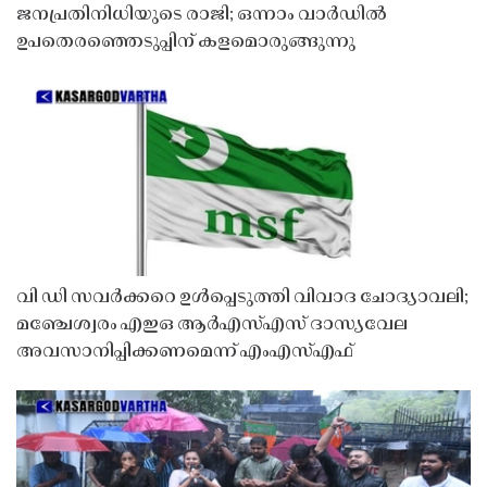
ജനപ്രതിനിധിയുടെ രാജി; ഒന്നാം വാർഡിൽ
ഉപതെരഞ്ഞെടുപ്പിന് കളമൊരുങ്ങുന്നു
വി ഡി സവർക്കറെ ഉൾപ്പെടുത്തി വിവാദ ചോദ്യാവലി;
മഞ്ചേശ്വരം എഇഒ ആർഎസ്എസ് ദാസ്യവേല
അവസാനിപ്പിക്കണമെന്ന് എംഎസ്എഫ്