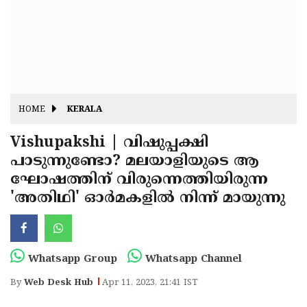
Fitr
May
Day
Eid
Al
Independence
Ad'ha
Day
Onam
HOME
KERALA
J&K
State
Vishupakshi | വിഷുപ്പക്ഷി
Haryana
പാടുന്നുണ്ടോ? മലയാളിയുടെ ആ
Assembly
State
Diwali
ഘോഷത്തിന് വിരുന്നെത്തിയിരുന്ന
Elections
Assembly
Christmas
'അതിഥി' ഓര്‍മകളില്‍ നിന്ന് മായുന്നു
Elections
New-
Year
Republic
Whatsapp Group
Whatsapp Channel
Day
Budget
By
Web Desk Hub
Apr 11, 2023, 21:41 IST
Delhi