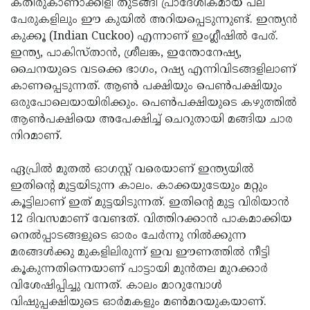
കതിരുകാണാക്കിളി തുടങ്ങി പ്രാദേശികമായ പല
പേരുകളിലും ഈ കുയില്‍ അറിയപ്പെടുന്നുണ്ട്. ഇന്ത്യന്‍
കുക്കൂ (Indian Cuckoo) എന്നാണ് ഇംഗ്ലീഷില്‍ പേര്.
ഇന്ത്യ, പാകിസ്താന്‍, ശ്രീലങ്ക, ഇന്തോനേഷ്യ,
ചൈനയുടെ വടക്കെ ഭാഗം, റഷ്യ എന്നിവിടങ്ങളിലാണ്
കാണപ്പെടുന്നത്. ആണ്‍ പക്ഷിയും പെണ്‍പക്ഷിയും
ഒരുപോലെയായിരിക്കും. പെണ്‍പക്ഷിയുടെ കഴുത്തില്‍
ആണ്‍പക്ഷിയെ അപേക്ഷിച്ച് ചെറുതായി മങ്ങിയ ചാര
നിറമാണ്.
ഏപ്രില്‍ മുതല്‍ ഓഗസ്റ്റ് വരെയാണ് ഇന്ത്യയില്‍
ഇതിന്റെ മുട്ടയിടുന്ന കാലം. കാക്കയുടേയും മറ്റും
കൂട്ടിലാണ് ഇത് മുട്ടയിടുന്നത്. ഇതിന്റെ മുട്ട വിരിയാന്‍
12 ദിവസമാണ് വേണ്ടത്. വിത്തിറക്കാന്‍ പാകമാക്കിയ
നെല്‍പ്പാടങ്ങളുടെ ഓരം ചേര്‍ന്നു നില്‍ക്കുന്ന
മരങ്ങള്‍ക്കു മുകളിലിരുന്ന് ഇവ ഈണത്തില്‍ നീട്ടി
കൂകുന്നതിന്നെയാണ് പാട്ടായി മുന്‍തല മുറക്കാര്‍
വിശേഷിപ്പിച്ചു വന്നത്. കാലം മാറുമ്പോള്‍
വിഷുപ്പക്ഷിയുടെ ഓര്‍മകളും മണ്‍മറയുകയാണ്.