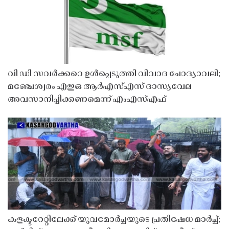
വി ഡി സവർക്കറെ ഉൾപ്പെടുത്തി വിവാദ ചോദ്യാവലി;
മഞ്ചേശ്വരം എഇഒ ആർഎസ്എസ് ദാസ്യവേല
അവസാനിപ്പിക്കണമെന്ന് എംഎസ്എഫ്
കളക്ടറേറ്റിലേക്ക് യുവമോർച്ചയുടെ പ്രതിഷേധ മാർച്ച്;