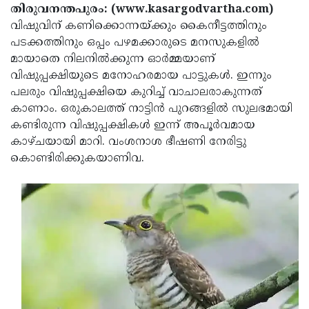
Election
Maha
തിരുവനന്തപുരം: (www.kasargodvartha.com)
വിഷുവിന് കണിക്കൊന്നയ്ക്കും കൈനീട്ടത്തിനും
Shivarathri
International
പടക്കത്തിനും ഒപ്പം പഴമക്കാരുടെ മനസുകളില്‍
Women's
Anti-
മായാതെ നിലനില്‍ക്കുന്ന ഓര്‍മ്മയാണ്
വിഷുപ്പക്ഷിയുടെ മനോഹരമായ പാട്ടുകള്‍. ഇന്നും
Day
Drug
Attukal
പലരും വിഷുപ്പക്ഷിയെ കുറിച്ച് വാചാലരാകുന്നത്
Campaign
Pongala
Holi
കാണാം. ഒരുകാലത്ത് നാട്ടിന്‍ പുറങ്ങളില്‍ സുലഭമായി
കണ്ടിരുന്ന വിഷുപ്പക്ഷികള്‍ ഇന്ന് അപൂര്‍വമായ
2025
2025
IPL
കാഴ്ചയായി മാറി. വംശനാശ ഭീഷണി നേരിട്ടു
2025
Eid
കൊണ്ടിരിക്കുകയാണിവ.
Al-
Waqf
Fitr
Bill
Vishu
2025
Controversy
Festival
Good
2025
Friday
Easter
Observance
Sunday
By-
2025
2025
Election
Bihar