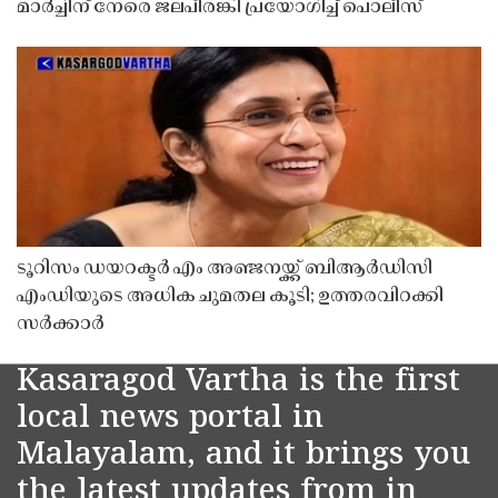
മാർച്ചിന് നേരെ ജലപീരങ്കി പ്രയോഗിച്ച് പൊലീസ്
ടൂറിസം ഡയറക്ടർ എം അഞ്ജനയ്ക്ക് ബിആർഡിസി
എംഡിയുടെ അധിക ചുമതല കൂടി; ഉത്തരവിറക്കി
സർക്കാർ
Kasaragod Vartha is the first
local news portal in
Malayalam, and it brings you
the latest updates from in