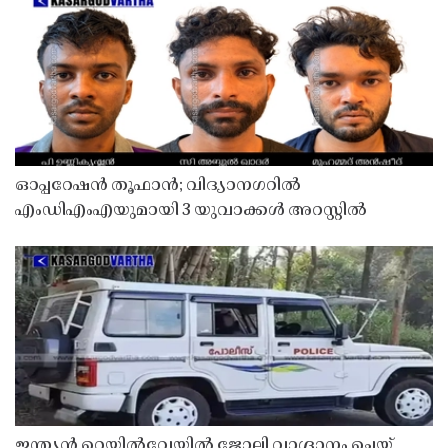
ഓപ്പറേഷൻ തൂഫാൻ; വിദ്യാനഗറിൽ
എംഡിഎംഎയുമായി 3 യുവാക്കൾ അറസ്റ്റിൽ
ഇന്ത്യൻ റെയിൽവേയിൽ ജോലി വാഗ്ദാനം ചെയ്ത്