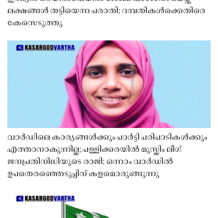
ലക്ഷങ്ങൾ തട്ടിയെന്ന പരാതി; ദമ്പതികൾക്കെതിരെ
കേസെടുത്തു
വാർഡിലെ കാര്യങ്ങൾക്കും പാർട്ടി പരിപാടികൾക്കും
എത്താനാകുന്നില്ല; പള്ളിക്കരയിൽ മുസ്ലിം ലീഗ്
ജനപ്രതിനിധിയുടെ രാജി; ഒന്നാം വാർഡിൽ
ഉപതെരഞ്ഞെടുപ്പിന് കളമൊരുങ്ങുന്നു