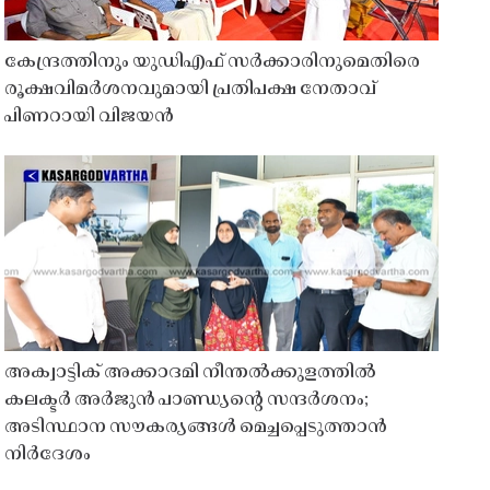
കേന്ദ്രത്തിനും യുഡിഎഫ് സർക്കാരിനുമെതിരെ
രൂക്ഷവിമർശനവുമായി പ്രതിപക്ഷ നേതാവ്
പിണറായി വിജയൻ
അക്വാട്ടിക് അക്കാദമി നീന്തൽക്കുളത്തിൽ
കലക്ടർ അർജുൻ പാണ്ഡ്യൻ്റെ സന്ദർശനം;
അടിസ്ഥാന സൗകര്യങ്ങൾ മെച്ചപ്പെടുത്താൻ
നിർദേശം