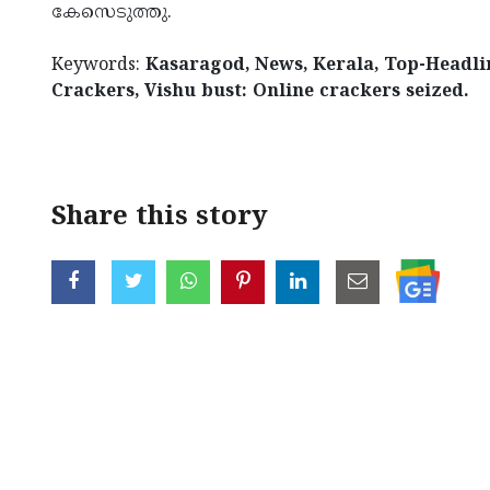
കേസെടുത്തു.
Keywords:
Kasaragod, News, Kerala, Top-Headlin
Crackers, Vishu bust: Online crackers seized.
< !- START disable copy paste -->
Share this story