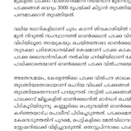
മുകളിൽ പടക്കം വാങ്ങണമെന്ന നിബന്ധന മുന്നോട്ട് വെ
പടക്കങ്ങൾ വെറും 3000 രൂപയ്ക്ക് കിട്ടാൻ തുടങ
പണമടക്കാൻ തുടങ്ങിയത്.
വലിയ ലോറികളിലാണ് ചുരം കടന്ന് ശിവകാശിയിൽ നിന
മുൻ നിറുത്തി സംസ്ഥാനത്ത് ഓൺലൈൻ പടക്ക 
വിധിയിലൂടെ തടയുകയും ചെയ്തതോടെ ഓൺലൈൻ പടക്ക
സുരക്ഷാ പരിശോധനയ്ക്ക് ശേഷമാണ് പടക്ക കടക
പടക്ക ലൈസൻസികൾ നൽകിയ ഹർജിയിലാണ് കോട
പാലിക്കാതെയാണ് ഓൺലൈൻ പടക്ക വിൽപനയെന്
അതേസമയം, കേരളത്തിലെ പടക്ക വിൽപന ശാലകളെ
തുടങ്ങിയതോടെയാണ് ചെറിയ വിലക്ക് പടക്കങ്ങൾ
തുടങ്ങിയതെന്നാണ് പറയുന്നത്. നാട്ടിൽ പടക്കങ്ങ
പാലക്കാട് ജില്ലകളിൽ ഓൺലൈനിൽ ഓർഡർ ചെയ്തു
പിടികൂടിയിരുന്നു. കണ്ണൂരിലെ പെരുമ്പയില്‍ ഓണ്‍ല
കഴിഞ്ഞയാഴ്ച പൊലീസ് പിടിച്ചെടുത്തത്. പടക്കമെത
കേസെടുത്തതിന് പുറമെ, പെട്ടികളിലെ മേല്‍വിലാസം
സ്റ്റേഷനിലേക്ക് വിളിച്ചുവരുത്തി. തൊട്ടുപിന്നാലെ പട