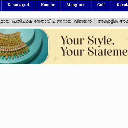
Kasaragod
Kannur
Manglore
Gulf
Keral