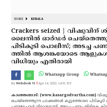
HOME
KERALA
Crackers seized | വിഷുവിന
ലൈനിൽ ഓർഡർ ചെയ്തെത്തുന്ന
പിടികൂടി പൊലീസ്; അടച്ച പണം
ത്തിൽ ആശങ്കയോടെ ആളുകൾ
വിധിയും എതിരായി
Whatsapp Group
Whatsap
By
Webdesk Vi
Apr 14, 2023, 14:31 IST
കാഞ്ഞങ്ങാട്: (www.kasargodvartha.com)
വിഷു
ചെയ്തെത്തുന്ന പടക്കങ്ങൾ കൂട്ടത്തോടെ പിടിക
പണമടച്ചവർ നിരാശരായി. അടച്ച പണം തിരികെ കിട്