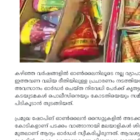
കഴിഞ്ഞ വർഷങ്ങളിൽ ഓൺലൈനിലൂടെ നല്ല വ്യാപ
ഇത്തവണ വലിയ രീതിയിലുള്ള പ്രചാരണം നടത്തിയ
അവസാനം ഓർഡർ ചെയ്ത നിരവധി പേർക്ക് കൃത്യമായി പ
കടയുടമകൾ പൊലീസിനെയും കോടതിയെയും സമീപി
പിടികൂടാൻ തുടങ്ങിയത്.
പ്രമുഖ ഷോപിങ് ഓൺലൈൻ സൈറ്റുകളിൽ അടക്കം പടക
കോടികളാണ് പടക്കം വാങ്ങാനായി മലയാളികൾ ശിവക
മുതലാണ് ആദ്യം ഓർഡർ സ്വീകരിച്ചിരുന്നത്. ആവശ്