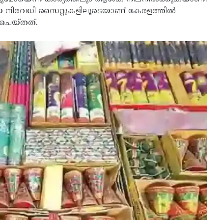
്ങിയ നിരവധി സൈറ്റുകളിലൂടെയാണ് കേരളത്തിൽ
ചെയ്തത്.