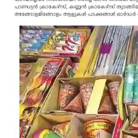
പാണ്ഡ്യൻ ക്രാകേഴ്സ്, കണ്ണൻ ക്രാകേഴ്സ് തുടങ
അങ്ങോളമിങ്ങോളം ആളുകൾ പടക്കങ്ങൾ ഓർഡർ 