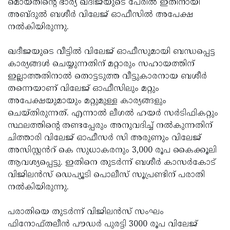
മൊയ്തീന്റെ ഭാര്യ ഖദീജയുടെ പേരിൽ ഇതിനായി
അബ്ദുൽ ബശീർ വിലേജ് ഓഫീസിൽ അപേക്ഷ
നൽകിയിരുന്നു.
ഖദീജയുടെ വീട്ടിൽ വിലേജ് ഓഫീസുമായി ബന്ധപ്പെട്ട
കാര്യങ്ങൾ ചെയ്യുന്നതിന് മറ്റാരും സഹായത്തിന്
ഇല്ലാത്തതിനാൽ തൊട്ടടുത്ത വീട്ടുകാരനായ ബശീർ
തന്നെയാണ് വിലേജ് ഓഫീസിലും മറ്റും
അപേക്ഷയുമായും മറ്റുമുള്ള കാര്യങ്ങളും
ചെയ്തിരുന്നത്. എന്നാൽ ലീഗൽ ഹയർ സർടിഫികറ്റും
സ്ഥലത്തിന്റെ തണ്ടപ്പേരും അനുവദിച്ച് നൽകുന്നതിന്
ചിത്താരി വിലേജ് ഓഫീസർ സി അരുണും വിലേജ്
അസിസ്റ്റൻറ് കെ സുധാകരനും 3,000 രൂപ കൈക്കൂലി
ആവശ്യപ്പെട്ടു. ഇതിനെ തുടർന്ന് ബശീർ കാസർകോട്
വിജിലൻസ് ഡെപ്യൂടി പൊലീസ് സൂപ്രണ്ടിന് പരാതി
നൽകിയിരുന്നു.
പരാതിയെ തുടർന്ന് വിജിലൻസ് സംഘം
ഫിനോഫ്തലീൻ പൗഡർ പുരട്ടി 3000 രൂപ വിലേജ്