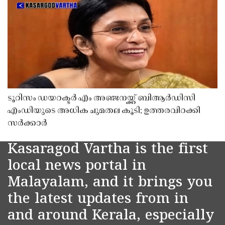
ടൂറിസം ഡയറക്ടർ എം അഞ്ജനയ്ക്ക് ബിആർഡിസി
എംഡിയുടെ അധിക ചുമതല കൂടി; ഉത്തരവിറക്കി
സർക്കാർ
Kasaragod Vartha is the first
local news portal in
Malayalam, and it brings you
the latest updates from in
and around Kerala, especially