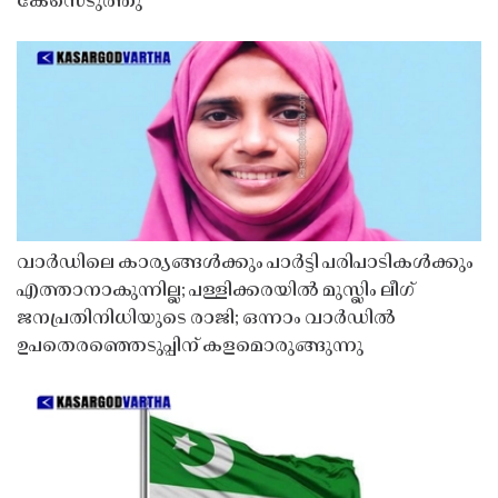
കേസെടുത്തു
വാർഡിലെ കാര്യങ്ങൾക്കും പാർട്ടി പരിപാടികൾക്കും
എത്താനാകുന്നില്ല; പള്ളിക്കരയിൽ മുസ്ലിം ലീഗ്
ജനപ്രതിനിധിയുടെ രാജി; ഒന്നാം വാർഡിൽ
ഉപതെരഞ്ഞെടുപ്പിന് കളമൊരുങ്ങുന്നു