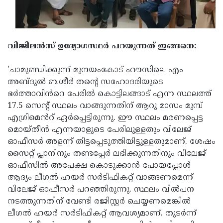
Updates
Assembly
Kerala
Polls
Local
Look
വിജിലൻസ് ഉദ്യോഗസ്ഥർ പറയുന്നത് ഇങ്ങനെ:
Body
Back
Election
2025
'ചാമുണ്ഡിക്കുന്ന് മുനയംകോട് ഹൗസിലെ എം
അബ്ദുൽ ബശീർ തന്റെ സഹോദരിയുടെ
ഭർത്താവിൻറെ പേരിൽ കൊട്ടിലങ്ങാട് എന്ന സ്ഥലത്ത്
17.5 സെന്റ് സ്ഥലം വാങ്ങുന്നതിന് ആറു മാസം മുമ്പ്
എഗ്രിമെൻറ് ഏർപ്പെട്ടിരുന്നു. ഈ സ്ഥലം മരണപ്പെട്ട
മൊയ്തീൻ എന്നയാളുടെ പേരിലുള്ളതും വിലേജ്
ഓഫീസർ അളന്ന് തിട്ടപ്പെടുത്തിയിട്ടുള്ളതുമാണ്. ശേഷം
സൈറ്റ് പ്ലാനിനും തണ്ടപ്പേർ ലഭിക്കുന്നതിനും വിലേജ്
ഓഫീസിൽ അപേക്ഷ കൊടുക്കാൻ പോയപ്പോൾ
ആദ്യം ലീഗൽ ഹയർ സർടിഫികറ്റ് വാങ്ങണമെന്ന്
വിലേജ് ഓഫീസർ പറഞ്ഞിരുന്നു. സ്ഥലം വിൽപന
നടത്തുന്നതിന് വേണ്ടി രജിസ്റ്റർ ചെയ്യണമെങ്കിൽ
ലീഗൽ ഹയർ സർടിഫികറ്റ് ആവശ്യമാണ്. തുടർന്ന്