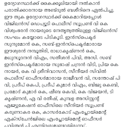
ഉദ്യോഗസ്ഥർക്ക് കൈക്കൂലിയായി നൽകാൻ
പരാതിക്കാരനായ അബ്ദുൽ ബശീറിനെ ഏൽപിച്ചു.
ഈ തുക ഉദ്യോഗസ്ഥർക്ക് കൈമാറിയപ്പോൾ
വിജിലൻസ് ഡെപ്യൂടി പൊലീസ് സൂപ്രണ്ട് വി കെ
വിശ്വംഭരൻ നായരുടെ നേതൃത്വത്തിലുള്ള വിജിലൻസ്
സംഘം കയ്യോടെ പിടികൂടി. ഇൻസ്പെക്ടർ
സുനുമോൻ കെ, സബ്-ഇൻസ്പെക്ടർമാരായ
ഈശ്വരൻ നമ്പൂതിരി, രാധാകൃഷ്ണൻ കെ,
മധുസൂദനൻ വിഎം, സതീശൻ പിവി, അസി. സബ്
ഇൻസ്പെക്ടർമാരായ സുഭാഷ് ചന്ദ്രൻ വിടി, പ്രിയ കെ
നായർ, കെ വി ശ്രീനിവാസൻ, സീനീയർ സിവിൽ
പൊലീസ് ഓഫീസർമാരായ രാജീവൻ വി, സന്തോഷ് പി
വി, പ്രദീപ് കെപി, പ്രദീപ് കുമാർ വിഎം, ബിജു കെബി,
പ്രമോദ് കുമാർ കെ, ഷീബ കെവി, കെ വിജയൻ, ടി
കൃഷ്ണൻ, എ വി രതീഷ്, കുമ്പള അസിസ്റ്റന്റ്
എജ്യുകേഷൻ ഓഫീസിലെ സീനിയർ സൂപ്രണ്ട്
കരുണാകര കെ, കാസർകോട് എംപ്ലോയ്മെന്റ്
എക്സ്ചേൻജിലെ എംപ്ലോയ്മെന്റ് ഓഫീസർ
പവിത്രൻ പി എന്നിവരുമുണ്ടായിരുന്നു'.