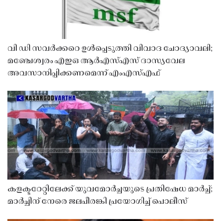
വി ഡി സവർക്കറെ ഉൾപ്പെടുത്തി വിവാദ ചോദ്യാവലി;
മഞ്ചേശ്വരം എഇഒ ആർഎസ്എസ് ദാസ്യവേല
അവസാനിപ്പിക്കണമെന്ന് എംഎസ്എഫ്
കളക്ടറേറ്റിലേക്ക് യുവമോർച്ചയുടെ പ്രതിഷേധ മാർച്ച്;
മാർച്ചിന് നേരെ ജലപീരങ്കി പ്രയോഗിച്ച് പൊലീസ്