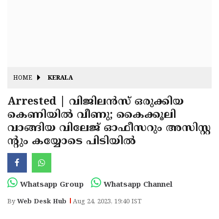
Fitr
May
Day
Eid
Al
Independence
Ad'ha
Day
Onam
HOME
KERALA
J&K
State
Arrested | വിജിലൻസ് ഒരുക്കിയ
Haryana
കെണിയിൽ വീണു; കൈക്കൂലി
Assembly
State
Diwali
വാങ്ങിയ വിലേജ് ഓഫീസറും അസിസ്റ്റ
Elections
Assembly
Christmas
ന്റും കയ്യോടെ പിടിയിൽ
Elections
New-
Year
Republic
Whatsapp Group
Whatsapp Channel
Day
Budget
By
Web Desk Hub
Aug 24, 2023, 19:40 IST
Delhi