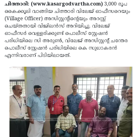
Election
Maha
ചിത്താരി: (www.kasargodvartha.com)
3,000 രൂപ
കൈക്കൂലി വാങ്ങിയ ചിത്താരി വിലേജ് ഓഫീസറെയും
Shivarathri
International
(Village Officer) അസിസ്റ്റന്റിന്റെയും അറസ്റ്റ്
Women's
Anti-
ചെയ്തതായി വിജിലൻസ് അറിയിച്ചു. വിലേജ്
ഓഫീസർ വെള്ളരിക്കുണ്ട് പൊലീസ് സ്റ്റേഷൻ
Day
Drug
Attukal
പരിധിയിലെ സി അരുൺ, വിലേജ് അസിസ്റ്റന്റ് ചന്തേര
Campaign
Pongala
Holi
പൊലീസ് സ്റ്റേഷൻ പരിധിയിലെ കെ സുധാകരൻ
എന്നിവരാണ് പിടിയിലായത്.
2025
2025
IPL
2025
Eid
Al-
Waqf
Fitr
Bill
Vishu
2025
Controversy
Festival
Good
2025
Friday
Easter
Observance
Sunday
By-
2025
2025
Election
Bihar