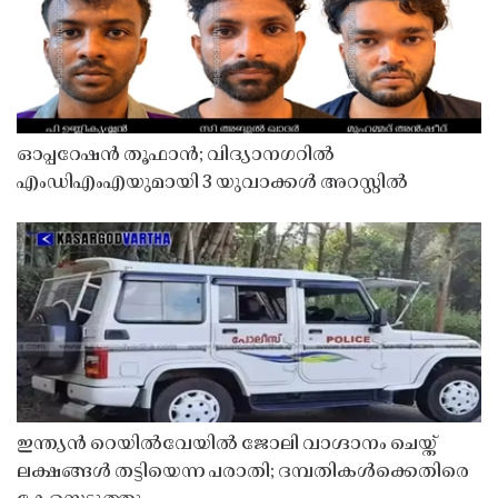
ഓപ്പറേഷൻ തൂഫാൻ; വിദ്യാനഗറിൽ
എംഡിഎംഎയുമായി 3 യുവാക്കൾ അറസ്റ്റിൽ
ഇന്ത്യൻ റെയിൽവേയിൽ ജോലി വാഗ്ദാനം ചെയ്ത്
ലക്ഷങ്ങൾ തട്ടിയെന്ന പരാതി; ദമ്പതികൾക്കെതിരെ