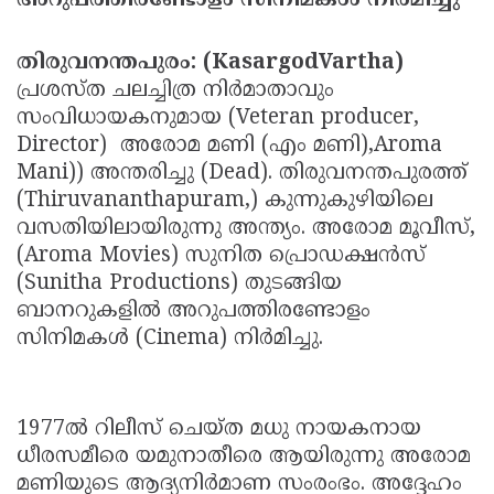
അറുപത്തിരണ്ടോളം സിനിമകള്‍ നിര്‍മിച്ചു
Updates
Assembly
Kerala
തിരുവനന്തപുരം: (KasargodVartha)
Polls
Local
Look
പ്രശസ്ത ചലച്ചിത്ര നിര്‍മാതാവും
Body
Back
സംവിധായകനുമായ (Veteran producer,
Election
Director) അരോമ മണി (എം മണി),Aroma
2025
Mani)) അന്തരിച്ചു (Dead). തിരുവനന്തപുരത്ത്
(Thiruvananthapuram,) കുന്നുകുഴിയിലെ
വസതിയിലായിരുന്നു അന്ത്യം. അരോമ മൂവീസ്,
(Aroma Movies) സുനിത പ്രൊഡക്ഷന്‍സ്
(Sunitha Productions) തുടങ്ങിയ
ബാനറുകളില്‍ അറുപത്തിരണ്ടോളം
സിനിമകള്‍ (Cinema) നിര്‍മിച്ചു.
1977ല്‍ റിലീസ് ചെയ്ത മധു നായകനായ
ധീരസമീരെ യമുനാതീരെ ആയിരുന്നു അരോമ
മണിയുടെ ആദ്യനിര്‍മാണ സംരംഭം. അദ്ദേഹം