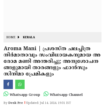
Fitr
May
Day
Eid
Al
Independence
Ad'ha
Day
Onam
HOME
KERALA
J&K
State
Aroma Mani | പ്രശസ്ത ചലച്ചിത്ര
Haryana
നിര്‍മാതാവും സംവിധായകനുമായ അ
Assembly
State
Diwali
രോമ മണി അന്തരിച്ചു; അനുശോചന
Elections
Assembly
Christmas
ങ്ങളുമായി താരങ്ങളും ഫാന്‍സും
Elections
സിനിമാ പ്രേമികളും
New-
Year
Republic
Day
Budget
Whatsapp Group
Whatsapp Channel
Delhi
By
Desk Pre
Updated: Jul 14, 2024, 19:31 IST