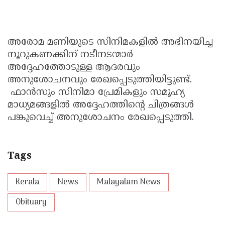
അരോമ മണിയുടെ സിനിമകളില്‍ അഭിനയിച്ച
നൂറുകണക്കിന് നടീനടന്മാര്‍
അദ്ദേഹത്തോടുള്ള ആദരവും
അനുശോചനവും രേഖപ്പെടുത്തിയിട്ടുണ്ട്.
ഫാന്‍സും സിനിമാ പ്രേമികളും സമൂഹ്യ
മാധ്യമങ്ങളില്‍ അദ്ദേഹത്തിന്റെ ചിത്രങ്ങള്‍
പങ്കുവെച്ച് അനുശോചനം രേഖപ്പെടുത്തി.
Tags
Kerala
News
Malayalam News
Obituary