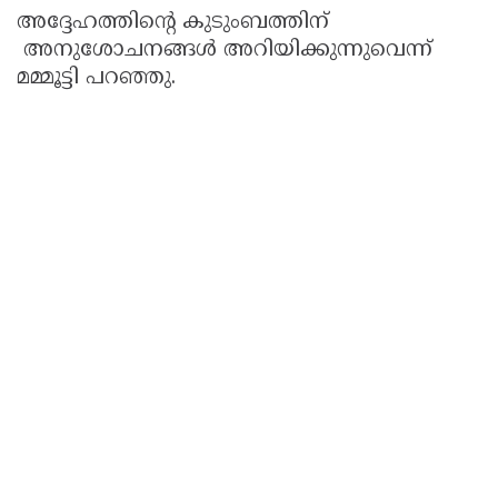
അദ്ദേഹത്തിന്റെ കുടുംബത്തിന്
അനുശോചനങ്ങള്‍ അറിയിക്കുന്നുവെന്ന്
മമ്മൂട്ടി പറഞ്ഞു.