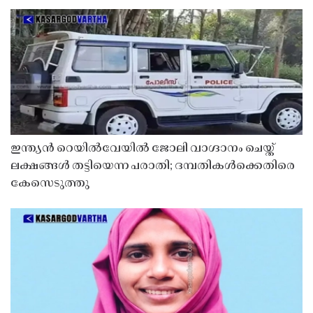
ഇന്ത്യൻ റെയിൽവേയിൽ ജോലി വാഗ്ദാനം ചെയ്ത്
ലക്ഷങ്ങൾ തട്ടിയെന്ന പരാതി; ദമ്പതികൾക്കെതിരെ
കേസെടുത്തു