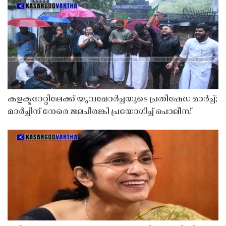
കളക്ടറേറ്റിലേക്ക് യുവമോർച്ചയുടെ പ്രതിഷേധ മാർച്ച്;
മാർച്ചിന് നേരെ ജലപീരങ്കി പ്രയോഗിച്ച് പൊലീസ്