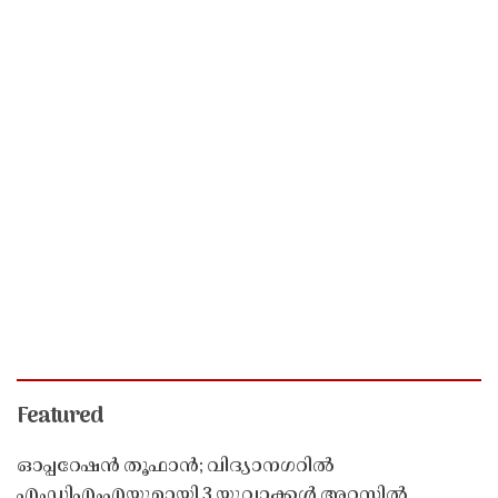
Featured
ഓപ്പറേഷൻ തൂഫാൻ; വിദ്യാനഗറിൽ
എംഡിഎംഎയുമായി 3 യുവാക്കൾ അറസ്റ്റിൽ