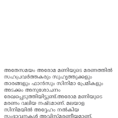
അതേസമയം അരോമ മണിയുടെ മരണത്തില്‍
സഹപ്രവര്‍ത്തകരും സുഹൃത്തുക്കളും
താരങ്ങളും ഫാന്‍സും സിനിമാ പ്രേമികളും
അടക്കം അനുശോചനം
രേഖപ്പെടുത്തിയിട്ടുണ്ട്.അരോമ മണിയുടെ
മരണം വലിയ നഷ്ടമാണ്. മലയാള
സിനിമയില്‍ അദ്ദേഹം നല്‍കിയ
സംഭാവനകള്‍ അവിസ്മരണീയമാണ്.