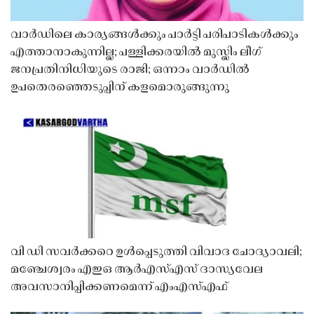
വാർഡിലെ കാര്യങ്ങൾക്കും പാർട്ടി പരിപാടികൾക്കും
എത്താനാകുന്നില്ല; പള്ളിക്കരയിൽ മുസ്ലിം ലീഗ്
ജനപ്രതിനിധിയുടെ രാജി; ഒന്നാം വാർഡിൽ
ഉപതെരഞ്ഞെടുപ്പിന് കളമൊരുങ്ങുന്നു
വി ഡി സവർക്കറെ ഉൾപ്പെടുത്തി വിവാദ ചോദ്യാവലി;
മഞ്ചേശ്വരം എഇഒ ആർഎസ്എസ് ദാസ്യവേല
അവസാനിപ്പിക്കണമെന്ന് എംഎസ്എഫ്