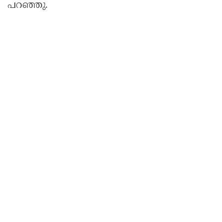
പറഞ്ഞു.