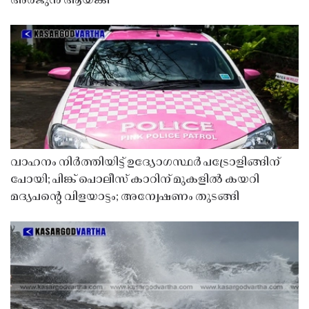
അർജുൻ ആയങ്കി
വാഹനം നിർത്തിയിട്ട് ഉദ്യോഗസ്ഥർ പട്രോളിങ്ങിന്
പോയി; പിങ്ക് പൊലീസ് കാറിന് മുകളിൽ കയറി
മദ്യപൻ്റെ വിളയാട്ടം; അന്വേഷണം തുടങ്ങി