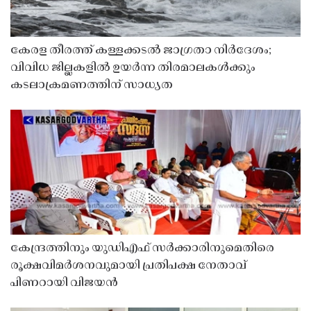
കേരള തീരത്ത് കള്ളക്കടൽ ജാഗ്രതാ നിർദേശം;
വിവിധ ജില്ലകളിൽ ഉയർന്ന തിരമാലകൾക്കും
കടലാക്രമണത്തിന് സാധ്യത
കേന്ദ്രത്തിനും യുഡിഎഫ് സർക്കാരിനുമെതിരെ
രൂക്ഷവിമർശനവുമായി പ്രതിപക്ഷ നേതാവ്
പിണറായി വിജയൻ