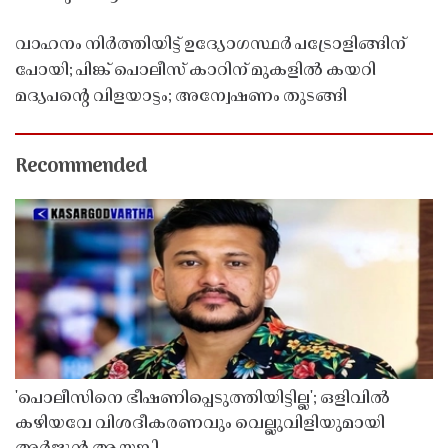
വാഹനം നിർത്തിയിട്ട് ഉദ്യോഗസ്ഥർ പട്രോളിങ്ങിന്
പോയി; പിങ്ക് പൊലീസ് കാറിന് മുകളിൽ കയറി
മദ്യപൻ്റെ വിളയാട്ടം; അന്വേഷണം തുടങ്ങി
Recommended
'പൊലീസിനെ ഭീഷണിപ്പെടുത്തിയിട്ടില്ല'; ഒളിവിൽ
കഴിയവേ വിശദീകരണവും വെല്ലുവിളിയുമായി