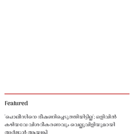
Featured
'പൊലീസിനെ ഭീഷണിപ്പെടുത്തിയിട്ടില്ല'; ഒളിവിൽ
കഴിയവേ വിശദീകരണവും വെല്ലുവിളിയുമായി
അർജുൻ ആയങ്കി