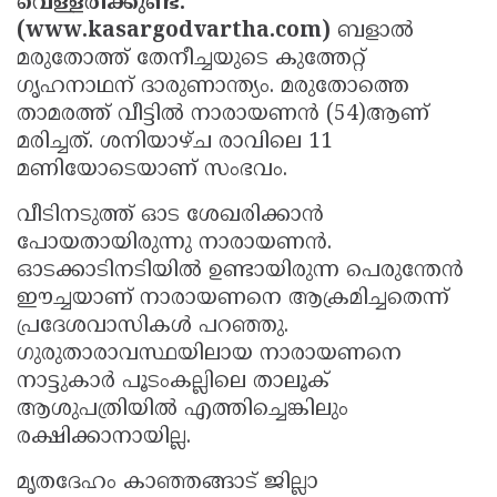
വെള്ളരിക്കുണ്ട്:
Election
Maha
(www.kasargodvartha.com)
ബളാല്‍
Shivarathri
International
മരുതോത്ത് തേനീച്ചയുടെ കുത്തേറ്റ്
ഗൃഹനാഥന് ദാരുണാന്ത്യം. മരുതോത്തെ
Women's
Anti-
താമരത്ത് വീട്ടില്‍ നാരായണന്‍ (54)ആണ്
Day
Drug
Attukal
മരിച്ചത്. ശനിയാഴ്ച രാവിലെ 11
Campaign
Pongala
മണിയോടെയാണ് സംഭവം.
Holi
2025
2025
IPL
വീടിനടുത്ത് ഓട ശേഖരിക്കാന്‍
പോയതായിരുന്നു നാരായണന്‍.
2025
Eid
ഓടക്കാടിനടിയില്‍ ഉണ്ടായിരുന്ന പെരുന്തേന്‍
Al-
Waqf
ഈച്ചയാണ് നാരായണനെ ആക്രമിച്ചതെന്ന്
പ്രദേശവാസികള്‍ പറഞ്ഞു.
Fitr
Bill
Vishu
ഗുരുതാരാവസ്ഥയിലായ നാരായണനെ
2025
Controversy
Festival
Good
നാട്ടുകാര്‍ പൂടംകല്ലിലെ താലൂക്
2025
Friday
ആശുപത്രിയില്‍ എത്തിച്ചെങ്കിലും
Easter
രക്ഷിക്കാനായില്ല.
Observance
Sunday
By-
മൃതദേഹം കാഞ്ഞങ്ങാട് ജില്ലാ
2025
2025
Election
Bihar