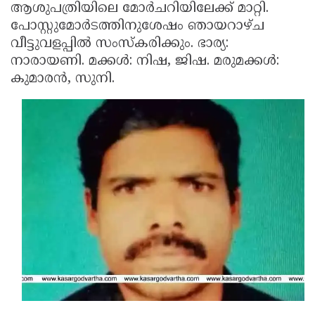
ആശുപത്രിയിലെ മോര്‍ചറിയിലേക്ക് മാറ്റി.
Updates
Assembly
Kerala
പോസ്റ്റുമോര്‍ടത്തിനുശേഷം ഞായറാഴ്ച
വീട്ടുവളപ്പില്‍ സംസ്‌കരിക്കും. ഭാര്യ:
Polls
Local
Look
നാരായണി. മക്കള്‍: നിഷ, ജിഷ. മരുമക്കള്‍:
Body
Back
കുമാരന്‍, സുനി.
Election
2025