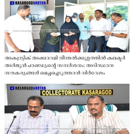
അക്വാട്ടിക് അക്കാദമി നീന്തൽക്കുളത്തിൽ കലക്ടർ
അർജുൻ പാണ്ഡ്യൻ്റെ സന്ദർശനം; അടിസ്ഥാന
സൗകര്യങ്ങൾ മെച്ചപ്പെടുത്താൻ നിർദേശം