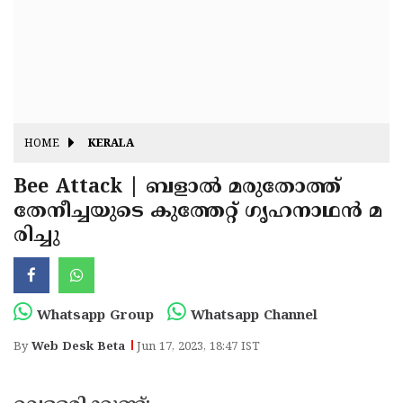
Fitr
May
Day
Eid
Al
Independence
Ad'ha
Day
Onam
HOME
KERALA
J&K
State
Bee Attack | ബളാല്‍ മരുതോത്ത്
Haryana
തേനീച്ചയുടെ കുത്തേറ്റ് ഗൃഹനാഥന്‍ മ
Assembly
State
Diwali
രിച്ചു
Elections
Assembly
Christmas
Elections
New-
Year
Republic
Whatsapp Group
Whatsapp Channel
Day
Budget
By
Web Desk Beta
Jun 17, 2023, 18:47 IST
Delhi