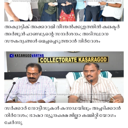
അക്വാട്ടിക് അക്കാദമി നീന്തൽക്കുളത്തിൽ കലക്ടർ
അർജുൻ പാണ്ഡ്യൻ്റെ സന്ദർശനം; അടിസ്ഥാന
സൗകര്യങ്ങൾ മെച്ചപ്പെടുത്താൻ നിർദേശം
സർക്കാർ നോട്ടീസുകൾ കന്നഡയിലും അച്ചടിക്കാൻ
നിർദേശം; ഭാഷാ ന്യൂനപക്ഷ ജില്ലാ കമ്മിറ്റി യോഗം
ചേർന്നു