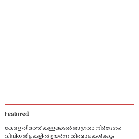
Featured
കേരള തീരത്ത് കള്ളക്കടൽ ജാഗ്രതാ നിർദേശം;
വിവിധ ജില്ലകളിൽ ഉയർന്ന തിരമാലകൾക്കും