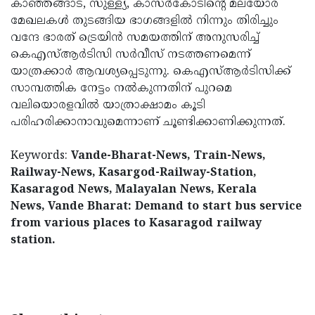
കാഞ്ഞങ്ങാട്, സുള്ള്യ, കാസര്‍കോടിന്റെ മലയോര
മേഖലകള്‍ തുടങ്ങിയ ഭാഗങ്ങളില്‍ നിന്നും തിരിച്ചും
വന്ദേ ഭാരത് ട്രെയിന്‍ സമയത്തിന് അനുസരിച്ച്
കെഎസ്ആര്‍ടിസി സര്‍വീസ് നടത്തണമെന്ന്
യാത്രക്കാര്‍ ആവശ്യപ്പെടുന്നു. കെഎസ്ആര്‍ടിസിക്ക്
സാമ്പത്തിക നേട്ടം നല്‍കുന്നതിന് പുറമെ
വലിയൊരളവില്‍ യാത്രാക്ഷാമം കൂടി
പരിഹരിക്കാനാവുമെന്നാണ് ചൂണ്ടിക്കാണിക്കുന്നത്.
Keywords:
Vande-Bharat-News, Train-News,
Railway-News, Kasargod-Railway-Station,
Kasaragod News, Malayalan News, Kerala
News, Vande Bharat: Demand to start bus service
from various places to Kasaragod railway
station.
< !- START disable copy paste -->