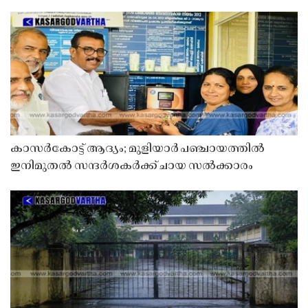
കാസർകോട്ട് ആദ്യം; മുളിയാർ പഞ്ചായത്തിൽ
ഇനിമുതൽ സന്ദർശകർക്ക് ചായ സൽക്കാരം