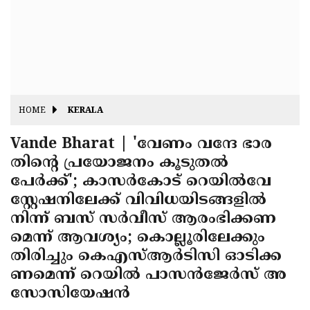
Fitr
May
Day
Eid
Al
Independence
Ad'ha
Day
Onam
HOME
KERALA
J&K
State
Vande Bharat | 'വേണം വന്ദേ ഭാര
Haryana
തിന്റെ പ്രയോജനം കൂടുതല്‍
Assembly
State
Diwali
പേര്‍ക്ക്'; കാസര്‍കോട് റെയില്‍വേ
Elections
Assembly
Christmas
സ്റ്റേഷനിലേക്ക് വിവിധയിടങ്ങളില്‍
Elections
നിന്ന് ബസ് സര്‍വീസ് ആരംഭിക്കണ
New-
മെന്ന് ആവശ്യം; കൊല്ലൂരിലേക്കും
Year
Republic
തിരിച്ചും കെഎസ്ആര്‍ടിസി ഓടിക്ക
Day
Budget
ണമെന്ന് റെയില്‍ പാസന്‍ജേര്‍സ് അ
സോസിയേഷന്‍
Delhi