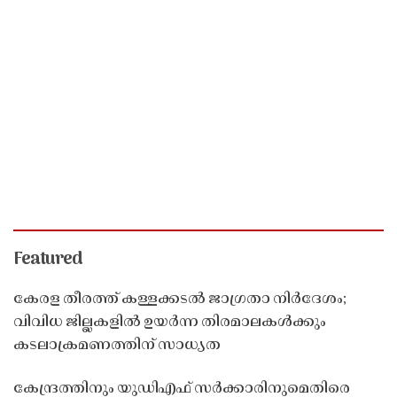
Featured
കേരള തീരത്ത് കള്ളക്കടൽ ജാഗ്രതാ നിർദേശം;
വിവിധ ജില്ലകളിൽ ഉയർന്ന തിരമാലകൾക്കും
കടലാക്രമണത്തിന് സാധ്യത
കേന്ദ്രത്തിനും യുഡിഎഫ് സർക്കാരിനുമെതിരെ