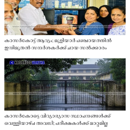
കാസർകോട്ട് ആദ്യം; മുളിയാർ പഞ്ചായത്തിൽ
ഇനിമുതൽ സന്ദർശകർക്ക് ചായ സൽക്കാരം
കാസർകോട്ടെ വിദ്യാഭ്യാസ സ്ഥാപനങ്ങൾക്ക്
വെള്ളിയാഴ്ച അവധി; പരീക്ഷകൾക്ക് മാറ്റമില്ല