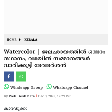
Fitr
May
Day
Eid
Al
Independence
Ad'ha
Day
Onam
HOME
KERALA
J&K
State
Watercolor | ജലഛായത്തിൽ ഒന്നാം
Haryana
സ്ഥാനം, വരയില്‍ സമ്മാനങ്ങള്‍
Assembly
State
Diwali
വാരിക്കൂട്ടി ദേവദര്‍ശന്‍
Elections
Assembly
Christmas
Elections
New-
Year
Republic
Whatsapp Group
Whatsapp Channel
Day
Budget
By
Web Desk Beta
Dec 9, 2023, 12:23 IST
Delhi
കാറഡുക്ക: