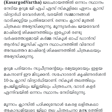
Election
Maha
(KasargodVartha)
ജലഛായത്തിൽ ഒന്നാം സ്ഥാനം
നേടിയ ഉദുമ ജി എച് എസ് സ്‌കൂളിലെ ഏഴാം ക്ലാസ്
Shivarathri
International
വിദ്യാര്‍ഥി ദേവദര്‍ശന്‍, വരയില്‍ സമ്മാനങ്ങള്‍
Women's
Anti-
വാരിക്കൂട്ടിയ പ്രതിഭയാണ്. രണ്ടാം ക്ലാസ് മുതല്‍
ചിത്രകല അഭ്യസിക്കുന്നു. മൂന്നുവര്‍ഷം ജയദേവന്‍
Day
Drug
Attukal
മാഷിന്റെ ശിക്ഷണത്തിലും ഇപ്പോള്‍ രണ്ടു
Campaign
Pongala
Holi
വര്‍ഷത്തോളമായി കര്‍മ്മ സ്‌കൂള്‍ ഓഫ് ഡാന്‍സ്
ആന്‍ഡ് മ്യൂസിക് എന്ന സ്ഥാപനത്തില്‍ വിനോദ്
2025
2025
IPL
അമ്പലത്തറ മാഷിന്റെ ശിക്ഷണത്തില്‍ ചിത്രകലയും
2025
Eid
അഭ്യസിക്കുന്നു.
Al-
Waqf
ഉദുമ പരിയാരം സുചീന്ദ്രന്റെയും രമ്യയുടെയും ഇളയ
Fitr
Bill
Vishu
മകനാണ് ഈ മിടുക്കന്‍. സഹോദരന്‍ കൃഷ്ണദര്‍ശന്‍
10-ാം ക്ലാസ് വിദ്യാര്‍ഥിയാണ്. സ്‌കൂള്‍ തലത്തിലും
2025
Controversy
Festival
Good
ഉപജില്ലയിലും ജില്ലയിലും ചിത്രരചന, വാടര്‍ കളര്‍
2025
Friday
Easter
എന്നിവയില്‍ ഒന്നാം സ്ഥാനം നേടിയിരുന്നു.
Observance
Sunday
By-
മൂന്നാം ക്ലാസില്‍ പഠിക്കുമ്പോള്‍ കേരള ലളിതകലാ
2025
2025
Election
Bihar
അകാഡമിയുടെ ജില്ലാ തല ചിത്രരചനാ മത്സരത്തില്‍