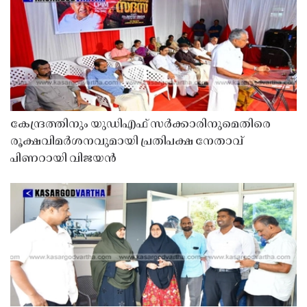
കേന്ദ്രത്തിനും യുഡിഎഫ് സർക്കാരിനുമെതിരെ
രൂക്ഷവിമർശനവുമായി പ്രതിപക്ഷ നേതാവ്
പിണറായി വിജയൻ