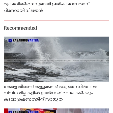
രൂക്ഷവിമർശനവുമായി പ്രതിപക്ഷ നേതാവ്
പിണറായി വിജയൻ
Recommended
കേരള തീരത്ത് കള്ളക്കടൽ ജാഗ്രതാ നിർദേശം;
വിവിധ ജില്ലകളിൽ ഉയർന്ന തിരമാലകൾക്കും
കടലാക്രമണത്തിന് സാധ്യത