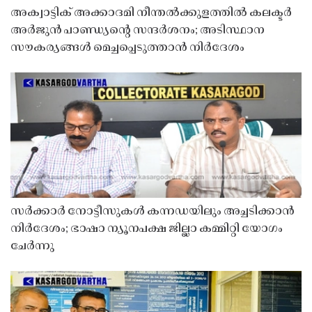
അക്വാട്ടിക് അക്കാദമി നീന്തൽക്കുളത്തിൽ കലക്ടർ
അർജുൻ പാണ്ഡ്യൻ്റെ സന്ദർശനം; അടിസ്ഥാന
സൗകര്യങ്ങൾ മെച്ചപ്പെടുത്താൻ നിർദേശം
സർക്കാർ നോട്ടീസുകൾ കന്നഡയിലും അച്ചടിക്കാൻ
നിർദേശം; ഭാഷാ ന്യൂനപക്ഷ ജില്ലാ കമ്മിറ്റി യോഗം
ചേർന്നു