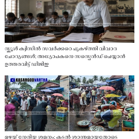
സ്കൂൾ ക്വിസിൽ സവർക്കറെ പുകഴ്ത്തി വിവാദ
ചോദ്യങ്ങൾ; അധ്യാപകനെ സസ്പെൻഡ് ചെയ്യാൻ
ഉത്തരവിട്ട് ഡിജിഇ
മഴയ്ക്ക് നേരിയ ശമനം; കടൽ ശാന്തമായതോടെ