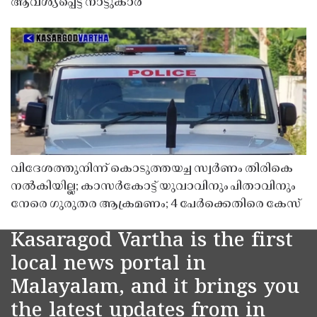
ആവശ്യപ്പെട്ട് നാട്ടുകാർ
വിദേശത്തുനിന്ന് കൊടുത്തയച്ച സ്വർണം തിരികെ
നൽകിയില്ല; കാസർകോട്ട് യുവാവിനും പിതാവിനും
നേരെ ഗുരുതര ആക്രമണം; 4 പേർക്കെതിരെ കേസ്
Kasaragod Vartha is the first
local news portal in
Malayalam, and it brings you
the latest updates from in