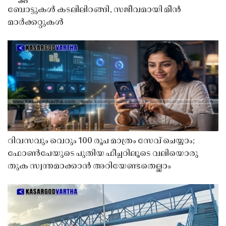
ബോട്ടുകൾ കടലിലിറങ്ങി, സജീവമായി മീൻ
മാർക്കറ്റുകൾ
ദിവസവും വെറും 100 രൂപ മാത്രം സേവ് ചെയ്യാം;
ഫോൺപേയുടെ പുതിയ ഫീച്ചറിലൂടെ വലിയൊരു
തുക സ്വന്തമാക്കാൻ അറിയേണ്ടതെല്ലാം