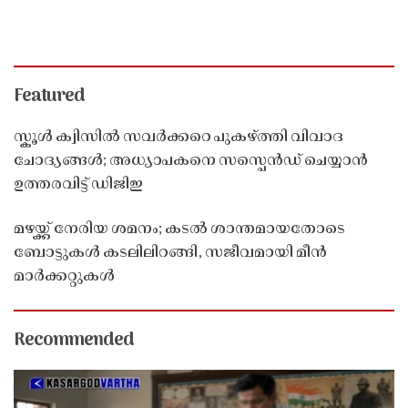
Featured
സ്കൂൾ ക്വിസിൽ സവർക്കറെ പുകഴ്ത്തി വിവാദ
ചോദ്യങ്ങൾ; അധ്യാപകനെ സസ്പെൻഡ് ചെയ്യാൻ
ഉത്തരവിട്ട് ഡിജിഇ
മഴയ്ക്ക് നേരിയ ശമനം; കടൽ ശാന്തമായതോടെ
ബോട്ടുകൾ കടലിലിറങ്ങി, സജീവമായി മീൻ
മാർക്കറ്റുകൾ
Recommended