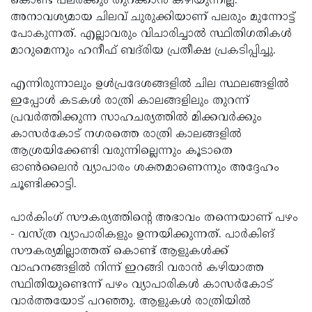
കൊണ്ട് പലർക്കും തുറക്കാൻ കഴിയുന്നില്ല.
അനാവശ്യമായ ചിലവ് ചുരുക്കിയാണ് പലരും മുന്നോട്ട്
പോകുന്നത്. എല്ലാവരും വിചാരിച്ചാൽ സ്ഥിതിഗതികൾ
മാറുമെന്നും ഹനീഫ് ബദ്‌രിയ പ്രതീക്ഷ പ്രകടിപ്പിച്ചു.
എന്നിരുന്നാലും ഉൾപ്രദേശങ്ങളിൽ ചില സ്ഥലങ്ങളിൽ
ഇപ്പോൾ കടകൾ രാത്രി കാലങ്ങളിലും തുറന്ന്
പ്രവർത്തിക്കുന്ന സാഹചര്യത്തിൽ മിക്കവർക്കും
കാസർകോട് നഗരത്തെ രാത്രി കാലങ്ങളിൽ
ആശ്രയിക്കേണ്ടി വരുന്നില്ലെന്നും കൂടാതെ
ഓൺലൈൻ വ്യാപാരം ശക്തമാണെന്നും അദ്ദേഹം
ചൂണ്ടിക്കാട്ടി.
പാർകിംഗ് സൗകര്യത്തിന്റെ അഭാവം തന്നെയാണ് പഴം
- വസ്ത്ര വ്യാപാരികളും ഉന്നയിക്കുന്നത്. പാർകിങ്
സൗകര്യമില്ലാത്തത് കൊണ്ട് ആളുകൾക്ക്
വാഹനങ്ങളിൽ നിന്ന് ഇറങ്ങി വരാൻ കഴിയാത്ത
സ്ഥിതിയുണ്ടെന്ന് പഴം വ്യാപാരികൾ കാസർകോട്
വാർത്തയോട് പറഞ്ഞു. ആളുകൾ രാത്രിയിൽ