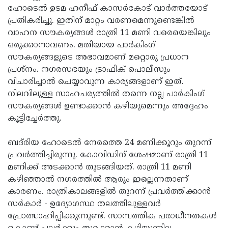
ഹോടെൽ ഉടമ ഹനീഫ് കാസർകോട് വാർത്തയോട്
പ്രതികരിച്ചു. ഇതിന് മാറ്റം വരണമെന്നുണ്ടെങ്കിൽ
വാഹന സൗകര്യങ്ങൾ രാത്രി 11 മണി വരെയെങ്കിലും
ഒരുക്കാനാവണം. മതിയായ പാർകിംഗ്
സൗകര്യങ്ങളുടെ അഭാവമാണ് മറ്റൊരു പ്രധാന
പ്രശ്നം. നഗരസഭയും ട്രാഫിക് പൊലീസും
വിചാരിച്ചാൽ ചെയ്യാവുന്ന കാര്യങ്ങളാണ് ഇത്.
നിലവിലുള്ള സാഹചര്യത്തിൽ തന്നെ നല്ല പാർകിംഗ്
സൗകര്യങ്ങൾ ഉണ്ടാക്കാൻ കഴിയുമെന്നും അദ്ദേഹം
കൂട്ടിച്ചേർത്തു.
ബദ്‌രിയ ഹോടെൽ നേരത്തെ 24 മണിക്കൂറും തുറന്ന്
പ്രവർത്തിച്ചിരുന്നു. കോവിഡിന് ശേഷമാണ് രാത്രി 11
മണിക്ക് അടക്കാൻ തുടങ്ങിയത്. രാത്രി 11 മണി
കഴിഞ്ഞാൽ നഗരത്തിൽ ആരും ഇല്ലെന്നതാണ്
കാരണം. രാത്രികാലങ്ങളിൽ തുറന്ന് പ്രവർത്തിക്കാൻ
സർകാർ - ഉദ്യോഗസ്ഥ തലത്തിലുള്ളവർ
പ്രോത്സാഹിപ്പിക്കുന്നുണ്ട്. സാമ്പത്തിക പരാധീനതകൾ