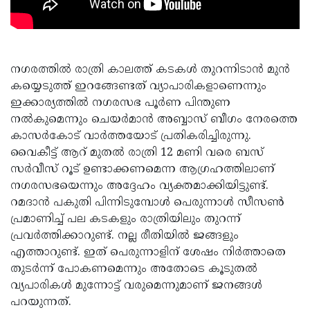
നഗരത്തിൽ രാത്രി കാലത്ത് കടകൾ തുറന്നിടാൻ മുൻ
കയ്യെടുത്ത് ഇറങ്ങേണ്ടത് വ്യാപാരികളാണെന്നും
ഇക്കാര്യത്തിൽ നഗരസഭ പൂർണ പിന്തുണ
നൽകുമെന്നും ചെയർമാൻ അബ്ബാസ് ബീഗം നേരത്തെ
കാസർകോട് വാർത്തയോട് പ്രതികരിച്ചിരുന്നു.
വൈകീട്ട് ആറ് മുതൽ രാത്രി 12 മണി വരെ ബസ്
സർവീസ് റൂട് ഉണ്ടാക്കണമെന്ന ആഗ്രഹത്തിലാണ്
നഗരസഭയെന്നും അദ്ദേഹം വ്യക്തമാക്കിയിട്ടുണ്ട്.
റമദാൻ പകുതി പിന്നിടുമ്പോൾ പെരുന്നാൾ സീസൺ
പ്രമാണിച്ച് പല കടകളും രാത്രിയിലും തുറന്ന്
പ്രവർത്തിക്കാറുണ്ട്. നല്ല രീതിയിൽ ജങ്ങളും
എത്താറുണ്ട്. ഇത് പെരുന്നാളിന് ശേഷം നിർത്താതെ
തുടർന്ന് പോകണമെന്നും അതോടെ കൂടുതൽ
വ്യപാരികൾ മുന്നോട്ട് വരുമെന്നുമാണ് ജനങ്ങൾ
പറയുന്നത്.