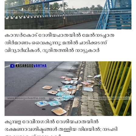
കാസർകോട് ദേശീയപാതയിൽ മേൽനടപ്പാത
നിർമാണം വൈകുന്നു; മതിൽ ചാടിക്കടന്ന്
വിദ്യാർഥികൾ, ദുരിതത്തിൽ നാട്ടുകാർ
കുമ്പള ദേവീനഗറിൽ ദേശീയപാതയിൽ
ഭക്ഷണാവശിഷ്ടങ്ങൾ തള്ളിയ നിലയിൽ; നടപടി