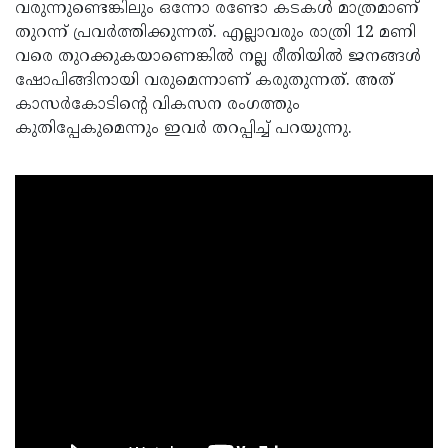
വരുന്നുണ്ടെങ്കിലും ഒന്നോ രണ്ടോ കടകൾ മാത്രമാണ്
തുറന്ന് പ്രവർത്തിക്കുന്നത്. എല്ലാവരും രാത്രി 12 മണി
വരെ തുറക്കുകയാണെങ്കിൽ നല്ല രീതിയിൽ ജനങ്ങൾ
ഷോപിങ്ങിനായി വരുമെന്നാണ് കരുതുന്നത്. അത്
കാസർകോടിന്റെ വികസന രംഗത്തും
കുതിപ്പേകുമെന്നും ഇവർ തറപ്പിച്ച് പറയുന്നു.