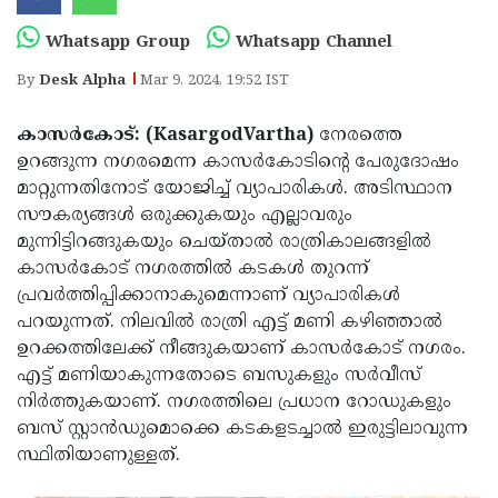
Election
Maha
Whatsapp Group
Whatsapp Channel
Shivarathri
International
By
Desk Alpha
Mar 9, 2024, 19:52 IST
Women's
Anti-
Day
Drug
Attukal
കാസർകോട്: (KasargodVartha)
നേരത്തെ
ഉറങ്ങുന്ന നഗരമെന്ന കാസർകോടിന്റെ പേരുദോഷം
Campaign
Pongala
Holi
മാറ്റുന്നതിനോട് യോജിച്ച് വ്യാപാരികൾ. അടിസ്ഥാന
2025
2025
IPL
സൗകര്യങ്ങൾ ഒരുക്കുകയും എല്ലാവരും
മുന്നിട്ടിറങ്ങുകയും ചെയ്‌താൽ രാത്രികാലങ്ങളിൽ
2025
Eid
കാസർകോട് നഗരത്തിൽ കടകൾ തുറന്ന്
Al-
Waqf
പ്രവർത്തിപ്പിക്കാനാകുമെന്നാണ് വ്യാപാരികൾ
പറയുന്നത്. നിലവിൽ രാത്രി എട്ട് മണി കഴിഞ്ഞാൽ
Fitr
Bill
Vishu
ഉറക്കത്തിലേക്ക് നീങ്ങുകയാണ് കാസർകോട് നഗരം.
2025
Controversy
Festival
Good
എട്ട് മണിയാകുന്നതോടെ ബസുകളും സർവീസ്
നിർത്തുകയാണ്. നഗരത്തിലെ പ്രധാന റോഡുകളും
2025
Friday
Easter
ബസ് സ്റ്റാൻഡുമൊക്കെ കടകളടച്ചാല്‍ ഇരുട്ടിലാവുന്ന
Observance
Sunday
By-
സ്ഥിതിയാണുള്ളത്.
2025
2025
Election
Bihar