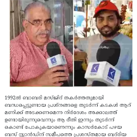
Updates
Assembly
Kerala
Polls
Local
Look
Body
Back
Election
2025
1992ൽ ബാബരി മസ്ജിദ് തകർത്തതുമായി
ബന്ധപ്പെട്ടുണ്ടായ പ്രശ്നങ്ങളെ തുടർന്ന് കടകൾ ആറ്
മണിക്ക് അടക്കണമെന്ന നിർദേശം അക്കാലത്ത്
ഉണ്ടായിരുന്നുവെന്നും ആ രീതി ഇന്നും തുടർന്ന്
കൊണ്ട് പോകുകയാണെന്നും കാസർകോട് പഴയ
ബസ് സ്റ്റാൻഡിന് സമീപത്തെ പ്രശസ്തമായ ബദ്‌രിയ