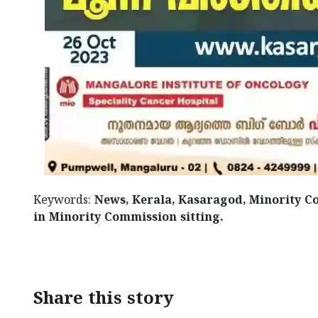
Keywords:
News, Kerala, Kasaragod, Minority Co
in Minority Commission sitting.
< !- START disable copy paste -->
Share this story