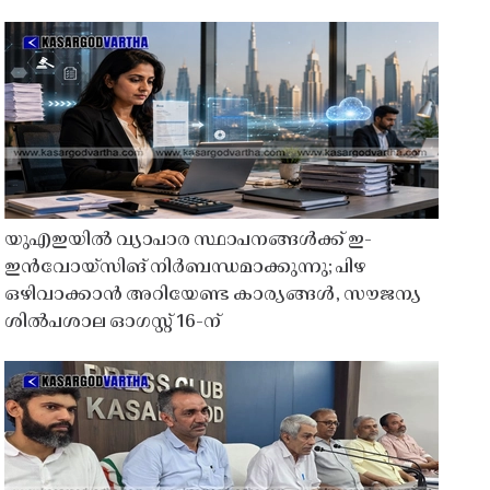
യുഎഇയിൽ വ്യാപാര സ്ഥാപനങ്ങൾക്ക് ഇ-
ഇൻവോയ്സിങ് നിർബന്ധമാക്കുന്നു; പിഴ
ഒഴിവാക്കാൻ അറിയേണ്ട കാര്യങ്ങൾ, സൗജന്യ
ശിൽപശാല ഓഗസ്റ്റ് 16-ന്