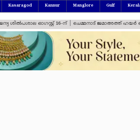
Kasaragod
Kannur
Manglore
Gulf
Keral