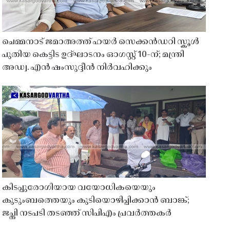
ചെമ്മനാട് ജമാഅത്ത് ഹയർ സെക്കൻഡറി സ്കൂൾ
പുതിയ കെട്ടിട ഉദ്ഘാടനം ഓഗസ്റ്റ് 10-ന്; മന്ത്രി
അഡ്വ. എൻ ഷംസുദ്ദീൻ നിർവഹിക്കും
കിടപ്പുരോഗിയായ വയോധികയെയും
കുടുംബത്തെയും കുടിയൊഴിപ്പിക്കാൻ ബാങ്ക്;
ജപ്തി നടപടി തടഞ്ഞ് സിപിഎം പ്രവർത്തകർ