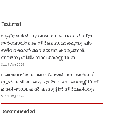
Featured
യുഎഇയിൽ വ്യാപാര സ്ഥാപനങ്ങൾക്ക് ഇ-
ഇൻവോയ്സിങ് നിർബന്ധമാക്കുന്നു; പിഴ
ഒഴിവാക്കാൻ അറിയേണ്ട കാര്യങ്ങൾ,
സൗജന്യ ശിൽപശാല ഓഗസ്റ്റ് 16-ന്
Sun,9 Aug 2026
ചെമ്മനാട് ജമാഅത്ത് ഹയർ സെക്കൻഡറി
സ്കൂൾ പുതിയ കെട്ടിട ഉദ്ഘാടനം ഓഗസ്റ്റ് 10-ന്;
മന്ത്രി അഡ്വ. എൻ ഷംസുദ്ദീൻ നിർവഹിക്കും
Sun,9 Aug 2026
Recommended