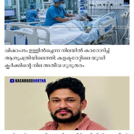
വിഷാംശം ഉള്ളിൽച്ചെന്ന നിലയിൽ കാറോടിച്ച്
ആശുപത്രിയിലെത്തി; കളക്ടറേറ്റിലെ യുഡി
ക്ലർക്കിൻ്റെ നില അതീവ ഗുരുതരം