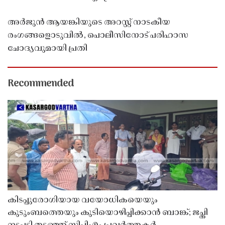
അർജുൻ ആയങ്കിയുടെ അറസ്റ്റ് നാടകീയ
രംഗങ്ങളൊടുവിൽ, പൊലീസിനോട് പരിഹാസ
ചോദ്യവുമായി പ്രതി
Recommended
കിടപ്പുരോഗിയായ വയോധികയെയും
കുടുംബത്തെയും കുടിയൊഴിപ്പിക്കാൻ ബാങ്ക്; ജപ്തി