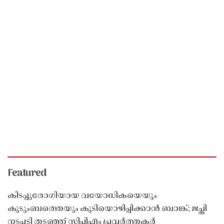
Featured
കിടപ്പുരോഗിയായ വയോധികയെയും
കുടുംബത്തെയും കുടിയൊഴിപ്പിക്കാൻ ബാങ്ക്; ജപ്തി
നടപടി തടഞ്ഞ് സിപിഎം പ്രവർത്തകർ