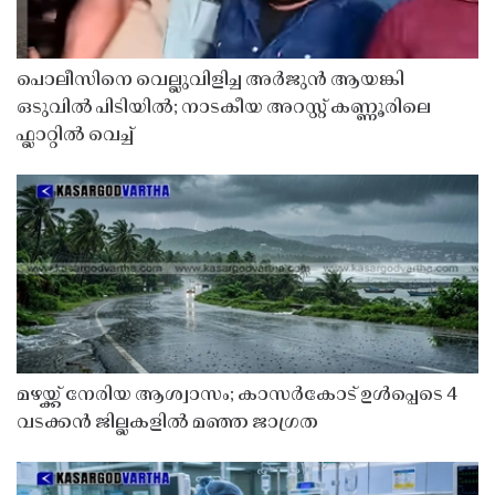
പൊലീസിനെ വെല്ലുവിളിച്ച അർജുൻ ആയങ്കി
ഒടുവിൽ പിടിയിൽ; നാടകീയ അറസ്റ്റ് കണ്ണൂരിലെ
ഫ്ലാറ്റിൽ വെച്ച്
മഴയ്ക്ക് നേരിയ ആശ്വാസം; കാസർകോട് ഉൾപ്പെടെ 4
വടക്കൻ ജില്ലകളിൽ മഞ്ഞ ജാഗ്രത