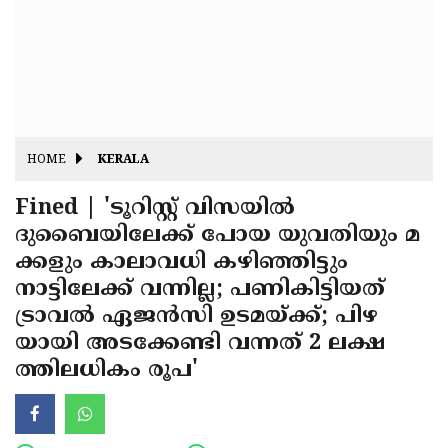
Fitr
May
Day
Eid
Al
Independence
Ad'ha
Day
Onam
HOME
KERALA
J&K
State
Fined | 'ടൂറിസ്റ്റ് വിസയില്‍
Haryana
ദുബൈയിലേക്ക് പോയ യുവതിയും മ
Assembly
State
Diwali
ക്കളും കാലാവധി കഴിഞ്ഞിട്ടും
Elections
Assembly
Christmas
നാട്ടിലേക്ക് വന്നില്ല; പണികിട്ടിയത്
Elections
ട്രാവല്‍ ഏജന്‍സി ഉടമയ്ക്ക്; പിഴ
New-
യായി അടക്കേണ്ടി വന്നത് 2 ലക്ഷ
Year
Republic
ത്തിലധികം രൂപ'
Day
Budget
Delhi