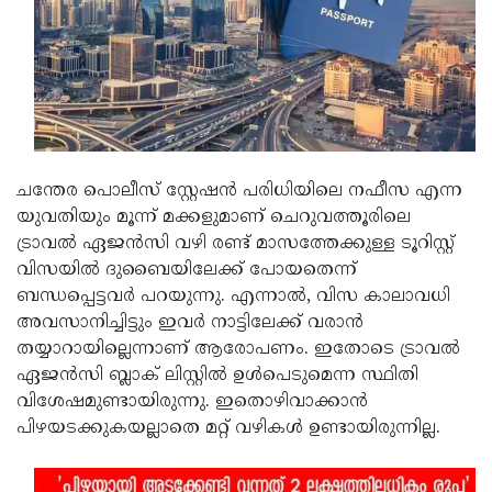
Updates
Assembly
Kerala
Polls
Local
Look
Body
Back
Election
2025
ചന്തേര പൊലീസ് സ്റ്റേഷന്‍ പരിധിയിലെ നഫീസ എന്ന
യുവതിയും മൂന്ന് മക്കളുമാണ് ചെറുവത്തൂരിലെ
ട്രാവല്‍ ഏജന്‍സി വഴി രണ്ട് മാസത്തേക്കുള്ള ടൂറിസ്റ്റ്
വിസയില്‍ ദുബൈയിലേക്ക് പോയതെന്ന്
ബന്ധപ്പെട്ടവര്‍ പറയുന്നു. എന്നാല്‍, വിസ കാലാവധി
അവസാനിച്ചിട്ടും ഇവര്‍ നാട്ടിലേക്ക് വരാന്‍
തയ്യാറായില്ലെന്നാണ് ആരോപണം. ഇതോടെ ട്രാവല്‍
ഏജന്‍സി ബ്ലാക് ലിസ്റ്റില്‍ ഉള്‍പെടുമെന്ന സ്ഥിതി
വിശേഷമുണ്ടായിരുന്നു. ഇതൊഴിവാക്കാന്‍
പിഴയടക്കുകയല്ലാതെ മറ്റ് വഴികള്‍ ഉണ്ടായിരുന്നില്ല.