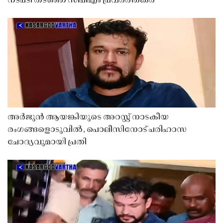
നടപടി തടഞ്ഞ് സിപിഎം പ്രവർത്തകർ
അർജുൻ ആയങ്കിയുടെ അറസ്റ്റ് നാടകീയ
രംഗങ്ങളൊടുവിൽ, പൊലീസിനോട് പരിഹാസ
ചോദ്യവുമായി പ്രതി