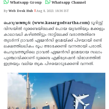
Election
Maha
Whatsapp Group
Whatsapp Channel
Shivarathri
International
By
Web Desk Hub
Aug 8, 2023, 18:36 IST
Women's
Anti-
ചെറുവത്തൂര്‍: (www.kasargodvartha.com)
ടൂറിസ്റ്റ്
Day
Drug
Attukal
വിസയില്‍ ദുബൈയിലേക്ക് പോയ യുവതിയും മക്കളും
കാലാവധി കഴിഞ്ഞിട്ടും നാട്ടിലേക്ക് വരാത്തതിനെ
Campaign
Pongala
Holi
തുടര്‍ന്ന് ട്രാവല്‍ ഏജന്‍സി ഉടമയ്ക്ക് പിഴയായി രണ്ട്
2025
2025
IPL
ലക്ഷത്തിലധികം രൂപ അടക്കേണ്ടി വന്നതായി പരാതി.
ചെറുവത്തൂരിലെ ട്രാവല്‍ ഏജന്‍സി ഉടമയായ സലാം
2025
Eid
പുഞ്ചാവിക്കാണ് ദുബൈ എമിഗ്രേഷന്‍ വിഭാഗത്തില്‍
Al-
Waqf
ഇത്രയും വലിയ തുക പിഴയൊടുക്കേണ്ടി വന്നത്.
Fitr
Bill
Vishu
2025
Controversy
Festival
Good
2025
Friday
Easter
Observance
Sunday
By-
2025
2025
Election
Bihar