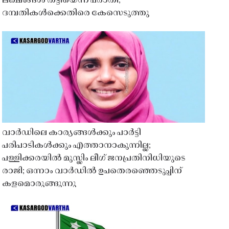
ലക്ഷങ്ങൾ തട്ടിയെന്ന പരാതി;
ദമ്പതികൾക്കെതിരെ കേസെടുത്തു
വാർഡിലെ കാര്യങ്ങൾക്കും പാർട്ടി
പരിപാടികൾക്കും എത്താനാകുന്നില്ല;
പള്ളിക്കരയിൽ മുസ്ലിം ലീഗ് ജനപ്രതിനിധിയുടെ
രാജി; ഒന്നാം വാർഡിൽ ഉപതെരഞ്ഞെടുപ്പിന്
കളമൊരുങ്ങുന്നു