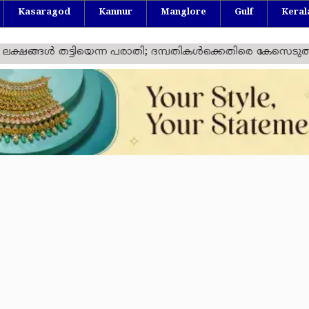
Kasaragod
Kannur
Manglore
Gulf
Keral