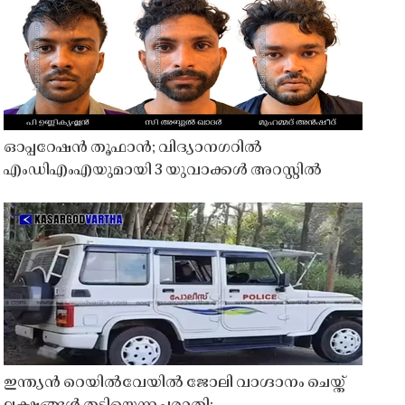
ഓപ്പറേഷൻ തൂഫാൻ; വിദ്യാനഗറിൽ
എംഡിഎംഎയുമായി 3 യുവാക്കൾ അറസ്റ്റിൽ
ഇന്ത്യൻ റെയിൽവേയിൽ ജോലി വാഗ്ദാനം ചെയ്ത്