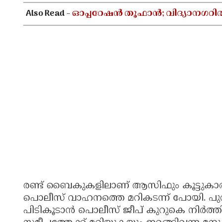
Also Read -
ഓപ്പറേഷൻ തൂഫാൻ; വിദ്യാനഗറി
രണ്ട് ബൈകുകളിലാണ് ആസിഫും കൂട്ടുകാ
പൊലീസ് വാഹനത്തെ മറികടന്ന് പോയി. 
പിടികൂടാന്‍ പൊലീസ് ജീപ് കുറുകെ നിര