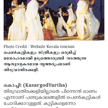
Election
Maha
Shivarathri
International
Women's
Anti-
Day
Drug
Attukal
Campaign
Pongala
Holi
2025
2025
IPL
Photo Credit : Website Kerala tourism
പെണ്‍കുട്ടികളും സ്ത്രീകളും ഒരുമിച്ച്
2025
Eid
മനോഹരമായി ഉടുത്തൊരുങ്ങി നടത്തുന്ന
Al-
Waqf
ആസ്വാദ്യകരമായ നൃത്തരൂപമാണ്
തിരുവാതിരക്കളി.
Fitr
Bill
Vishu
2025
Controversy
Festival
Good
കൊച്ചി: (KasargodVartha)
2025
Friday
Easter
തിരുവാതിരക്കളിയില്ലാതെ പിന്നെന്ത് ഓണം
Observance
Sunday
എന്നാണ് പണ്ടുകാലങ്ങളില്‍ പെണ്‍കുട്ടികള്‍
By-
ചോദിക്കാറുള്ളത്. കുട്ടികളെന്നോ
2025
2025
Election
Bihar