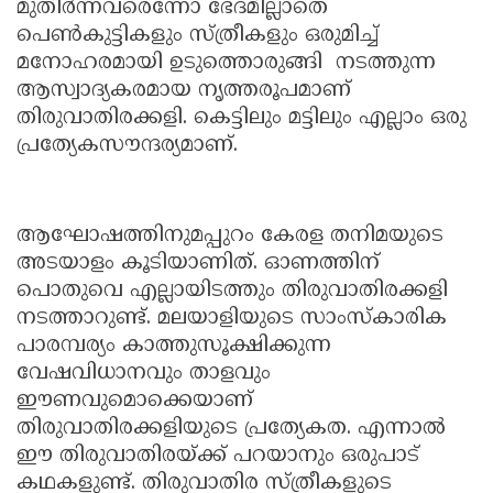
മുതിര്‍ന്നവരെന്നോ ഭേദമില്ലാതെ
Updates
Assembly
Kerala
പെണ്‍കുട്ടികളും സ്ത്രീകളും ഒരുമിച്ച്
മനോഹരമായി ഉടുത്തൊരുങ്ങി നടത്തുന്ന
Polls
Local
Look
ആസ്വാദ്യകരമായ നൃത്തരൂപമാണ്
Body
Back
തിരുവാതിരക്കളി. കെട്ടിലും മട്ടിലും എല്ലാം ഒരു
Election
പ്രത്യേകസൗന്ദര്യമാണ്.
2025
ആഘോഷത്തിനുമപ്പുറം കേരള തനിമയുടെ
അടയാളം കൂടിയാണിത്. ഓണത്തിന്
പൊതുവെ എല്ലായിടത്തും തിരുവാതിരക്കളി
നടത്താറുണ്ട്. മലയാളിയുടെ സാംസ്‌കാരിക
പാരമ്പര്യം കാത്തുസൂക്ഷിക്കുന്ന
വേഷവിധാനവും താളവും
ഈണവുമൊക്കെയാണ്
തിരുവാതിരക്കളിയുടെ പ്രത്യേകത. എന്നാല്‍
ഈ തിരുവാതിരയ്ക്ക് പറയാനും ഒരുപാട്
കഥകളുണ്ട്. തിരുവാതിര സ്ത്രീകളുടെ