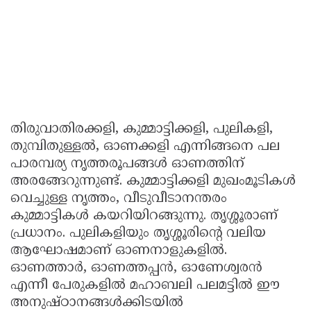
തിരുവാതിരക്കളി, കുമ്മാട്ടിക്കളി, പുലികളി,
തുമ്പിതുള്ളല്‍, ഓണക്കളി എന്നിങ്ങനെ പല
പാരമ്പര്യ നൃത്തരൂപങ്ങള്‍ ഓണത്തിന്
അരങ്ങേറുന്നുണ്ട്. കുമ്മാട്ടിക്കളി മുഖംമൂടികള്‍
വെച്ചുള്ള നൃത്തം, വീടുവീടാനന്തരം
കുമ്മാട്ടികള്‍ കയറിയിറങ്ങുന്നു. തൃശ്ശൂരാണ്
പ്രധാനം. പുലികളിയും തൃശ്ശൂരിന്റെ വലിയ
ആഘോഷമാണ് ഓണനാളുകളില്‍.
ഓണത്താര്‍, ഓണത്തപ്പന്‍, ഓണേശ്വരന്‍
എന്നീ പേരുകളില്‍ മഹാബലി പലമട്ടില്‍ ഈ
അനുഷ്ഠാനങ്ങള്‍ക്കിടയില്‍