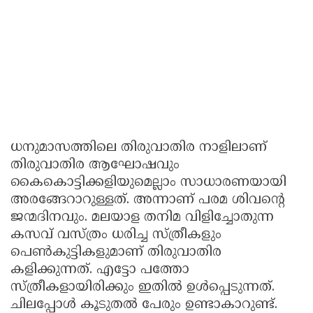
ധനുമാസത്തിലെ തിരുവാതിര നാളിലാണ്
തിരുവാതിര ആഘോഷവും
കൈകൊട്ടിക്കളിയുമെല്ലാം സാധാരണയായി
അരങ്ങേറാറുള്ളത്. അന്നാണ് പരമ ശിവന്റെ
ജന്മദിനവും. മലയാള തനിമ വിളിച്ചോതുന്ന
കസവ് വസ്ത്രം ധരിച്ച സ്ത്രീകളും
പെണ്‍കുട്ടികളുമാണ് തിരുവാതിര
കളിക്കുന്നത്. എട്ടോ പത്തോ
സ്ത്രീകളായിരിക്കും ഇതില്‍ ഉള്‍പ്പെടുന്നത്.
ചിലപ്പോള്‍ കൂടുതല്‍ പേരും ഉണ്ടാകാറുണ്ട്.