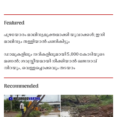
Featured
പുഴയോരം മാലിന്യമുക്തമാക്കി യുവാക്കൾ; ഇനി
മാലിന്യം തള്ളിയാൽ പണികിട്ടും
ഡാമുകളിലും നദികളിലുമായി 5,000 കോടിയുടെ
മണൽ; ശാസ്ത്രീയമായി നീക്കിയാൽ ഖജനാവ്
നിറയും, വെള്ളപ്പൊക്കവും തടയാം
Recommended