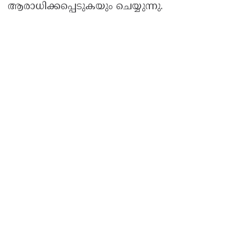
ആരാധിക്കപ്പെടുകയും ചെയ്യുന്നു.