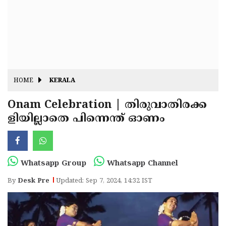
Fitr
May
Day
Eid
Al
Independence
Ad'ha
Day
Onam
HOME
KERALA
J&K
State
Onam Celebration | തിരുവാതിരക്ക
Haryana
ളിയില്ലാതെ പിന്നെന്ത് ഓണം
Assembly
State
Diwali
Elections
Assembly
Christmas
Elections
New-
Whatsapp Group
Whatsapp Channel
Year
Republic
By
Desk Pre
Updated: Sep 7, 2024, 14:32 IST
Day
Budget
Delhi