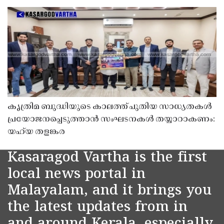
കൃത്രിമ ബുദ്ധിയുടെ കാലത്ത് പുതിയ സാധ്യതകൾ
പ്രയോജനപ്പെടുത്താൻ സംഘടനകൾ തയ്യാറാകണം:
യഹ്‌യ തളങ്കര
Kasaragod Vartha is the first
local news portal in
Malayalam, and it brings you
the latest updates from in