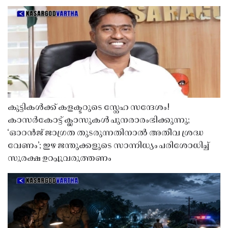
കുട്ടികൾക്ക് കളക്ടറുടെ സ്നേഹ സന്ദേശം!
കാസർകോട്ട് ക്ലാസുകൾ പുനരാരംഭിക്കുന്നു;
‘ഓറൻജ് ജാഗ്രത തുടരുന്നതിനാൽ അതീവ ശ്രദ്ധ
വേണം’; ഇഴ ജന്തുക്കളുടെ സാന്നിധ്യം പരിശോധിച്ച്
സുരക്ഷ ഉറപ്പുവരുത്തണം