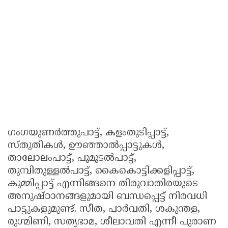
ഗംഗയുണര്‍ത്തുപാട്ട്, കളംതുടിപ്പാട്ട്,
സ്തുതികള്‍, ഊഞ്ഞാല്‍പ്പാട്ടുകള്‍,
താലോലംപാട്ട്, പൂമൂടല്‍പാട്ട്,
തുമ്പിതുള്ളല്‍പാട്ട്, കൈകൊട്ടിക്കളിപ്പാട്ട്,
കുമ്മിപ്പാട്ട് എന്നിങ്ങനെ തിരുവാതിരയുടെ
അനുഷ്ഠാനങ്ങളുമായി ബന്ധപ്പെട്ട് നിരവധി
പാട്ടുകളുമുണ്ട്. സീത, പാര്‍വതി, ശകുന്തള,
രുഗ്മിണി, സത്യഭാമ, ശീലാവതി എന്നീ പുരാണ