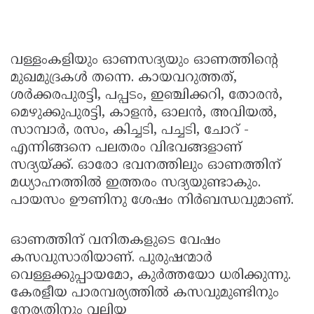
വള്ളംകളിയും ഓണസദ്യയും ഓണത്തിന്റെ
മുഖമുദ്രകള്‍ തന്നെ. കായവറുത്തത്,
ശര്‍ക്കരപുരട്ടി, പപ്പടം, ഇഞ്ചിക്കറി, തോരന്‍,
മെഴുക്കുപുരട്ടി, കാളന്‍, ഓലന്‍, അവിയല്‍,
സാമ്പാര്‍, രസം, കിച്ചടി, പച്ചടി, ചോറ് -
എന്നിങ്ങനെ പലതരം വിഭവങ്ങളാണ്
സദ്യയ്ക്ക്. ഓരോ ഭവനത്തിലും ഓണത്തിന്
മധ്യാഹ്നത്തില്‍ ഇത്തരം സദ്യയുണ്ടാകും.
പായസം ഊണിനു ശേഷം നിര്‍ബന്ധവുമാണ്.
ഓണത്തിന് വനിതകളുടെ വേഷം
കസവുസാരിയാണ്. പുരുഷന്മാര്‍
വെള്ളക്കുപ്പായമോ, കുര്‍ത്തയോ ധരിക്കുന്നു.
കേരളീയ പാരമ്പര്യത്തില്‍ കസവുമുണ്ടിനും
നേര്യതിനും വലിയ