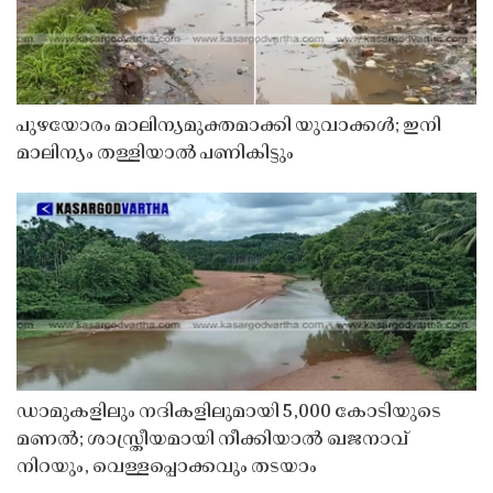
പുഴയോരം മാലിന്യമുക്തമാക്കി യുവാക്കൾ; ഇനി
മാലിന്യം തള്ളിയാൽ പണികിട്ടും
ഡാമുകളിലും നദികളിലുമായി 5,000 കോടിയുടെ
മണൽ; ശാസ്ത്രീയമായി നീക്കിയാൽ ഖജനാവ്
നിറയും, വെള്ളപ്പൊക്കവും തടയാം