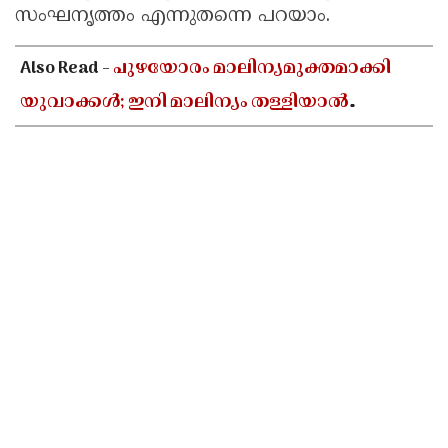
സംഘനൃത്തം എന്നുതന്നെ പറയാം.
Also Read -
പുഴയോരം മാലിന്യമുക്തമാക്കി
യുവാക്കൾ; ഇനി മാലിന്യം തള്ളിയാൽ
പണികിട്ടും