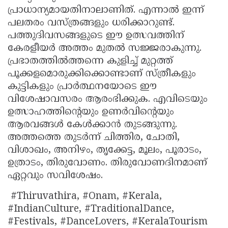
പ്രാധാന്യമായതിനാലാണിത്. എന്നാല്‍ ഇന്ന്
പലതരം വസ്ത്രങ്ങളും ധരിക്കാറുണ്ട്.
പത്തുദിവസങ്ങളുടെ ഈ ഉത്സവത്തിന്
കേരളീയര്‍ അത്തം മുതല്‍ സജ്ജരാകുന്നു.
പ്രഭാതത്തില്‍ത്തന്നെ കുളിച്ച് മുറ്റത്ത്
പൂക്കളമൊരുക്കിക്കൊണ്ടാണ് സ്ത്രീകളും
കുട്ടികളും പ്രാര്‍ത്ഥനയോടെ ഈ
വിശേഷാവസരം ആരംഭിക്കുക. എവിടെയും
ഉത്സാഹത്തിന്റെയും ഉണര്‍വിന്റെയും
ആരവങ്ങള്‍ കേള്‍ക്കാന്‍ തുടങ്ങുന്നു.
അത്തത്തെ തുടര്‍ന്ന് ചിത്തിര, ചോതി,
വിശാഖം, അനിഴം, തൃക്കേട്ട, മൂലം, പൂരാടം,
ഉത്രാടം, തിരുവോണം. തിരുവോണദിനമാണ്
ഏറ്റവും സവിശേഷം.
#Thiruvathira, #Onam, #Kerala,
#IndianCulture, #TraditionalDance,
#Festivals, #DanceLovers, #KeralaTourism