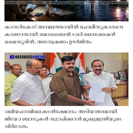
കാസർകോട് അമ്പലത്തറയിൽ പൊലീസുകാരനെ
കാണാതായി; മൊബൈൽ ടവർ ലൊക്കേഷൻ
മൈസൂരിൽ, അന്വേഷണം ഊർജിതം
വലിയപറമ്പിലെ കടൽക്ഷോഭം; അടിയന്തരമായി
ജിയോ ബാഗുകൾ സ്ഥാപിക്കാൻ മുഖ്യമന്ത്രിയുടെ
നിർദേശം