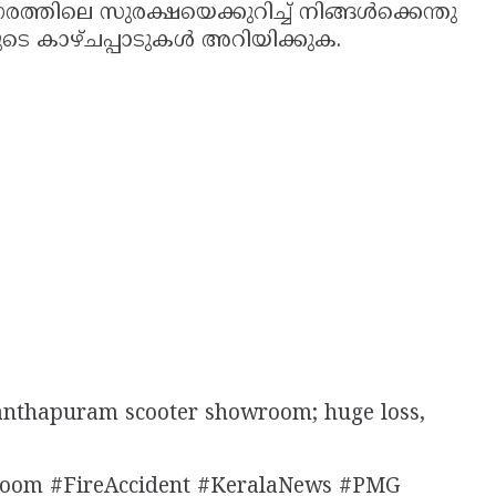
ത്തിലെ സുരക്ഷയെക്കുറിച്ച് നിങ്ങൾക്കെന്തു
ളുടെ കാഴ്ചപ്പാടുകൾ അറിയിക്കുക.
nanthapuram scooter showroom; huge loss,
oom #FireAccident #KeralaNews #PMG