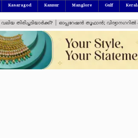
Kasaragod
Kannur
Manglore
Gulf
Keral