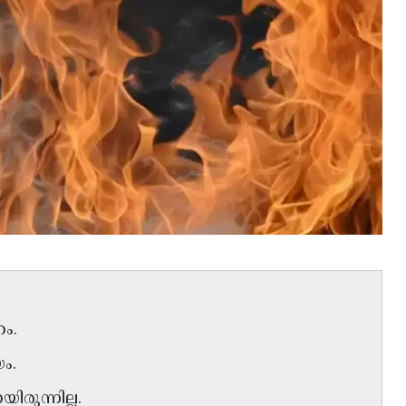
ം.
ം.
ുന്നില്ല.