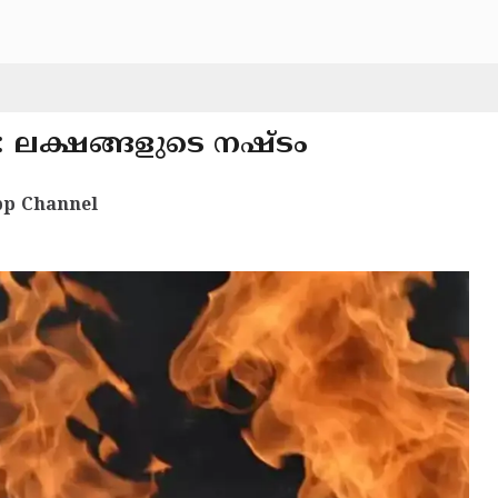
ം: ലക്ഷങ്ങളുടെ നഷ്ടം
p Channel