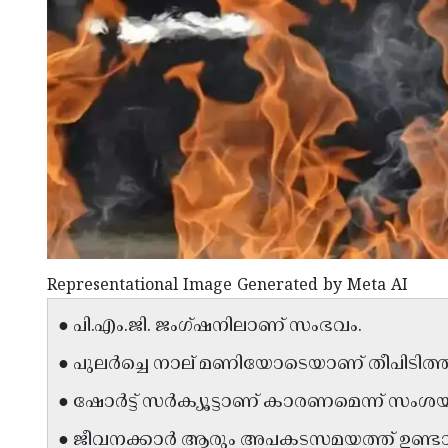
Representational Image Generated by Meta AI
● പി.എം.ജി. ജംഗ്ഷനിലാണ് സംഭവം.
● പുലർച്ചെ നാല് മണിയോടെയാണ് തീപിടിത്ത
● ഷോർട്ട് സർക്യൂട്ടാണ് കാരണമെന്ന് സംശയ
● ജീവനക്കാർ ആരും അപകടസമയത്ത് ഉണ്ടായിര