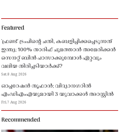
Featured
'ഫ്രണ്ട്' ട്രംപിന്റെ ചതി, കബളിപ്പിക്കപ്പെടുന്നത്
ഇന്ത്യ; 100% താരിഫ് ചുമത്താൻ അമേരിക്കൻ
സെനറ്റ് ബിൽ പാസാക്കുമ്പോൾ ഏറ്റവും
വലിയ തിരിച്ചടിയാർക്ക്?
Sat,8 Aug 2026
ഓപ്പറേഷൻ തൂഫാൻ; വിദ്യാനഗറിൽ
എംഡിഎംഎയുമായി 3 യുവാക്കൾ അറസ്റ്റിൽ
Fri,7 Aug 2026
Recommended