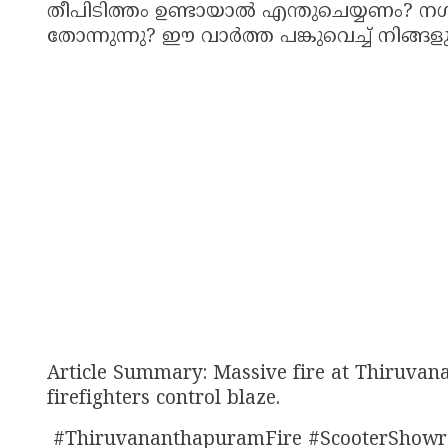
തീപിടിത്തം ഉണ്ടായാൽ എന്തുചെയ്യണം? നഗര
തോന്നുന്നു? ഈ വാർത്ത പങ്കുവെച്ച് നിങ്ങ
Article Summary: Massive fire at Thiruva
firefighters control blaze.
#ThiruvananthapuramFire #ScooterShowr