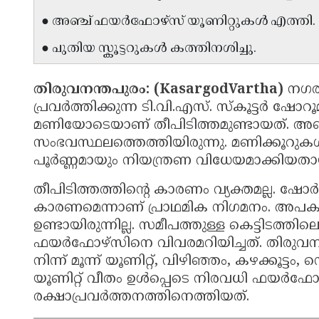
● അഞ്ച് ഫയർഫോഴ്സ് യൂണിറ്റുകൾ എത്തി.
● പുതിയ സ്കൂട്ടറുകൾ കത്തിനശിച്ചു.
തിരുവനന്തപുരം:
(KasargodVartha)
നഗരത
പ്രവർത്തിക്കുന്ന ടി.വി.എസ്. സ്കൂട്ടർ ഷോറ
മണിയോടെയാണ് തീപിടിത്തമുണ്ടായത്. അഞ
സംഭവസ്ഥലത്തെത്തിയിരുന്നു. മണിക്കൂറുക
പൂർണ്ണമായും നിയന്ത്രണ വിധേയമാക്കിയത
തീപിടിത്തത്തിൻ്റെ കാരണം വ്യക്തമല്ല. ഷോർട്ട
കാരണമെന്നാണ് പ്രാഥമിക നിഗമനം. അപ
ഉണ്ടായിരുന്നില്ല. സമീപത്തുള്ള കെട്ടിടത്
ഫയർഫോഴ്സിനെ വിവരമറിയിച്ചത്. തിരുവനന്തപ
നിന്ന് മൂന്ന് യൂണിറ്റ്, വിഴിഞ്ഞം, കഴക്കൂട്ട
യൂണിറ്റ് വീതം ഉൾപ്പെടെ നിരവധി ഫയർഫോഴ
രക്ഷാപ്രവർത്തനത്തിനെത്തിയത്.