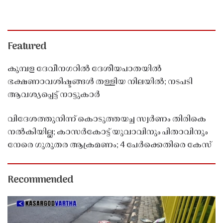
Featured
കുമ്പള ദേവീനഗറിൽ ദേശീയപാതയിൽ
ഭക്ഷണാവശിഷ്ടങ്ങൾ തള്ളിയ നിലയിൽ; നടപടി
ആവശ്യപ്പെട്ട് നാട്ടുകാർ
വിദേശത്തുനിന്ന് കൊടുത്തയച്ച സ്വർണം തിരികെ
നൽകിയില്ല; കാസർകോട്ട് യുവാവിനും പിതാവിനും
നേരെ ഗുരുതര ആക്രമണം; 4 പേർക്കെതിരെ കേസ്
Recommended