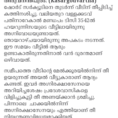
തിരുവനന്തപുരം: (KasargodVartha)
Updates
Assembly
ഷോര്‍ട് സര്‍ക്യൂടിനെ തുടര്‍ന്ന് വീടിന് തീപ്പിടിച്ച്
Kerala
കത്തിനശിച്ചു. വലിയതുറ വള്ളക്കടവ്
Polls
Local
Look
പതിനാറേകാല്‍ മണ്ഡപം ടിസി 3542ല്‍
Body
Back
ഹയറുന്നിസയുടെ വീട്ടിലായിരുന്നു
അഗ്നിബാധയുണ്ടായത്.
Election
2025
ഞായറാഴ്ചയായിരുന്നു അപകടം നടന്നത്.
ഈ സമയം വീട്ടില്‍ ആരും
ഉണ്ടാകാതിരുന്നതിനാല്‍ വന്‍ ദുരന്തമാണ്
ഒഴിവായത്.
സമീപത്തെ വീടിന്റെ മേല്‍ക്കൂരയില്‍നിന്ന് തീ
ഉയരുന്നത് അയല്‍ വീട്ടുകാരാണ് ആദ്യം
കണ്ടത്. ഇവര്‍ അഗ്നിരക്ഷാസേനയെ
അറിയിച്ചശേഷം പ്രദേശവാസികളെ
വിളിച്ചുകൂട്ടി തീ അണയ്ക്കാന്‍ ശ്രമിച്ചു.
പിന്നാലെ ചാക്കയില്‍നിന്ന്
അഗ്നിരക്ഷാസേനയും എത്തിയാണ് തീ
നിയന്ത്രണവിധേയമാക്കിയത്.