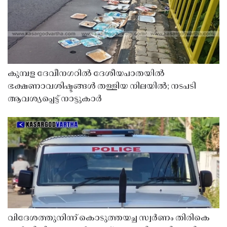
കുമ്പള ദേവീനഗറിൽ ദേശീയപാതയിൽ
ഭക്ഷണാവശിഷ്ടങ്ങൾ തള്ളിയ നിലയിൽ; നടപടി
ആവശ്യപ്പെട്ട് നാട്ടുകാർ
വിദേശത്തുനിന്ന് കൊടുത്തയച്ച സ്വർണം തിരികെ