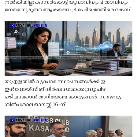
നൽകിയില്ല; കാസർകോട്ട് യുവാവിനും പിതാവിനും
നേരെ ഗുരുതര ആക്രമണം; 4 പേർക്കെതിരെ കേസ്
യുഎഇയിൽ വ്യാപാര സ്ഥാപനങ്ങൾക്ക് ഇ-
ഇൻവോയ്സിങ് നിർബന്ധമാക്കുന്നു; പിഴ
ഒഴിവാക്കാൻ അറിയേണ്ട കാര്യങ്ങൾ, സൗജന്യ
ശിൽപശാല ഓഗസ്റ്റ് 16-ന്