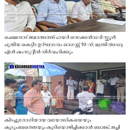
ചെമ്മനാട് ജമാഅത്ത് ഹയർ സെക്കൻഡറി സ്കൂൾ
പുതിയ കെട്ടിട ഉദ്ഘാടനം ഓഗസ്റ്റ് 10-ന്; മന്ത്രി അഡ്വ.
എൻ ഷംസുദ്ദീൻ നിർവഹിക്കും
കിടപ്പുരോഗിയായ വയോധികയെയും
കുടുംബത്തെയും കുടിയൊഴിപ്പിക്കാൻ ബാങ്ക്; ജപ്തി