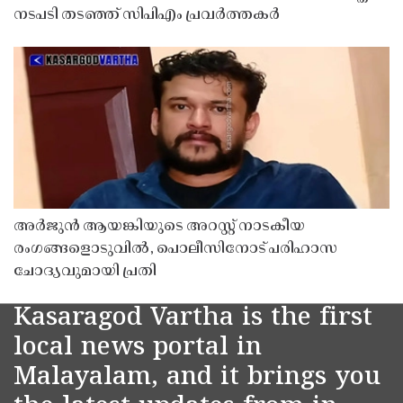
നടപടി തടഞ്ഞ് സിപിഎം പ്രവർത്തകർ
അർജുൻ ആയങ്കിയുടെ അറസ്റ്റ് നാടകീയ
രംഗങ്ങളൊടുവിൽ, പൊലീസിനോട് പരിഹാസ
ചോദ്യവുമായി പ്രതി
Kasaragod Vartha is the first
local news portal in
Malayalam, and it brings you