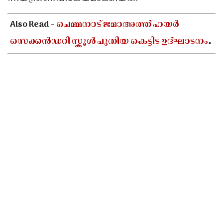
Also Read -
ചെമ്മനാട് ജമാഅത്ത് ഹയർ
സെക്കൻഡറി സ്കൂൾ പുതിയ കെട്ടിട ഉദ്ഘാടനം
ഓഗസ്റ്റ് 10-ന്; മന്ത്രി അഡ്വ. എൻ ഷംസുദ്ദീൻ
നിർവഹിക്കും