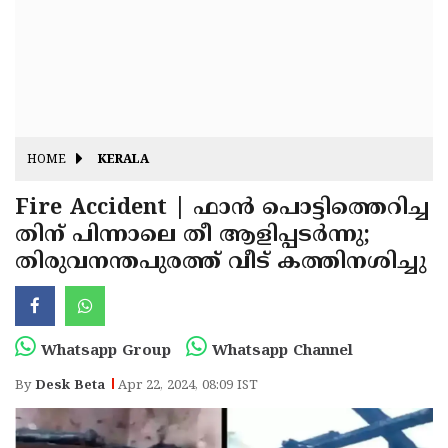
Fitr
May
Day
Eid
Al
Independence
Ad'ha
Day
Onam
HOME
KERALA
J&K
State
Fire Accident | ഫാന്‍ പൊട്ടിത്തെറിച്ച
Haryana
തിന് പിന്നാലെ തീ ആളിപ്പടര്‍ന്നു;
Assembly
State
Diwali
തിരുവനന്തപുരത്ത് വീട് കത്തിനശിച്ചു
Elections
Assembly
Christmas
Elections
New-
Year
Republic
Whatsapp Group
Whatsapp Channel
Day
Budget
By
Desk Beta
Apr 22, 2024, 08:09 IST
Delhi