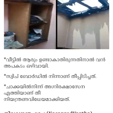
Election
Maha
Shivarathri
International
Women's
Anti-
Day
Drug
Attukal
Campaign
Pongala
Holi
2025
2025
IPL
2025
Eid
*വീട്ടില്‍ ആരും ഉണ്ടാകാതിരുന്നതിനാല്‍ വന്‍
Al-
Waqf
അപകടം ഒഴിവായി.
Fitr
Bill
Vishu
*സ്വിച് ബോര്‍ഡില്‍ നിന്നാണ് തീപ്പിടിച്ചത്.
2025
Controversy
Festival
Good
*ചാക്കയില്‍നിന്ന് അഗ്നിരക്ഷാസേന
2025
Friday
Easter
എത്തിയാണ് തീ
നിയന്ത്രണവിധേയമാക്കിയത്.
Observance
Sunday
By-
2025
2025
Election
Bihar