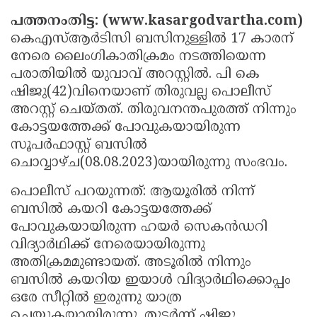
Election
Maha
പത്തനംതിട്ട: (www.kasargodvartha.com)
Shivarathri
International
കെഎസ്ആര്‍ടിസി ബസിനുള്ളില്‍ 17 കാരന്
നേരെ ലൈംഗികാതിക്രമം നടത്തിയെന്ന
Women's
Anti-
പരാതിയില്‍ യുവാവ് അറസ്റ്റില്‍. പി കെ
Day
Drug
Attukal
ഷിജു(42)വിനെയാണ് തിരുവല്ല പൊലീസ്
Campaign
Pongala
Holi
അറസ്റ്റ് ചെയ്തത്. തിരുവനന്തപുരത്ത് നിന്നും
കോട്ടയത്തേക്ക് പോവുകയായിരുന്ന
2025
2025
IPL
സൂപര്‍ഫാസ്റ്റ് ബസില്‍
2025
Eid
ചൊവ്വാഴ്ച(08.08.2023)യായിരുന്നു സംഭവം.
Al-
Waqf
പൊലീസ് പറയുന്നത്: ആയൂരില്‍ നിന്ന്
Fitr
ബസില്‍ കയറി കോട്ടയത്തേക്ക്
Bill
Vishu
പോവുകയായിരുന്ന ഹയര്‍ സെകന്‍ഡറി
2025
Controversy
Festival
Good
വിദ്യാര്‍ഥിക്ക് നേരെയായിരുന്നു
2025
Friday
Easter
അതിക്രമമുണ്ടായത്. അടൂരില്‍ നിന്നും
ബസില്‍ കയറിയ ഇയാള്‍ വിദ്യാര്‍ഥിക്കൊപ്പം
Observance
Sunday
By-
ഒരേ സീറ്റില്‍ ഇരുന്നു യാത്ര
2025
2025
Election
Bihar
ചെയ്യുകയായിരുന്നു. തുടര്‍ന്ന് ഷിജു