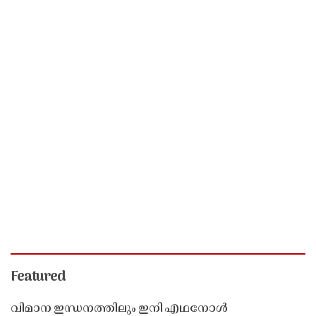
Featured
വിമാന ഇന്ധനത്തിലും ഇനി എഥനോൾ