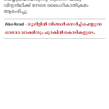
വിദ്യാര്‍ഥിക്ക് നേരെ ലൈംഗികാതിക്രമം
Updates
Assembly
Kerala
ആരംഭിച്ചു.
Polls
Local
Look
Also Read -
Body
ഗൂഗിളിൽ നിങ്ങൾ സെർച്ച് ചെയ്യുന്ന
Back
ഓരോ വാക്കിനും പുറകിൽ കോടികളുടെ
Election
2025
ബിസിനസുണ്ട്! ഗൂഗിളിന്റെ യഥാർത്ഥ
വരുമാന മാർഗങ്ങൾ ഇതാ