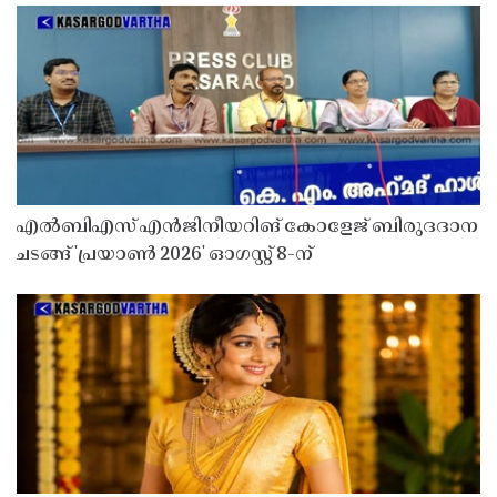
എൽബിഎസ് എൻജിനീയറിങ് കോളേജ് ബിരുദദാന
ചടങ്ങ് 'പ്രയാൺ 2026' ഓഗസ്റ്റ് 8-ന്