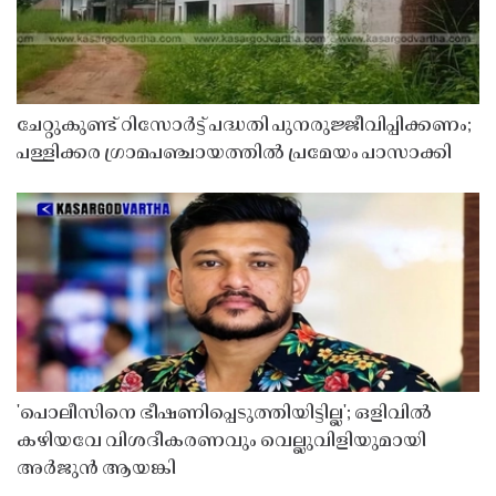
ചേറ്റുകുണ്ട് റിസോർട്ട് പദ്ധതി പുനരുജ്ജീവിപ്പിക്കണം;
പള്ളിക്കര ഗ്രാമപഞ്ചായത്തിൽ പ്രമേയം പാസാക്കി
'പൊലീസിനെ ഭീഷണിപ്പെടുത്തിയിട്ടില്ല'; ഒളിവിൽ
കഴിയവേ വിശദീകരണവും വെല്ലുവിളിയുമായി
അർജുൻ ആയങ്കി