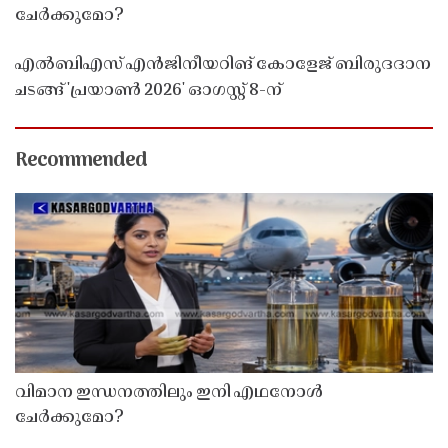
ചേർക്കുമോ?
എൽബിഎസ് എൻജിനീയറിങ് കോളേജ് ബിരുദദാന
ചടങ്ങ് 'പ്രയാൺ 2026' ഓഗസ്റ്റ് 8-ന്
Recommended
വിമാന ഇന്ധനത്തിലും ഇനി എഥനോൾ
ചേർക്കുമോ?