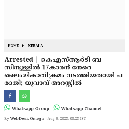
Fitr
May
Day
Eid
Al
Independence
Ad'ha
Day
Onam
HOME
KERALA
J&K
State
Arrested | കെഎസ്ആര്‍ടി ബ
Haryana
സിനുള്ളില്‍ 17കാരന് നേരെ
Assembly
State
Diwali
ലൈംഗികാതിക്രമം നടത്തിയതായി പ
Elections
Assembly
Christmas
രാതി; യുവാവ് അറസ്റ്റില്‍
Elections
New-
Year
Republic
Whatsapp Group
Whatsapp Channel
Day
Budget
By
WebDesk Omega
Aug 9, 2023, 08:23 IST
Delhi