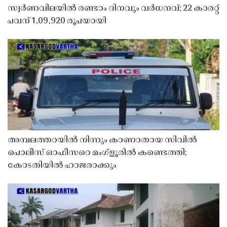
സ്വർണവിലയിൽ രണ്ടാം ദിനവും വർധനവ്; 22 കാരറ്റ്
പവന് 1,09,920 രൂപയായി
അമ്പലത്തറയിൽ നിന്നും കാണാതായ സിവിൽ
പൊലീസ് ഓഫീസറെ മംഗ്ളൂരിൽ കണ്ടെത്തി;
കോടതിയിൽ ഹാജരാക്കും