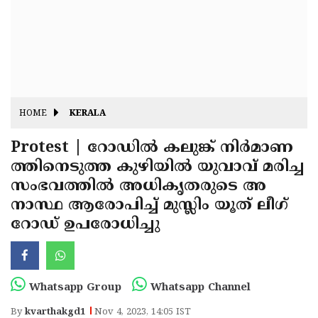
Fitr
May
Day
Eid
Al
Independence
Ad'ha
Day
Onam
HOME
KERALA
J&K
State
Protest | റോഡില്‍ കലുങ്ക് നിര്‍മാണ
Haryana
ത്തിനെടുത്ത കുഴിയില്‍ യുവാവ് മരിച്ച
Assembly
State
Diwali
സംഭവത്തില്‍ അധികൃതരുടെ അ
Elections
Assembly
Christmas
നാസ്ഥ ആരോപിച്ച് മുസ്ലിം യൂത് ലീഗ്
Elections
റോഡ് ഉപരോധിച്ചു
New-
Year
Republic
Day
Budget
Whatsapp Group
Whatsapp Channel
Delhi
By
kvarthakgd1
Nov 4, 2023, 14:05 IST