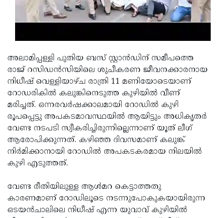
Updates
Assembly
Kerala
Polls
Local
Look
Body
Back
അലാമിപ്പള്ളി പുതിയ ബസ് സ്റ്റാന്‍ഡിന് സമീപത്തെ
Election
2025
രാജ് റസിഡന്‍സിയിലെ ശുചീകരണ ജീവനക്കാരനായ
നിധീഷ് വെള്ളിയാഴ്ച രാത്രി 11 മണിയോടെയാണ്
റോഡരികില്‍ കലുങ്കിനെടുത്ത കുഴിയില്‍ വീണ്
മരിച്ചത്. ഒന്നരവര്‍ഷക്കാലമായി റോഡില്‍ കുഴി
രൂപപ്പെട്ടു അപകടമാവസ്ഥയില്‍ ആയിട്ടും അധികൃതര്‍
വേണ്ട നടപടി സ്വീകരിച്ചിരുന്നില്ലെന്നാണ് യൂത് ലീഗ്
ആരോപിക്കുന്നത്. കഴിഞ്ഞ ദിവസമാണ് കലുങ്ക്
നിര്‍മിക്കാനായി റോഡില്‍ അപകടകരമായ നിലയില്‍
കുഴി എടുത്തത്.
വേണ്ട രീതിയിലുള്ള ആള്‍മറ കെട്ടാത്തതു
കാരണമാണ് റോഡിലൂടെ നടന്നുപോകുകയായിരുന്ന
ഒടയന്‍ചാലിലെ നിധീഷ് എന്ന യുവാവ് കുഴിയില്‍