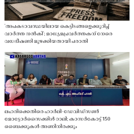
'അപകടാവസ്ഥയിലായ കെട്ടിടങ്ങളെക്കുറിച്ച്
വാർത്ത നൽകി'; മാധ്യമപ്രവർത്തകന് നേരെ
വധഭീഷണി മുഴക്കിയതായി പരാതി
ലഹരിക്കെതിരെ ഹാർലി-ഡേവിഡ്‌സൺ
മോട്ടോർസൈക്കിൾ റാലി; കാസർകോട്ട് 150
ബൈക്കുകൾ അണിനിരക്കും