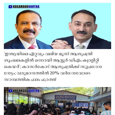
'ഇന്ത്യയിലെ ഏറ്റവും വലിയ മൂന്ന് ആശുപത്രി
ശൃംഖലകളിൽ ഒന്നായി ആസ്റ്റർ ഡിഎം ക്വാളിറ്റി
കെയർ'; കാസർകോട് ആശുപത്രിക്ക് സുപ്രധാന
നേട്ടം; വരുമാനത്തിൽ 20% വർധനവോടെ
സാമ്പത്തിക ഫലം പുറത്ത്