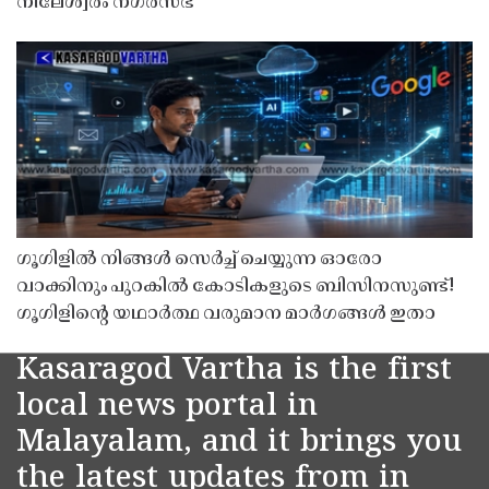
നീലേശ്വരം നഗരസഭ
ഗൂഗിളിൽ നിങ്ങൾ സെർച്ച് ചെയ്യുന്ന ഓരോ
വാക്കിനും പുറകിൽ കോടികളുടെ ബിസിനസുണ്ട്!
ഗൂഗിളിന്റെ യഥാർത്ഥ വരുമാന മാർഗങ്ങൾ ഇതാ
Kasaragod Vartha is the first
local news portal in
Malayalam, and it brings you
the latest updates from in