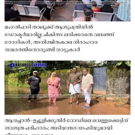
മംഗൽപാടി താലൂക്ക് ആശുപത്രിയിൽ
ഡോക്ടർമാരില്ല; ചികിത്സ ലഭിക്കാതെ വലഞ്ഞ്
രോഗികൾ, അനിശ്ചിതകാല നിരാഹാര
സമരത്തിനൊരുങ്ങി നാട്ടുകാർ
ആനച്ചാൽ–ഉച്ചൂളിക്കുതിർ റോഡിലെ വെള്ളക്കെട്ടിന്
ശാശ്വത പരിഹാരം; അടിയന്തര നടപടിയുമായി