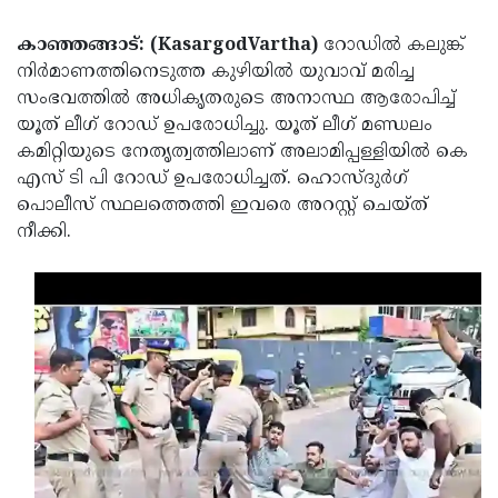
Election
Maha
കാഞ്ഞങ്ങാട്: (KasargodVartha)
റോഡില്‍ കലുങ്ക്
Shivarathri
International
നിര്‍മാണത്തിനെടുത്ത കുഴിയില്‍ യുവാവ് മരിച്ച
Women's
Anti-
സംഭവത്തില്‍ അധികൃതരുടെ അനാസ്ഥ ആരോപിച്ച്
യൂത് ലീഗ് റോഡ് ഉപരോധിച്ചു. യൂത് ലീഗ് മണ്ഡലം
Day
Drug
Attukal
കമിറ്റിയുടെ നേതൃത്വത്തിലാണ് അലാമിപ്പള്ളിയില്‍ കെ
Campaign
Pongala
Holi
എസ് ടി പി റോഡ് ഉപരോധിച്ചത്. ഹൊസ്ദുര്‍ഗ്
പൊലീസ് സ്ഥലത്തെത്തി ഇവരെ അറസ്റ്റ് ചെയ്ത്
2025
2025
IPL
നീക്കി.
2025
Eid
Al-
Waqf
Fitr
Bill
Vishu
2025
Controversy
Festival
Good
2025
Friday
Easter
Observance
Sunday
By-
2025
2025
Election
Bihar