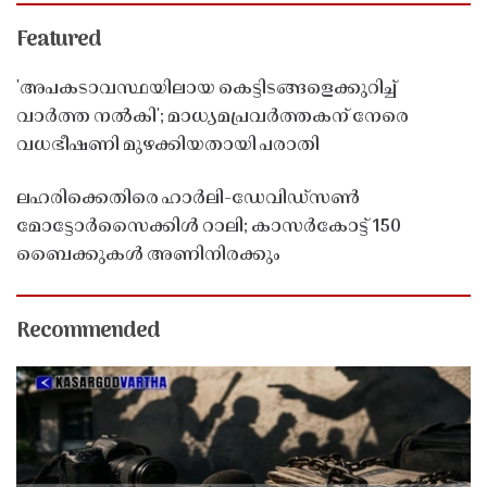
Featured
'അപകടാവസ്ഥയിലായ കെട്ടിടങ്ങളെക്കുറിച്ച്
വാർത്ത നൽകി'; മാധ്യമപ്രവർത്തകന് നേരെ
വധഭീഷണി മുഴക്കിയതായി പരാതി
ലഹരിക്കെതിരെ ഹാർലി-ഡേവിഡ്‌സൺ
മോട്ടോർസൈക്കിൾ റാലി; കാസർകോട്ട് 150
ബൈക്കുകൾ അണിനിരക്കും
Recommended